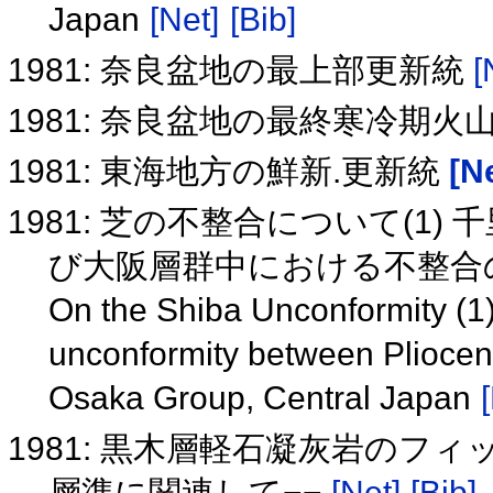
Japan
[Net]
[Bib]
1981: 奈良盆地の最上部更新統
[
1981: 奈良盆地の最終寒冷期火
1981: 東海地方の鮮新.更新統
[N
1981: 芝の不整合について(1
び大阪層群中における不整合
On the Shiba Unconformity (1)
unconformity between Pliocen
Osaka Group, Central Japan
1981: 黒木層軽石凝灰岩のフ
層準に関連して−−
[Net]
[Bib]