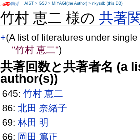
AIST
>
GSJ
>
MIYAGI(the Author)
>
nkysdb (this DB)
竹村 恵二 様の
共著
+
(A list of literatures under single
"竹村 恵二"
)
共著回数と共著者名 (a list o
author(s))
645:
竹村 恵二
86:
北田 奈緒子
69:
林田 明
66:
岡田 篤正