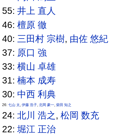
55:
井上 直人
46:
檀原 徹
40:
三田村 宗樹
,
由佐 悠紀
37:
原口 強
33:
横山 卓雄
31:
楠本 成寿
30:
中西 利典
26:
七山 太
,
伊藤 浩子
,
北岡 豪一
,
柴田 知之
24:
北川 浩之
,
松岡 数充
22:
堀江 正治