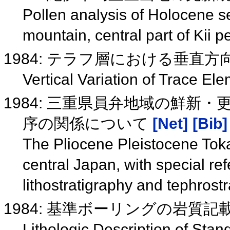
Pollen analysis of Holocene 
mountain, central part of Kii 
1984: テラフ層における垂直
Vertical Variation of Trace E
1984: 三重県員弁地域の鮮新
序の関係について
[Net]
[Bib]
The Pliocene Pleistocene Toka
central Japan, with special re
lithostratigraphy and tephrost
1984: 基準ボーリングの岩質
Lithologic Description of Stan