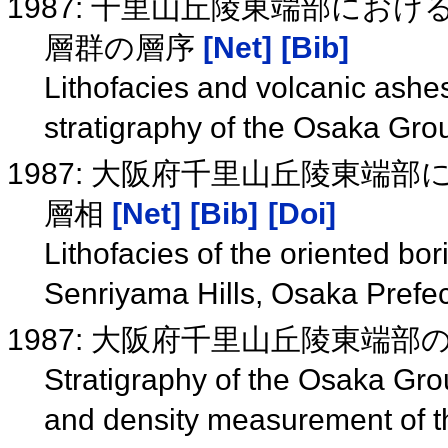
1987: 千里山丘陵東端部にお
層群の層序
[Net]
[Bib]
Lithofacies and volcanic ashe
stratigraphy of the Osaka Gro
1987: 大阪府千里山丘陵東
層相
[Net]
[Bib]
[Doi]
Lithofacies of the oriented bo
Senriyama Hills, Osaka Prefe
1987: 大阪府千里山丘陵東端
Stratigraphy of the Osaka Grou
and density measurement of 