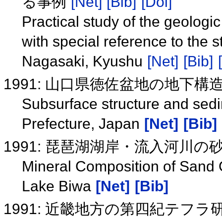
る事例
[Net]
[Bib]
[Doi]
Practical study of the geologi
with special reference to the 
Nagasaki, Kyushu
[Net]
[Bib]
1991: 山口県徳佐盆地の地下
Subsurface structure and sed
Prefecture, Japan
[Net]
[Bib]
1991: 琵琶湖湖岸・流入河川の
Mineral Composition of Sand 
Lake Biwa
[Net]
[Bib]
1991: 近畿地方の第四紀テフラ