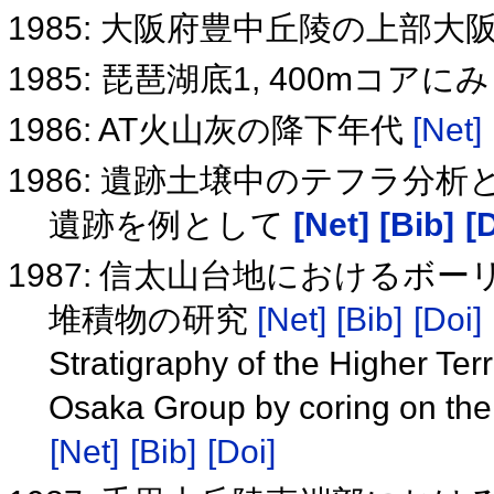
1985: 大阪府豊中丘陵の上部
1985: 琵琶湖底1, 400mコ
1986: AT火山灰の降下年代
[Net]
1986: 遺跡土壌中のテフラ分
遺跡を例として
[Net]
[Bib]
[
1987: 信太山台地における
堆積物の研究
[Net]
[Bib]
[Doi]
Stratigraphy of the Higher Ter
Osaka Group by coring on the
[Net]
[Bib]
[Doi]