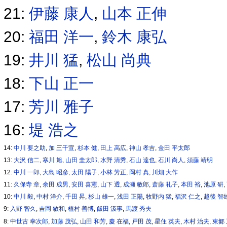
21:
伊藤 康人
,
山本 正伸
20:
福田 洋一
,
鈴木 康弘
19:
井川 猛
,
松山 尚典
18:
下山 正一
17:
芳川 雅子
16:
堤 浩之
14:
中川 要之助
,
加 三千宣
,
杉本 健
,
田上 高広
,
神山 孝吉
,
金田 平太郎
13:
大沢 信二
,
寒川 旭
,
山田 圭太郎
,
水野 清秀
,
石山 達也
,
石川 尚人
,
須藤 靖明
12:
中川 一郎
,
大島 昭彦
,
太田 陽子
,
小林 芳正
,
岡村 真
,
川畑 大作
11:
久保寺 章
,
余田 成男
,
安田 喜憲
,
山下 透
,
成瀬 敏郎
,
斎藤 礼子
,
本田 裕
,
池原 研
,
10:
中川 毅
,
中村 洋介
,
千田 昇
,
杉山 雄一
,
浅田 正陽
,
牧野内 猛
,
福沢 仁之
,
越後 智
9:
入野 智久
,
吉岡 敏和
,
植村 善博
,
飯田 汲事
,
馬渡 秀夫
8:
中世古 幸次郎
,
加藤 茂弘
,
山田 和芳
,
慶 在福
,
戸田 茂
,
星住 英夫
,
木村 治夫
,
東郷