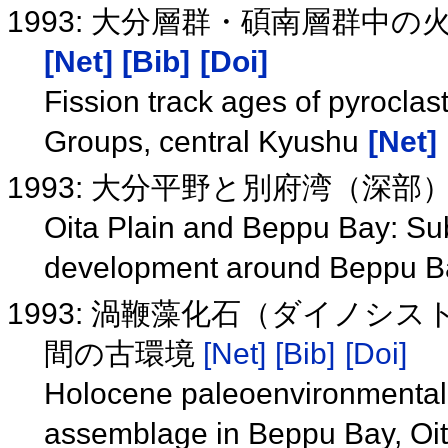
1993: 大分層群・碩南層群中
[Net]
[Bib]
[Doi]
Fission track ages of pyroclas
Groups, central Kyushu
[Net]
1993: 大分平野と別府湾（深部
Oita Plain and Beppu Bay: Sub
development around Beppu 
1993: 渦鞭藻化石（ダイノシ
間の古環境
[Net]
[Bib]
[Doi]
Holocene paleoenvironmental 
assemblage in Beppu Bay, Oit