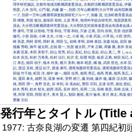
理学研究施設
,
京都市地域活断層調査委員会
,
京都府活断層調査委員会
,
伊藤
明彦
,
八木 浩司
,
公門 駿
,
内藤 慶一
,
別府-万年山断層帯(大分平野-由布院断
ープ
,
別府ー万年山断層帯調査観測研究グループ
,
加藤 茂
,
北淡町教育委員
田 穣隆
,
和賀 俊治
,
嘉味田 裕樹
,
土居 秀幸
,
地球科学総合研究所
,
地質調査所
員会
,
大分県活断層調査研究委員会
,
大分県防災対策推進委員会有識者会議
野 康司
,
守屋 以智雄
,
守屋 和佳
,
守屋 和桂
,
宍倉 正展
,
宮内 崇裕
,
宮原 伐折
健司
,
小形 昌徳
,
小林 文夫
,
小池 一之
,
小泉 格
,
小泉 武栄
,
小澤 拓
,
小田 啓邦
崎 美彦
,
岡村 喜明
,
岡村 眞
,
岡田 弘
,
岩崎 孝明
,
岩崎 泰頴
,
岩森 暁如
,
岩田 修
後藤 秀昭
,
御竿 健太郎
,
志知 龍一
,
恒賀 健太郎
,
戸来 正嗣
,
斉藤 勝
,
新井 良
末廣 匡基
,
本田 美智子
,
杉山 哲男
,
杉山 直紀
,
杉山 直起
,
杉山 真二
,
李 しゅ
松本 良浩
,
松村 万寿美
,
松村 法行
,
松沢 宏
,
松隈 明彦
,
板原 正典
,
林田 拓己
,
江 孝志
,
槌田 禎子
,
槻木 玲美
,
横川 美和
,
橋本 昭彦
,
橘 徹
,
武田 哲也
,
水本 匡
記
,
渡辺 克裕
,
渡辺 紀子
,
渡邉 康司
,
濃尾地盤研究委員会
,
濃尾地盤研究委員
田端 竹千穂
,
町田 洋
,
畑中 健一
,
畑田 佳男
,
相馬 秀広
,
相馬 秀廣
,
相馬 英広
,
和
,
粟田 泰夫
,
細野 浩
,
荻巣 伸幸
,
菅野 耕三
,
藤 則雄
,
藤井 徹
,
藤原 涼太郎
,
藤
雄
,
西田 潤一
,
角野 浩史
,
谷 幸則
,
谷 美由紀
,
豊田 宗則
,
足達 佳男
,
遊佐 悠紀
鈴木 秀和
,
鈴木 郁夫
,
鎮西 清高
,
長井 朋代
,
長岡 二治
,
長崎 康彦
,
長崎 志保
,
博
,
阿草 哲郎
,
阿部 彩子
,
青木 賢人
,
額田 雅裕
,
香川 敏幸
,
香月 興太
,
馬場 俊
齋藤 文紀
発行年とタイトル (Title and 
1977: 古奈良湖の変遷 第四紀