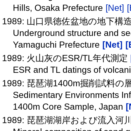
Hills, Osaka Prefecture
[Net]
[
1989: 山口県徳佐盆地の地下
Underground structure and se
Yamaguchi Prefecture
[Net]
[
1989: 火山灰のESR/TL年代測定
ESR and TL datings of volcan
1989: 琵琶湖1400m掘削試
Sedimentary Environments Infe
1400m Core Sample, Japan
[
1989: 琵琶湖湖岸および流入