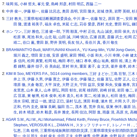
7:
味岡 拓
,
小林 哲夫
,
峯元 愛
,
島崎 邦彦
,
村田 明広
,
西脇 二一
6:
中井 俊一
,
伊藤 順一
,
佐藤 比呂志
,
奥田 昌明
,
宮田 隆夫
,
岩城 啓美
,
岩野 英樹
,
杉
5:
三好 教夫
,
三重県地域活断層調査委員会
,
中川 康一
,
佐藤 智之
,
原田 憲一
,
安田 
田 隆
,
渡邊 裕美子
,
福永 卓也
,
米延 仁志
,
苅谷 愛彦
,
西村 光史
,
豊田 和弘
,
鎌
4:
ホン ワン
,
三好 雅也
,
三浦 健一郎
,
下岡 順直
,
中村 正信
,
丸山 誠史
,
前田 保夫
,
古
松原 琢
,
尾池 和夫
,
山北 聡
,
山田 誠
,
川崎 慎治
,
広瀬 昌憲
,
斎藤 武士
,
松岡 広
靖二
,
谷口 薫
,
豊田 新
,
野井 英明
,
長友 恒人
,
長谷川 真
,
香川 敬生
3:
BRAHMANTYO Budi
,
MARYUNANI Khoiril A.
,
YU Kang-Min
,
YUM Jong-Gwon
,
堀川 義之
,
増田 富士雄
,
安原 盛明
,
家田 博昭
,
小坂 和夫
,
小川 幸輝
,
小林 健
多 信尚
,
松岡 廣繁
,
松岡 暁
,
梅田 孝行
,
樋口 孝幸
,
横山 祐典
,
横田 裕
,
溝上 寿
蔡 鍾勲
,
藤井 頌子
,
谷 美由起
,
里村 幹夫
,
重富 素子
,
金 文洪
,
釜井 俊孝
,
鈴木 
2:
KIM Ill Soo
,
MEYERS P.A.
,
SG14 coring members
,
三好 まどか
,
三島 壮智
,
三木
井上 淳
,
伊藤 久男
,
伊藤 寛之
,
伊藤 谷生
,
伊藤 陽之
,
佐藤 直弘
,
佐野 正人
,
公
壇原 徹
,
大倉 敬宏
,
大平 深史
,
大野 正夫
,
守田 益宗
,
安樂 和央
,
安藤 雅孝
,
宮
友里恵
,
山本 康人
,
山本 朋弘
,
岡田 郁生
,
岩尾 雄四郎
,
岩崎 好規
,
岩田 修二
,
広 匡基
,
東 敏博
,
松本 俊幸
,
松本 直久
,
松本 英二
,
松浦 旅人
,
松田 達生
,
梅田
清水 宗昭
,
渡辺 一徳
,
渡辺 正巳
,
湯村 弘志
,
濱田 和優
,
瀬木 哲
,
片岡 久子
,
田
正和
,
竹内 圭史
,
篠塚 良嗣
,
脇田 浩二
,
茂木 透
,
荒井 良祐
,
荻巣 伸洋
,
藤原 治
生
,
鈴木 晴彦
,
鈴木 毅彦
,
長井 雅史
,
長岡 信治
,
阿部 進
,
雨森 清
,
高原 光
,
高橋
1:
AGAR S.M.
,
ALI M.
,
ALI Mohammad
,
Fifield Keith
,
Finney Bruce
,
Froehlich Mich
Stephen
,
VEROSUB K.L.
,
ZAMAN H.
,
スタッフ リチャード
,
トレノー H．
,
弘恵
,
三島 稔明
,
三重県地域振興部消防防災課
,
三重県環境安全部消防防災
賢一
,
中川 照久
,
中村 俊夫
,
中田 正夫
,
中野 健秀
,
中野 孝教
,
中野 聡志
,
中野 