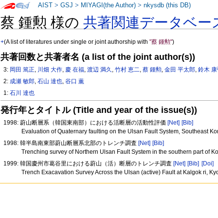
AIST
>
GSJ
>
MIYAGI(the Author)
>
nkysdb (this DB)
蔡 鍾勲 様の
共著関連データベー
+
(A list of literatures under single or joint authorship with
"蔡 鍾勲"
)
共著回数と共著者名 (a list of the joint author(s))
3:
岡田 篤正
,
川畑 大作
,
慶 在福
,
渡辺 満久
,
竹村 恵二
,
蔡 鍾勲
,
金田 平太郎
,
鈴木 
2:
成瀬 敏郎
,
石山 達也
,
谷口 薫
1:
石川 達也
発行年とタイトル (Title and year of the issue(s))
1998: 蔚山断層系（韓国東南部）における活断層の活動性評価
[Net]
[Bib]
Evaluation of Quaternary faulting on the Ulsan Fault System, Southeast K
1998: 韓半島南東部蔚山断層系北部のトレンチ調査
[Net]
[Bib]
Trenching survey of Northern Ulsan Fault System in the southern part of K
1999: 韓国慶州市葛谷里における蔚山（活）断層のトレンチ調査
[Net]
[Bib]
[Doi]
Trench Exacavation Survey Across the Ulsan (active) Fault at Kalgok ri, Ky