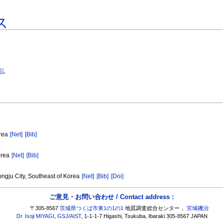
ス
康弘
orea
[Net]
[Bib]
orea
[Net]
[Bib]
ongju City, Southeast of Korea
[Net]
[Bib]
[Doi]
ご意見・お問い合わせ / Contact address :
〒305-8567
茨城県つくば市東1の1の1
地質調査総合センター，
宮城磯治
Dr. Isoji MIYAGI
,
GSJ
/
AIST
, 1-1-1-7 Higashi, Tsukuba, Ibaraki 305-8567 JAPAN