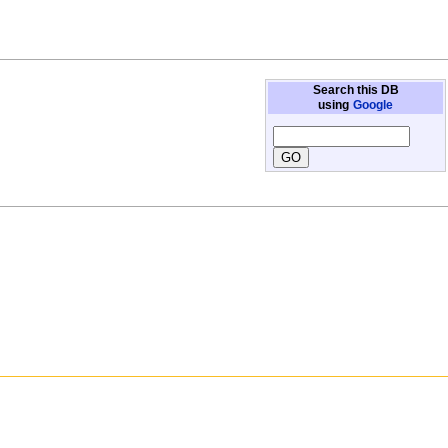
Search this DB
using
Google