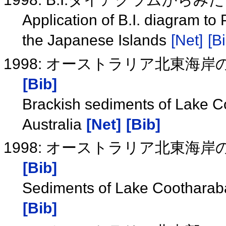
Application of B.I. diagram t
the Japanese Islands
[Net]
[Bi
1998: オーストラリア北東海岸の汽
[Bib]
Brackish sediments of Lake Co
Australia
[Net]
[Bib]
1998: オーストラリア北東海岸の汽
[Bib]
Sediments of Lake Cootharaba 
[Bib]