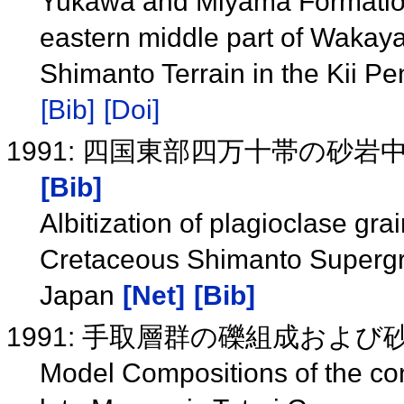
Yukawa and Miyama Formation
eastern middle part of Wakay
Shimanto Terrain in the Kii P
[Bib]
[Doi]
1991: 四国東部四万十帯の砂
[Bib]
Albitization of plagioclase gra
Cretaceous Shimanto Supergr
Japan
[Net]
[Bib]
1991: 手取層群の礫組成およ
Model Compositions of the co