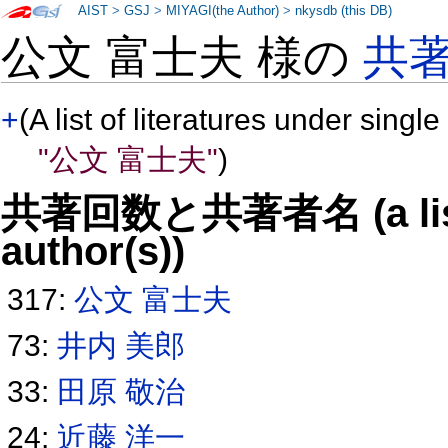
AIST
>
GSJ
>
MIYAGI(the Author)
>
nkysdb (this DB)
公文 富士夫 様の
共
+
(A list of literatures under single
"公文 富士夫"
)
共著回数と共著者名 (a list o
author(s))
317:
公文 富士夫
73:
井内 美郎
33:
田原 敬治
24:
近藤 洋一