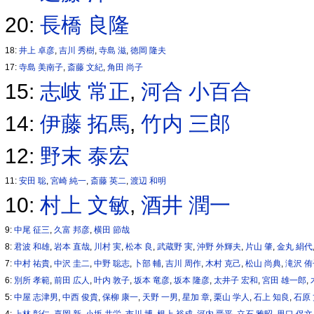
20:
長橋 良隆
18:
井上 卓彦
,
吉川 秀樹
,
寺島 滋
,
徳岡 隆夫
17:
寺島 美南子
,
斎藤 文紀
,
角田 尚子
15:
志岐 常正
,
河合 小百合
14:
伊藤 拓馬
,
竹内 三郎
12:
野末 泰宏
11:
安田 聡
,
宮崎 純一
,
斎藤 英二
,
渡辺 和明
10:
村上 文敏
,
酒井 潤一
9:
中尾 征三
,
久富 邦彦
,
横田 節哉
8:
君波 和雄
,
岩本 直哉
,
川村 実
,
松本 良
,
武蔵野 実
,
沖野 外輝夫
,
片山 肇
,
金丸 絹代
7:
中村 祐貴
,
中沢 圭二
,
中野 聡志
,
卜部 輔
,
吉川 周作
,
木村 克己
,
松山 尚典
,
滝沢 
6:
別所 孝範
,
前田 広人
,
叶内 敦子
,
坂本 竜彦
,
坂本 隆彦
,
太井子 宏和
,
宮田 雄一郎
,
5:
中屋 志津男
,
中西 俊貴
,
保柳 康一
,
天野 一男
,
星加 章
,
栗山 学人
,
石上 知良
,
石原