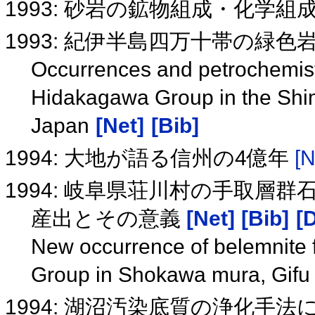
1993: 砂岩の鉱物組成・化学
1993: 紀伊半島四万十帯の緑
Occurrences and petrochemist
Hidakagawa Group in the Shim
Japan
[Net]
[Bib]
1994: 大地が語る信州の4億年
[N
1994: 岐阜県荘川村の手取
産出とその意義
[Net]
[Bib]
[D
New occurrence of belemnite f
Group in Shokawa mura, Gifu
1994: 湖沼汚染底質の浄化手