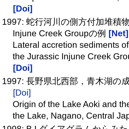
[Doi]
1997: 蛇行河川の側方付加堆
Injune Creek Groupの例
[Net]
Lateral accretion sediments o
the Jurassic Injune Creek Gro
[Doi]
1997: 長野県北西部，青木湖
[Doi]
Origin of the Lake Aoki and t
the Lake, Nagano, Central J
1998: B.I.ダイアグラムか