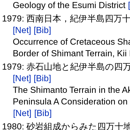
Geology of the Esumi District
1979: 西南日本，紀伊半島四
[Net]
[Bib]
Occurrence of Cretaceous Sha
Border of Shimant Terrain, Ki
1979: 赤石山地と紀伊半島の
[Net]
[Bib]
The Shimanto Terrain in the A
Peninsula A Consideration on
[Net]
[Bib]
1980: 砂岩組成からみた四万