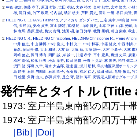
4:
上林 彰仁
,
喜岡 新
,
小坂 共栄
,
市川 博
,
根上 裕成
,
河内 晋平
,
立石 雅昭
,
里口 保文
3:
中条 健次
,
佐藤 孝子
,
原田 哲朗
,
吉田 孝紀
,
大谷 裕美
,
奥村 知世
,
宮本 隆実
,
小林
雄
,
滝口 健
,
竹下 欣宏
,
竹内 誠
,
紙谷 敏夫
,
芦田 貴史
,
菅井 一磨
,
谷口 純造
,
青
2:
FIELDING C.
,
ZHANG Fasheng
,
アディカリ ダンダ パニ
,
三宅 康幸
,
中嶋 健
,
中
信
,
天野 滋
,
安松 貞夫
,
富山 隆將
,
富樫 均
,
山崎 博史
,
山本 正伸
,
山本 洸樹
,
山
林 竜馬
,
桑原 里枝
,
梅沢 貴司
,
池田 碩
,
濱田 洋平
,
牧野 州明
,
町山 栄章
,
秋山
1:
FIELDING C.R.
,
FIELDING Christopher
,
FIELDING Christopher R.
,
Freire Anton
中井 信之
,
中山 勝博
,
中村 俊夫
,
中村 光一
,
中村 和喜
,
中篠 健次
,
中西 利典
,
藤彦
,
多田井 修
,
大上 和良
,
大友 紘
,
大塚 勉
,
大塚 謙一
,
大村 亜希子
,
大林 市
岡崎 啓史
,
岡田 博有
,
岡田 誠
,
岸 誠一
,
川辺 孝幸
,
平中 宏典
,
廣瀬 丈洋
,
廣瀬
松村 嘉保
,
松永 恒夫
,
松沢 孝芳
,
松田 博貴
,
松野下 晃治
,
林 隆夫
,
柏谷 健二
,
沢田 健
,
浮島 久幸
,
清水 大吉郎
,
渡邊 慶
,
瀬川 朋和
,
烏丸地区深層ボーリン
島 勝美
,
石原 与四郎
,
石原 園子
,
石橋 毅
,
福沢 仁之
,
福田 修武
,
竜野 敏晃
,
竹
田 絵里
,
角野 由夫
,
赤羽 貞幸
,
足立 守
,
酒井 寿和
,
野尻湖人類考古グループ
,
発行年とタイトル (Title and 
1973: 室戸半島東南部の四万十
1974: 室戸半島東南部の四万十
[Bib]
[Doi]