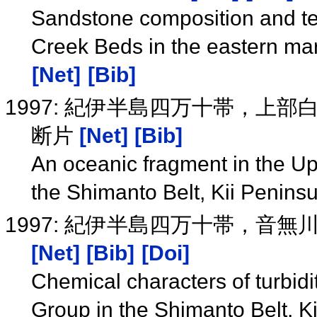
Sandstone composition and te
Creek Beds in the eastern mar
[Net]
[Bib]
1997: 紀伊半島四万十帯，上
断片
[Net]
[Bib]
An oceanic fragment in the U
the Shimanto Belt, Kii Penins
1997: 紀伊半島四万十帯，音
[Net]
[Bib]
[Doi]
Chemical characters of turbi
Group in the Shimanto Belt, 