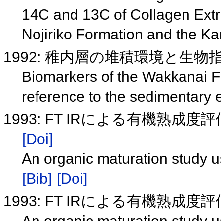
14C and 13C of Collagen Ext
Nojiriko Formation and the K
1992: 稚内層の堆積環境と生
Biomarkers of the Wakkanai F
reference to the sedimentary
1993: FT IRによる有機熟成
[Doi]
An organic maturation study 
[Bib]
[Doi]
1993: FT IRによる有機熟成
An organic maturation study u