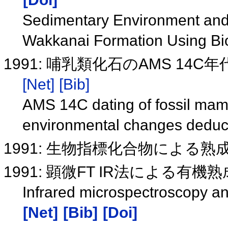
Sedimentary Environment and B
Wakkanai Formation Using B
1991: 哺乳類化石のAMS 14
[Net]
[Bib]
AMS 14C dating of fossil mam
environmental changes deduc
1991: 生物指標化合物による
1991: 顕微FT IR法による有
Infrared microspectroscopy an
[Net]
[Bib]
[Doi]