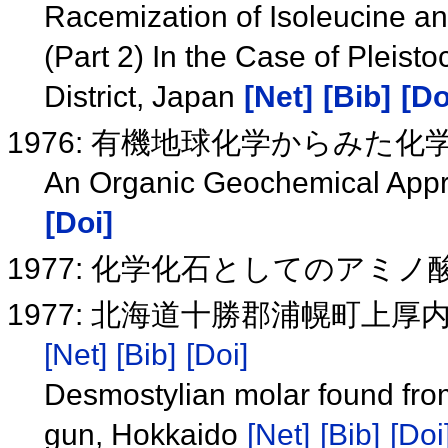
Racemization of Isoleucine an
(Part 2) In the Case of Pleist
District, Japan
[Net]
[Bib]
[Do
1976: 有機地球化学からみた化
An Organic Geochemical Appr
[Doi]
1977: 化学化石としてのアミ
1977: 北海道十勝郡浦幌町上厚内
[Net]
[Bib]
[Doi]
Desmostylian molar found fro
gun, Hokkaido
[Net]
[Bib]
[Doi