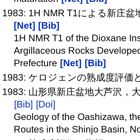
1983: 1H NMR T1によ
[Net]
[Bib]
1H NMR T1 of the Dioxane Ins
Argillaceous Rocks Develope
Prefecture
[Net]
[Bib]
1983: ケロジェンの熟成度評
1983: 山形県新庄盆地大芦沢
[Bib]
[Doi]
Geology of the Oashizawa, t
Routes in the Shinjo Basin, 