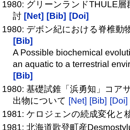
1980: グリーンランドTHUL
討
[Net]
[Bib]
[Doi]
1980: デボン紀における脊
[Bib]
A Possible biochemical evoluti
an aquatic to a terrestrial e
[Bib]
1980: 基礎試錐「浜勇知」
出物について
[Net]
[Bib]
[Doi]
1981: ケロジェンの続成変化
1981: 北海道歌登町産Desmost