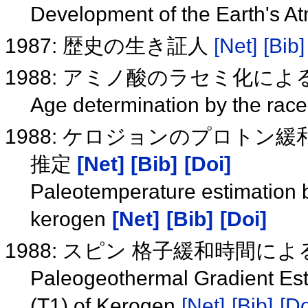
Development of the Earth's 
1987: 歴史の生き証人
[Net]
[Bib]
1988: アミノ酸のラセミ化に
Age determination by the rac
1988: ケロジョンのプロト
推定
[Net]
[Bib]
[Doi]
Paleotemperature estimation b
kerogen
[Net]
[Bib]
[Doi]
1988: スピン 格子緩和時間
Paleogeothermal Gradient Esti
(T1) of Kerogen
[Net]
[Bib]
[Do