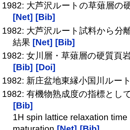
1982: 大芦沢ルートの草薙
[Net]
[Bib]
1982: 大芦沢ルート試料から分
結果
[Net]
[Bib]
1982: 女川層・草薙層の硬質
[Bib]
[Doi]
1982: 新庄盆地東縁小国川ル
1982: 有機物熟成度の指標とし
[Bib]
1H spin lattice relaxation tim
maturation
[Net]
[Bib]