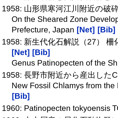
1958: 山形県寒河江川附近の
On the Sheared Zone Develop
Prefecture, Japan
[Net]
[Bib]
1958: 新生代化石解説（27） 柵
[Net]
[Bib]
Genus Patinopecten of the Sh
1958: 長野市附近から産出したC
New Fossil Chlamys from the 
[Bib]
1960: Patinopecten tokyo