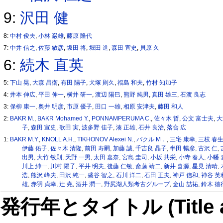
9:
沢田 健
8:
中村 俊夫
,
小林 巌雄
,
藤原 隆代
7:
中井 信之
,
佐藤 敏彦
,
坂田 将
,
堀田 進
,
森田 宜史
,
貝原 久
6:
続木 直英
5:
下山 晃
,
大森 昌衛
,
有田 陽子
,
犬塚 則久
,
福島 和夫
,
竹村 知加子
4:
井本 伸広
,
平田 伸一
,
横井 研一
,
渡辺 陽巳
,
熊野 純男
,
真田 雄三
,
石渡 良志
3:
保柳 康一
,
奥井 明彦
,
市原 優子
,
田口 一雄
,
相原 安津夫
,
藤田 和人
2:
BAKR M.
,
BAKR Mohamed Y.
,
PONNAMPERUMA C.
,
佐々木 哲
,
公文 富士夫
,
大
子
,
森田 宣史
,
歌田 実
,
波多野 佳子
,
湊 正雄
,
石井 良治
,
落合 広
1:
BAKR M.Y.
,
KNOLL A.H.
,
TIKHONOV Alexei N.
,
バクル M．
,
三宅 康幸
,
三枝 春
伊藤 佑子
,
佐々木 清隆
,
前田 寿嗣
,
加藤 誠
,
千吉良 晶子
,
半田 暢彦
,
古沢 仁
,
出男
,
大竹 敏則
,
天野 一男
,
太田 嘉奈
,
宮島 圭司
,
小坂 共栄
,
小寺 春人
,
小幡 
川上 紳一
,
川村 陽子
,
平井 明夫
,
後藤 仁敏
,
斎藤 靖二
,
新井 喜源
,
星見 清晴
,
浩
,
熊沢 峰夫
,
田沢 純一
,
盛谷 智之
,
石川 洋二
,
石田 正夫
,
神戸 信和
,
神谷 英
雄
,
赤羽 貞幸
,
辻 尭
,
酒井 潤一
,
野尻湖人類考古グループ
,
金山 喆祐
,
鈴木 徳
発行年とタイトル (Title and 