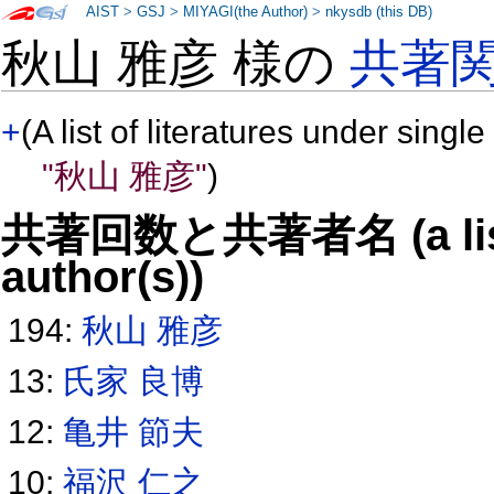
AIST
>
GSJ
>
MIYAGI(the Author)
>
nkysdb (this DB)
秋山 雅彦 様の
共著
+
(A list of literatures under single
"秋山 雅彦"
)
共著回数と共著者名 (a list o
author(s))
194:
秋山 雅彦
13:
氏家 良博
12:
亀井 節夫
10:
福沢 仁之