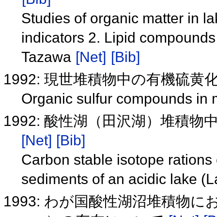
Studies of organic matter in 
indicators 2. Lipid compounds
Tazawa
[Net]
[Bib]
1992: 現世堆積物中の有機硫黄
Organic sulfur compounds in
1992: 酸性湖（田沢湖）堆積
[Net]
[Bib]
Carbon stable isotope rations 
sediments of an acidic lake 
1993: わが国酸性湖沼堆積物にお