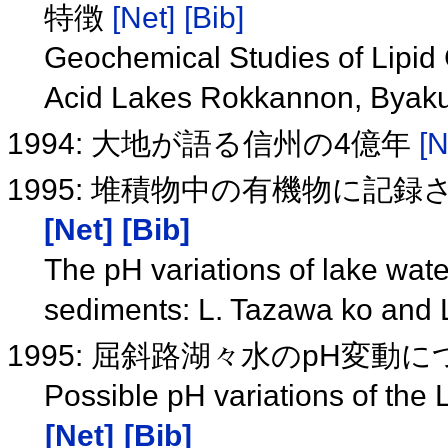
特徴
[Net]
[Bib]
Geochemical Studies of Lipi
Acid Lakes Rokkannon, Byaku
1994: 大地が語る信州の4億年
[N
1995: 堆積物中の有機物に記
[Net]
[Bib]
The pH variations of lake wate
sediments: L. Tazawa ko and 
1995: 屈斜路湖々水のpH変動
Possible pH variations of th
[Net]
[Bib]