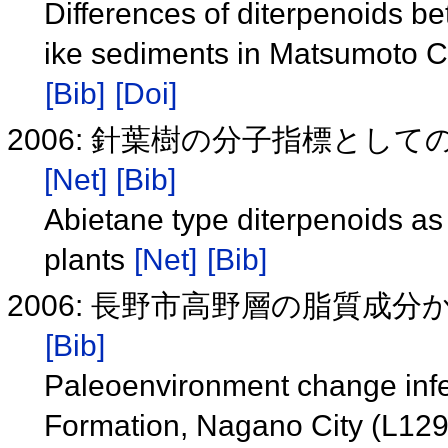
Differences of diterpenoids b
ike sediments in Matsumoto C
[Bib]
[Doi]
2006: 針葉樹の分子指標と
[Net]
[Bib]
Abietane type diterpenoids as
plants
[Net]
[Bib]
2006: 長野市高野層の脂質成分か
[Bib]
Paleoenvironment change infe
Formation, Nagano City (L12