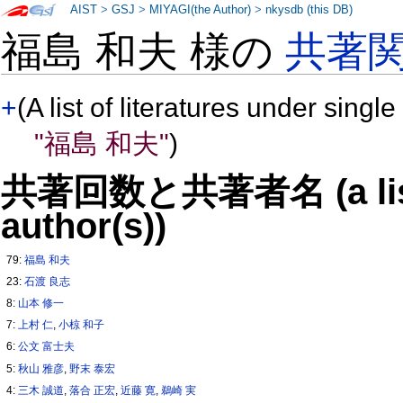
AIST
>
GSJ
>
MIYAGI(the Author)
>
nkysdb (this DB)
福島 和夫 様の
共著
+
(A list of literatures under single
"福島 和夫"
)
共著回数と共著者名 (a list o
author(s))
79:
福島 和夫
23:
石渡 良志
8:
山本 修一
7:
上村 仁
,
小椋 和子
6:
公文 富士夫
5:
秋山 雅彦
,
野末 泰宏
4:
三木 誠道
,
落合 正宏
,
近藤 寛
,
鵜崎 実