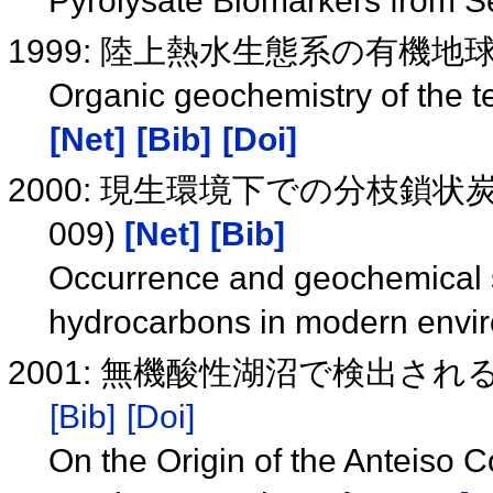
Pyrolysate Biomarkers from S
1999: 陸上熱水生態系の有機
Organic geochemistry of the te
[Net]
[Bib]
[Doi]
2000: 現生環境下での分枝鎖
009)
[Net]
[Bib]
Occurrence and geochemical s
hydrocarbons in modern envi
2001: 無機酸性湖沼で検出され
[Bib]
[Doi]
On the Origin of the Anteiso 