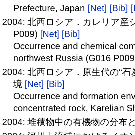
Prefecture, Japan
[Net]
[Bib]
[
2004: 北西ロシア，カレリア産
P009)
[Net]
[Bib]
Occurrence and chemical comp
northwest Russia (G016 P00
2004: 北西ロシア，原生代の“
境
[Net]
[Bib]
Occurrence and formation env
concentrated rock, Karelian S
2004: 堆積物中の有機物の分