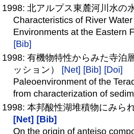
1998: 北アルプス東麓河川水
Characteristics of River Water
Environments at the Eastern 
[Bib]
1998: 有機物特性からみた
ッション）
[Net]
[Bib]
[Doi]
Paleoenvironment of the Tera
from characterization of sedi
1998: 本邦酸性湖堆積物にみら
[Net]
[Bib]
On the origin of anteiso comp