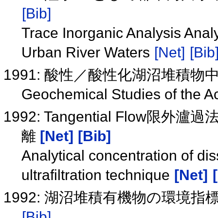
[Bib]
Trace Inorganic Analysis Analy
Urban River Waters
[Net]
[Bib
1991: 酸性／酸性化湖沼堆積
Geochemical Studies of the A
1992: Tangential Fl
離
[Net]
[Bib]
Analytical concentration of di
ultrafiltration technique
[Net]
1992: 湖沼堆積有機物の環境指
[Bib]