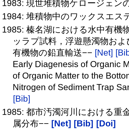
1983: 現世堆積物ケロージェ
1984: 堆積物中のワックスエ
1985: 榛名湖における水中有
ッラプ試料，浮遊懸濁物およ
有機物の鉛直輸送−−
[Net]
[Bi
Early Diagenesis of Organic M
of Organic Matter to the Bott
Nitrogen of Sediment Trap Sa
[Bib]
1985: 都市汚濁河川における重
属分布−−
[Net]
[Bib]
[Doi]