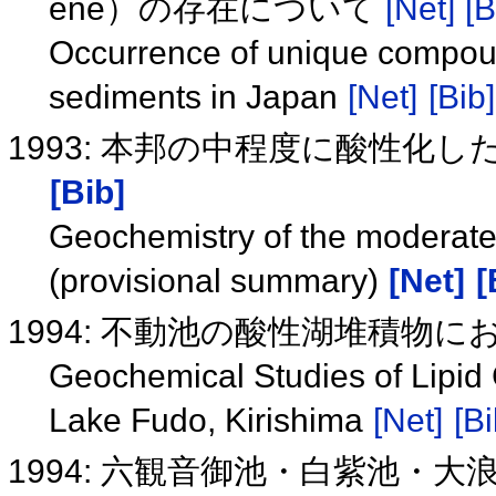
ene）の存在について
[Net]
[B
Occurrence of unique compoud 
sediments in Japan
[Net]
[Bib]
1993: 本邦の中程度に酸性化
[Bib]
Geochemistry of the moderatel
(provisional summary)
[Net]
[
1994: 不動池の酸性湖堆積物
Geochemical Studies of Lipid
Lake Fudo, Kirishima
[Net]
[Bi
1994: 六観音御池・白紫池・