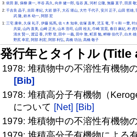
3:
依田 新
,
保柳 康一
,
半谷 高久
,
向井 健一郎
,
塩谷 真
,
河村 公隆
,
無藤 直子
,
田原 
2:
千吉良 晶子
,
吉田 孝紀
,
大岩 朋子
,
大石 堪山
,
大竹 千代子
,
安川 正子
,
山田 哲雄
,
武 隆
,
鈴木 幼一
,
阿部 宏
1:
三宅 康幸
,
久保 礼子
,
伊藤 拓馬
,
佐々木 知幸
,
佐塚 直孝
,
児玉 竜
,
千々和 一豊
,
叶
共栄
,
山内 直美
,
山崎 正夫
,
山本 浩司
,
山田 桂太
,
巾崎 宣晃
,
春日 麻紀
,
朴 虎
清水 賢一
,
渡辺 香
,
片野 登
,
田中 一義
,
田中 敦
,
町原 勉
,
畔柳 佳代子
,
白木 雄
野尻 幸宏
,
阿部 利宏
,
阿部 利弘
,
高橋 功治
,
高橋 敬子
発行年とタイトル (Title and 
1978: 堆積物中の不溶性有機物
[Bib]
1978: 堆積高分子有機物（Ke
について
[Net]
[Bib]
1979: 堆積物中の不溶性有機物の
1979: 堆積高分子有機物によ