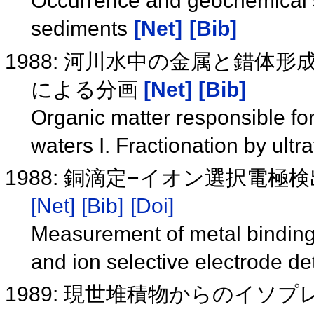
Occurrence and geochemical si
sediments
[Net]
[Bib]
1988: 河川水中の金属と錯体
による分画
[Net]
[Bib]
Organic matter responsible for
waters I. Fractionation by ultra
1988: 銅滴定−イオン選択電
[Net]
[Bib]
[Doi]
Measurement of metal binding ab
and ion selective electrode de
1989: 現世堆積物からのイソ