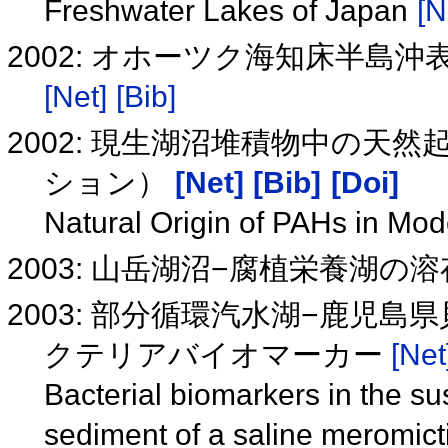
Freshwater Lakes of Japan
[N
2002: オホーツク海知床半島
[Net]
[Bib]
2002: 現生湖沼堆積物中の天
ション）
[Net]
[Bib]
[Doi]
Natural Origin of PAHs in M
2003: 山岳湖沼−腐植栄養湖
2003: 部分循環汽水湖−鹿児
クテリアバイオマーカー
[Net
Bacterial biomarkers in the s
sediment of a saline meromict