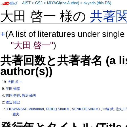
AIST
>
GSJ
>
MIYAGI(the Author)
>
nkysdb (this DB)
大田 啓一 様の
共著
+
(A list of literatures under single
"大田 啓一"
)
共著回数と共著者名 (a list o
author(s))
19:
大田 啓一
9:
半田 暢彦
4:
吉岡 秀佳
,
熊沢 峰夫
2:
渡辺 陽巳
1:
DJUWANSAH Muhamad
,
TAREQ Shafi M.
,
VENKATESAN M.I.
,
中塚 武
,
佐久川
雅夫