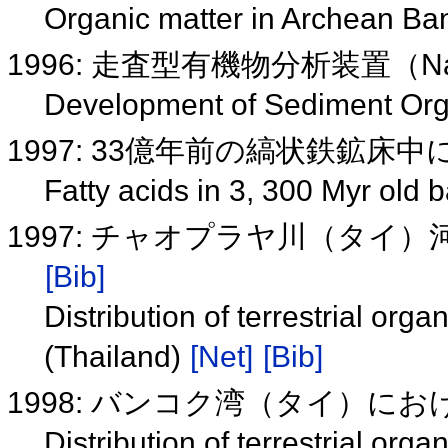
Organic matter in Archean Ba
1996: 走査型有機物分析装置（Na
Development of Sediment Or
1997: 33億年前の縞状鉄鉱
Fatty acids in 3, 300 Myr old 
1997: チャオプラヤ川（タ
[Bib]
Distribution of terrestrial org
(Thailand)
[Net]
[Bib]
1998: バンコク湾（タイ）に
Distribution of terrestrial org