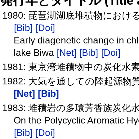
発行年とタイトル (Title and 
1980: 琵琶湖湖底堆積物にお
[Bib]
[Doi]
Early diagenetic change in chl
lake Biwa
[Net]
[Bib]
[Doi]
1981: 東京湾堆積物中の炭化水
1982: 大気を通しての陸起源物
[Net]
[Bib]
1983: 堆積岩の多環芳香族炭
On the Polycyclic Aromatic H
[Bib]
[Doi]