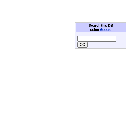
Search this DB
using
Google