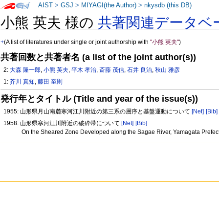
AIST
>
GSJ
>
MIYAGI(the Author)
>
nkysdb (this DB)
小熊 英夫 様の
共著関連データベ
+
(A list of literatures under single or joint authorship with
"小熊 英夫"
)
共著回数と共著者名 (a list of the joint author(s))
2:
大森 隆一郎
,
小熊 英夫
,
平木 孝治
,
斎藤 茂信
,
石井 良治
,
秋山 雅彦
1:
芥川 真知
,
藤田 至則
発行年とタイトル (Title and year of the issue(s))
1955: 山形県月山南麓寒河江川附近の第三系の層序と基盤運動について
[Net]
[Bib]
1958: 山形県寒河江川附近の破砕帯について
[Net]
[Bib]
On the Sheared Zone Developed along the Sagae River, Yamagata Prefec