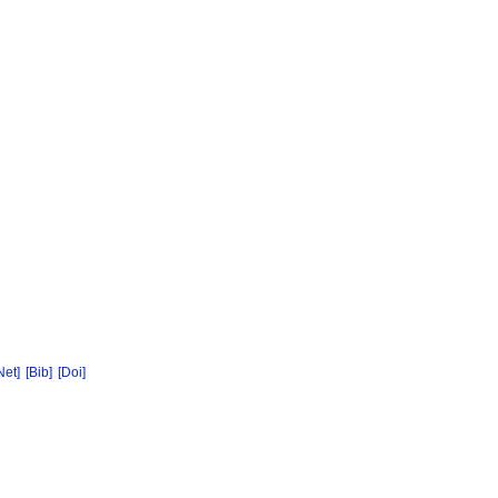
Net]
[Bib]
[Doi]