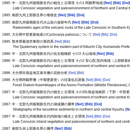
1985: 中・北部九州後期新生代の植生と古環境 その1 阿蘇野地域
[Net]
[Bib]
[Doi
Late Cenosoic vegetation and paleoenvironment of Northern and Central 
1985: 南部九州上部新生界の堆積史
[Net]
[Bib]
[Doi]
1985: 南部九州後期新生代火山岩の放射年代
[Net]
[Bib]
[Doi]
Radiometric ages of the volcanic rocks of the Late Cenozoic in Southern 
1985: 大分県中部更新統産のCyclocarya paliurusについて
[Net]
[Bib]
[Doi]
1985: 熊本県菊池市東部の第四系
[Net]
[Bib]
The Quaternary system in the eastern part of Kikuchi City, Kumamoto Pref
1986: 中・北部九州後期新生代の化石植物群 その3 大山地域
[Net]
[Bib]
1986: 中・北部九州後期新生代の植生と古環境 その2 安心院 院内地域（上部鮮新
Late Cenozoic vegetation and paleoenvironment of northern and central K
1986: 大分県玖珠盆地宝泉寺層の花粉分析
[Net]
[Bib]
1986: 大分県阿蘇野層（中期更新世）の珪藻化石群集
[Net]
[Bib]
[Doi]
Fossil Diatom Assemblages of the Asono Formation (Middle Pleistocene), O
1987: 中・北部九州後期新生代の植生と古環境 その3玖珠盆地南部（下部・中部
Late Cenozoic vegetation and paleoenvironment of northern and central K
1987: 中・北部九州後期新生代の湖成層の層準
[Net]
[Bib]
[Doi]
Stratigraphy of the lacustrine sediments in northern and central Kyushu
[N
1987: 中・北部九州後期新生代内陸域の植生と古環境
[Net]
[Bib]
[Doi]
Late Cenozoic inland vegetation and paleovironment of northern and cent
1987: 南部九州上部新生界の層序
[Net]
[Bib]