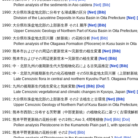
Pollen analysis of the sediments in Aso caldera
[Net]
[Bib]
1990: 大分県玖珠盆地北部に分布する湖成層の区分
[Net]
[Bib]
Division of the Lacustrine Deposits in Kusu Basin in Oita Prefecture
[Net]
1990: 大分県玖珠盆地北部の上部新生界 その1 層序
[Net]
[Bib]
Upper Cenozoic Geology of Northern Part of Kusu Basin in Oita Prefecture,
1990: 大分県玖珠盆地太田川層（鮮新統）の花粉分析
[Net]
[Bib]
Pollen analysis of the Otagawa Formation (Pliocene) in Kusu basin in Oita
1990: 熊本市およびその周辺の更新世末〜完新世の植生変遷
[Net]
[Bib]
1990: 熊本市およびその周辺更新世末〜完新世の植生変遷
[Net]
[Bib]
1991: 中・北部九州の後期新生代大型植物化石による古気温推定
[Net]
[Bib]
1991: 中・北部九州後期新生代の化石植物群 その5玖珠盆地太田川層（上部鮮新
Late Cenozoic flora in central and northern Kyushu Part 5. Otagawa Forma
1991: 九州の後期新生代植生変化と気候変動
[Net]
[Bib]
[Doi]
Late Cenozoic vegetational and climatic changes in Kyusyu, Japan
[Net]
1991: 大分県玖珠盆地北部の上部新生界 その2 古植生と古環境
[Net]
[Bib]
Upper Cenozoic Geology of Northern Part of Kusu Basin in Oita Prefectur
1991: 熊本市西部に分布する芳野層（中部更新統）の植物化石に基づく古環境解
1991: 熊本平野更新統の花粉分析 その1特にAso 3, 4間堆積物
[Net]
[Bib]
[Doi]
Pollen analysis Pleistocene in the Kumamoto Plain part 1, with special re
1991: 熊本平野更新統の花粉分析 その2
[Net]
[Bib]