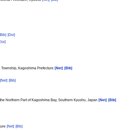
[Bib]
[Doi]
Doi]
iki Township, Kagoshima Prefecture
[Net]
[Bib]
[Net]
[Bib]
n the Northern Part of Kagoshima Bay, Southern Kyushu, Japan
[Net]
[Bib]
ture
[Net]
[Bib]