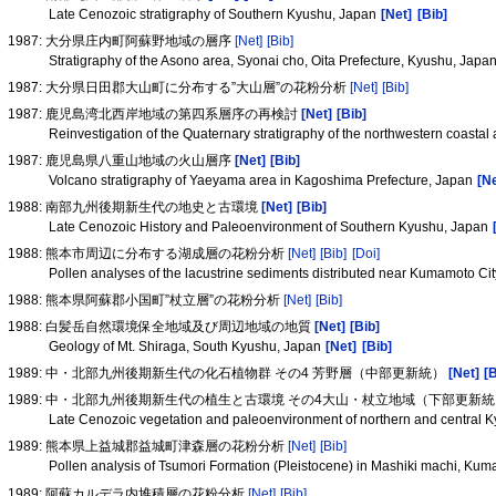
Late Cenozoic stratigraphy of Southern Kyushu, Japan
[Net]
[Bib]
1987: 大分県庄内町阿蘇野地域の層序
[Net]
[Bib]
Stratigraphy of the Asono area, Syonai cho, Oita Prefecture, Kyushu, Japa
1987: 大分県日田郡大山町に分布する”大山層”の花粉分析
[Net]
[Bib]
1987: 鹿児島湾北西岸地域の第四系層序の再検討
[Net]
[Bib]
Reinvestigation of the Quaternary stratigraphy of the northwestern coast
1987: 鹿児島県八重山地域の火山層序
[Net]
[Bib]
Volcano stratigraphy of Yaeyama area in Kagoshima Prefecture, Japan
[Ne
1988: 南部九州後期新生代の地史と古環境
[Net]
[Bib]
Late Cenozoic History and Paleoenvironment of Southern Kyushu, Japan
1988: 熊本市周辺に分布する湖成層の花粉分析
[Net]
[Bib]
[Doi]
Pollen analyses of the lacustrine sediments distributed near Kumamoto Ci
1988: 熊本県阿蘇郡小国町”杖立層”の花粉分析
[Net]
[Bib]
1988: 白髪岳自然環境保全地域及び周辺地域の地質
[Net]
[Bib]
Geology of Mt. Shiraga, South Kyushu, Japan
[Net]
[Bib]
1989: 中・北部九州後期新生代の化石植物群 その4 芳野層（中部更新統）
[Net]
[
1989: 中・北部九州後期新生代の植生と古環境 その4大山・杖立地域（下部更新
Late Cenozoic vegetation and paleoenvironment of northern and central K
1989: 熊本県上益城郡益城町津森層の花粉分析
[Net]
[Bib]
Pollen analysis of Tsumori Formation (Pleistocene) in Mashiki machi, Ku
1989: 阿蘇カルデラ内堆積層の花粉分析
[Net]
[Bib]