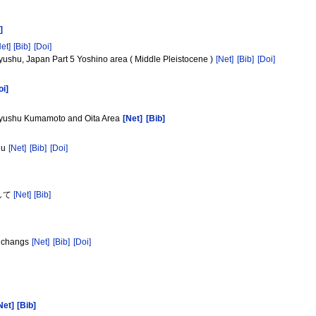
]
Net]
[Bib]
[Doi]
yushu, Japan Part 5 Yoshino area ( Middle Pleistocene )
[Net]
[Bib]
[Doi]
oi]
l Kyushu Kumamoto and Oita Area
[Net]
[Bib]
hu
[Net]
[Bib]
[Doi]
して
[Net]
[Bib]
l changs
[Net]
[Bib]
[Doi]
Net]
[Bib]