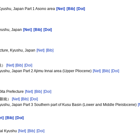
]
Kyushu, Japan Part 1 Asono area
[Net]
[Bib]
[Doi]
Kyushu, Japan
[Net]
[Bib]
[Doi]
ecture, Kyushu, Japan
[Net]
[Bib]
統）
[Net]
[Bib]
[Doi]
yushu, Japan Part 2 Ajimu Innai area (Upper Pliocene)
[Net]
[Bib]
[Doi]
ita Prefecture
[Net]
[Bib]
[Doi]
更新統）
[Net]
[Bib]
[Doi]
yushu, Japan Part 3 Southern part of Kusu Basin (Lower and Middle Pleistocene)
[
et]
[Bib]
[Doi]
ral Kyushu
[Net]
[Bib]
[Doi]