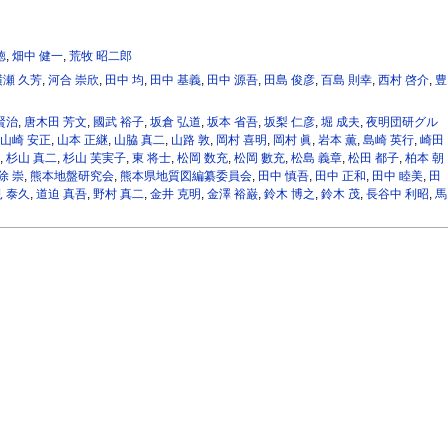
徳
,
畑中 健一
,
荒牧 昭二郎
横瀬 久芳
,
河合 崇欣
,
田中 均
,
田中 基義
,
田中 源吾
,
田島 俊彦
,
百島 則幸
,
西村 啓介
,
豊
賢治
,
唐木田 芳文
,
國武 裕子
,
坂倉 弘道
,
坂本 省吾
,
坂梨 仁彦
,
堀 成夫
,
夜明団研グル
山崎 安正
,
山本 正継
,
山脇 真二
,
山路 敦
,
岡村 喜明
,
岡村 眞
,
岩本 薫
,
島崎 英行
,
崎田
,
杉山 真二
,
杉山 芙実子
,
東 将士
,
松岡 数充
,
松岡 數充
,
松島 義章
,
松田 都子
,
柏本 朝
除 崇
,
熊本地盤研究会
,
熊本県地質図編纂委員会
,
田中 慎吾
,
田中 正和
,
田中 睦美
,
田
 泰久
,
道迫 真吾
,
野村 真二
,
金井 克明
,
金澤 裕巌
,
鈴木 博之
,
鈴木 茂
,
長谷中 利昭
,
馬