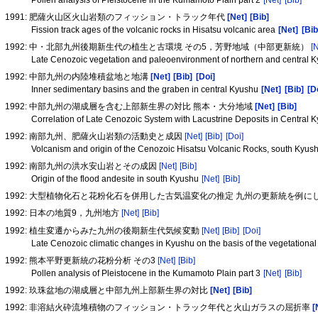
Pollen analysis of Pleistocene in the Kumamoto Plain part 2
[Net]
[Bib]
1991: 肥薩火山区火山岩類のフィッション・トラック年代
[Net]
[Bib]
Fission track ages of the volcanic rocks in Hisatsu volcanic area
[Net]
[Bib
1992: 中・北部九州後期新生代の植生と古環境 その5，芳野地域（中部更新統）
[
Late Cenozoic vegetation and paleoenvironment of northern and central K
1992: 中部九州の内陸堆積盆地と地溝
[Net]
[Bib]
[Doi]
Inner sedimentary basins and the graben in central Kyushu
[Net]
[Bib]
[D
1992: 中部九州の湖成層を含む上部新生界の対比 熊本・大分地域
[Net]
[Bib]
Correlation of Late Cenozoic System with Lacustrine Deposits in Centra
1992: 南部九州、肥薩火山岩類の活動史と成因
[Net]
[Bib]
[Doi]
Volcanism and origin of the Cenozoic Hisatsu Volcanic Rocks, south Kyus
1992: 南部九州の洪水安山岩とその成因
[Net]
[Bib]
Origin of the flood andesite in south Kyushu
[Net]
[Bib]
1992: 大型植物化石と花粉化石を併用した古気温変化の推定 九州の更新統を例に
1992: 日本の地質9，九州地方
[Net]
[Bib]
1992: 植生変遷からみた九州の後期新生代気候変動
[Net]
[Bib]
[Doi]
Late Cenozoic climatic changes in Kyushu on the basis of the vegetationa
1992: 熊本平野更新統の花粉分析 その3
[Net]
[Bib]
Pollen analysis of Pleistocene in the Kumamoto Plain part 3
[Net]
[Bib]
1992: 玖珠盆地の湖成層と中部九州上部新生界の対比
[Net]
[Bib]
1992: 非溶結火砕流堆積物のフィッション・トラック年代と火山ガラスの屈折率
[