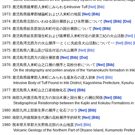
1973: 鹿児島県薩摩郡入来町にみられるIntrusive Tuff
[Net]
[Bib]
1973: 鹿児島県薩摩郡樋脇町および入来町の地質
[Net]
[Bib]
1974: 鹿児島県北部のいわゆる国分層群および永野層について
[Net]
[Bib]
[Doi]
1974: 鹿児島県姶良郡加治木町付近の国分層群について
[Net]
[Bib]
1974: 鹿児島県姶良郡蒲生町および薩摩郡入来町付近の新第三紀の火山活動
[Net]
1975: 鹿児島湾北西方の火山層序−−とくに先姶良火山活動について−−
[Net]
[Bib]
[
1975: 鹿児島県八重山及び冠岳付近の火山層序
[Net]
[Bib]
1976: 鹿児島湾北西方の国分層群鹿
[Net]
[Bib]
[Doi]
1976: 鹿児島県入来町山之口層の層序と花粉分析について
[Net]
[Bib]
On the stratigraphy and pollen analysi of the Yamanokuchi formation in Ir
1976: 鹿児島県薩摩郡入来町にみられる凝灰石の迸入岩体
[Net]
[Bib]
Intrusive Body of Tuff Found in Iriki District, Kagoshima Prefecture, Kysuhu
1977: 鹿児島県入来町山之口産植物化石
[Net]
[Bib]
1978: 南部九州鹿児島湾北方の加治木層と国分層との層位関係
[Net]
[Bib]
Stratigraphical Relationship between the Kajiki and Kokubu Formations i
1980: 南部九州上部新生界の層序と化石フロラ
[Net]
[Bib]
1980: 南部九州後期新生代層の花粉層序学的研究
[Net]
[Bib]
1980: 熊本県天草郡大矢野島北部の火山地質
[Net]
[Bib]
Volcanic Geology of the Northern Part of Ohyano Island, Kumamoto Prefec