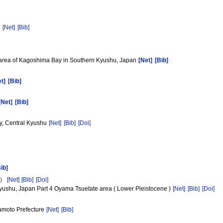
n
[Net]
[Bib]
al area of Kagoshima Bay in Southern Kyushu, Japan
[Net]
[Bib]
t]
[Bib]
[Net]
[Bib]
ty, Central Kyushu
[Net]
[Bib]
[Doi]
Bib]
統）
[Net]
[Bib]
[Doi]
yushu, Japan Part 4 Oyama Tsuetate area ( Lower Pleistocene )
[Net]
[Bib]
[Doi]
mamoto Prefecture
[Net]
[Bib]