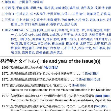
5:
塚脇 真二
,
片岡 裕子
,
角縁 進
4:
今西 茂
,
千藤 忠昌
,
尾田 太良
,
岡村 真
,
岩崎 泰頴
,
嶋田 純
,
池田 和則
,
滝川 清
,
西
3:
中山 洋
,
井川 寿之
,
佐々木 尚子
,
半田 正敏
,
古澤 二
,
古田 徳仁
,
堂満 華子
,
宮縁 
2:
三宅 尚
,
井上 大輔
,
公文 富士夫
,
安藤 優子
,
宮崎 敬士
,
小松 俊文
,
岩本 はるか
,
岩
原 富士夫
,
野口 絵梨
,
須藤 斎
,
香取 祥人
,
黒須 弘美
1:
BEZRUKOVA E.V.
,
三瓶 良和
,
上田 恭子
,
中井 均
,
中原 功一郎
,
中尾 登志雄
,
中村
ープ
,
大久保 功史
,
大峰 尚司
,
大嶋 恵
,
大平 明夫
,
大木 公彦
,
大槻 留美子
,
太田
博之
,
川路 芳弘
,
御領園 進
,
徳永 朋祥
,
新井田 清信
,
日本の地質「九州地方」
子
,
森 康
,
森福 洋二
,
樋口 尚樹
,
横山 志野
,
横山 祐典
,
水野 宏二
,
水野 篤行
,
永
尻 雅則
,
甲斐 雅子
,
登坂 博行
,
白木 敬一
,
石田 直人
,
福沢 仁之
,
福田 泰英
,
福
場 正弘
,
高洲 哲也
,
髙橋 俊正
,
鳥井 真之
発行年とタイトル (Title and year of the issue(s))
1969: 宮崎県加久藤盆地の地質
[Net]
[Bib]
1971: 鹿児島県姶良郡浦生町付近のいわゆる国分層群について
[Net]
[Bib]
1971: 鹿児島県姶良郡蒲生町附近の火砕流堆積物について
[Net]
[Bib]
[Doi]
1972: 南九州加久藤盆地溝園層産”ひし”化石について
[Net]
[Bib]
Notes on the Trapa remains from the Mizozono formation in the Kakuto ba
1972: 宮崎県加久藤盆地およびその周辺の新生界 その層序と地質構造
[Net]
[Bib]
Cenozoic Geology of the Kakuto Basin and its adjacent Areas, Miyazaki Pr
1972: 鹿児島県姶良郡蒲生町付近の第四系についての二・三の新知見
[Net]
[Bib]
Some Considerations on the Quaternary System of the Kamo District, Kag