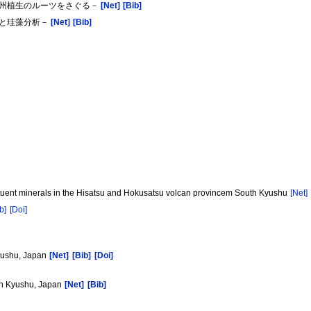
南九州植生のルーツをさぐる－
[Net]
[Bib]
分析と珪藻分析－
[Net]
[Bib]
nstituent minerals in the Hisatsu and Hokusatsu volcan provincem South Kyushu
[Net]
b]
[Doi]
Kyushu, Japan
[Net]
[Bib]
[Doi]
ern Kyushu, Japan
[Net]
[Bib]