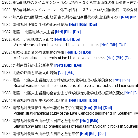
1981: 第3編 地球のタイムマシン－化石は語る－ 3 6 八重山山塊の化石植物－
1981: 第3編 地球のタイムマシン－化石は語る－ 3 7 ミクロな植物化石－花粉
1982: 加久藤盆地西壁の火山地質 南九州の後期新世代の火山活動 その1
[Net]
[Bib]
1982: 南部九州後期新生代の化石植物群
[Net]
[Bib]
[Doi]
1982: 肥薩・.北薩地域の火山岩
[Net]
[Bib]
[Doi]
1982: 肥薩・北薩地域の火山岩
[Net]
[Bib]
[Doi]
Volcanic rocks from Hisatsu and Hokusatsu districts
[Net]
[Bib]
[Doi]
1982: 肥薩火山岩類の構成鉱物の特徴
[Net]
[Bib]
[Doi]
Mafic constituent minerals of the Hisatsu volcanic rocks
[Net]
[Bib]
[Doi]
1983: 九州南西部の上部新生界
[Net]
[Bib]
[Doi]
1983: 北薩の屈曲と肥薩火山岩類
[Net]
[Bib]
1983: 肥薩・北薩火山岩類および構成鉱物の化学組成の広域的変化
[Net]
[Bib]
Spatial variations in the compositions of the volcanic rocks and their co
1983: 肥薩・北薩火山岩類の全岩および構成鉱物の化学組成の広域的変化
[Net]
[Bi
1984: 南部九州後期新生代の火山活動史
[Net]
[Bib]
[Doi]
1984: 南部九州後期新生代層の花粉層序学的研究
[Net]
[Bib]
[Doi]
Pollen stratigraphical study of the Late Cenozoic sediments in Southern 
1984: 南部九州長島火山岩類の層序と放射年代
[Net]
[Bib]
Stratigraphy and radiometric ages of Nagashima volcanic rocks in South
1984: 南部九州長島火山岩類の層序と放射年代
[Net]
[Bib]
[Doi]