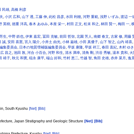
田 民雄
,
高橋 利彦
育夫
,
小沢 広和
,
山下 透
,
工藤 伸
,
此松 昌彦
,
水田 利穂
,
河野 重範
,
浅野 いずみ
,
渡辺 一
野 英樹
,
徳重 洋高
,
春木 あゆみ
,
本座 栄一
,
村田 正文
,
松末 和之
,
林田 賢一
,
梅田 一
,
 芳生
,
中野 鉄也
,
伊東 嘉宏
,
冨田 克敏
,
前田 哲弥
,
北園 芳人
,
南郷 春文
,
古家 修
,
周藤 
 誠
,
安田 喜憲
,
宮入 陽介
,
小井土 由光
,
小林 巌雄
,
小田 真優子
,
山下 智之
,
山内 靖喜
,
編集委員会
,
日本の地質増補版編集委員会
,
早坂 康隆
,
早坂 祥三
,
春田 直紀
,
木村 ゆき
広 昌之
,
池田 敦
,
河合 小百合
,
河野 和生
,
清水 満幸
,
清角 剛
,
渋谷 秀敏
,
湯本 貴和
,
火
田 靖子
,
秋元 和實
,
稲永 康平
,
端山 好和
,
竹村 恵二
,
竹越 智
,
角田 史雄
,
赤井 菜月
,
逸見
sin, South Kyushu
[Net]
[Bib]
efecture, Japan Stratigraphy and Geologic Structure
[Net]
[Bib]
oshima Prefecture, Kyushu
[Net]
[Bib]