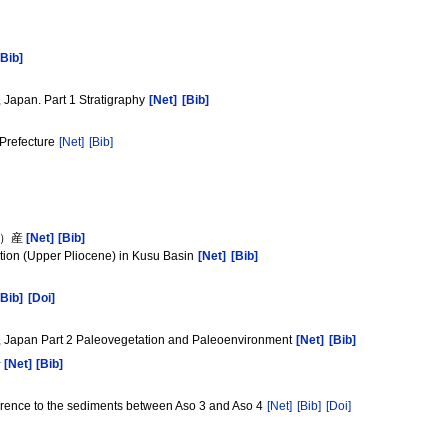
[Bib]
 Japan. Part 1 Stratigraphy
[Net]
[Bib]
 Prefecture
[Net]
[Bib]
統）産
[Net]
[Bib]
tion (Upper Pliocene) in Kusu Basin
[Net]
[Bib]
[Bib]
[Doi]
e, Japan Part 2 Paleovegetation and Paleoenvironment
[Net]
[Bib]
析
[Net]
[Bib]
ference to the sediments between Aso 3 and Aso 4
[Net]
[Bib]
[Doi]