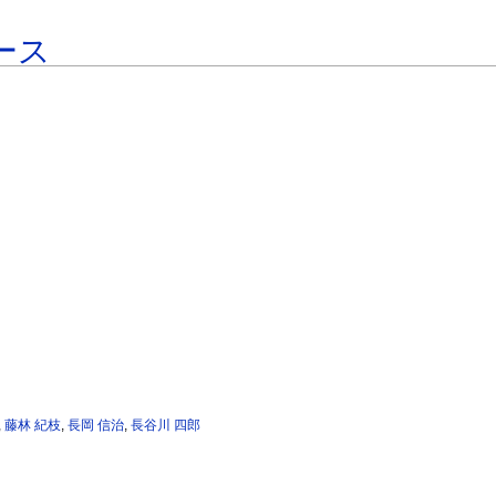
ース
,
藤林 紀枝
,
長岡 信治
,
長谷川 四郎