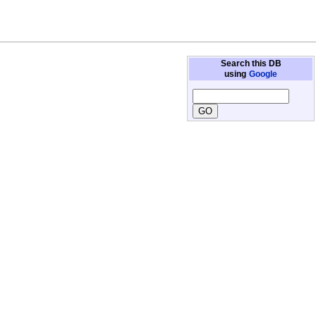
Search this DB
using
Google