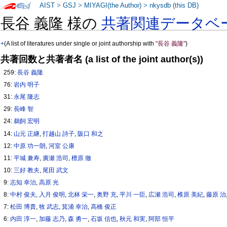
AIST
>
GSJ
>
MIYAGI(the Author)
>
nkysdb (this DB)
長谷 義隆 様の
共著関連データベ
+
(A list of literatures under single or joint authorship with
"長谷 義隆"
)
共著回数と共著者名 (a list of the joint author(s))
259:
長谷 義隆
76:
岩内 明子
31:
永尾 隆志
29:
長峰 智
24:
鵜飼 宏明
14:
山元 正継
,
打越山 詩子
,
阪口 和之
12:
中原 功一朗
,
河室 公康
11:
平城 兼寿
,
廣瀬 浩司
,
檀原 徹
10:
三好 教夫
,
尾田 武文
9:
志知 幸治
,
高原 光
8:
中村 俊夫
,
入月 俊明
,
北林 栄一
,
奥野 充
,
平川 一臣
,
広瀬 浩司
,
椎原 美紀
,
藤原 治
7:
松田 博貴
,
牧 武志
,
箕浦 幸治
,
高橋 俊正
6:
内田 淳一
,
加藤 志乃
,
森 勇一
,
石坂 信也
,
秋元 和実
,
阿部 恒平