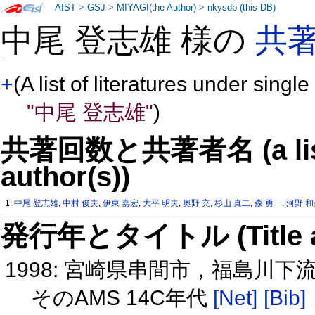
AIST
>
GSJ
>
MIYAGI(the Author)
>
nkysdb (this DB)
中尾 登志雄 様の
共
+
(A list of literatures under single
"中尾 登志雄"
)
共著回数と共著者名 (a list o
author(s))
1:
中尾 登志雄
,
中村 俊夫
,
伊東 嘉宏
,
大平 明夫
,
奥野 充
,
杉山 真二
,
森 勇一
,
河野 
発行年とタイトル (Title and 
1998: 宮崎県串間市，福島川
そのAMS 14C年代
[Net]
[Bib]