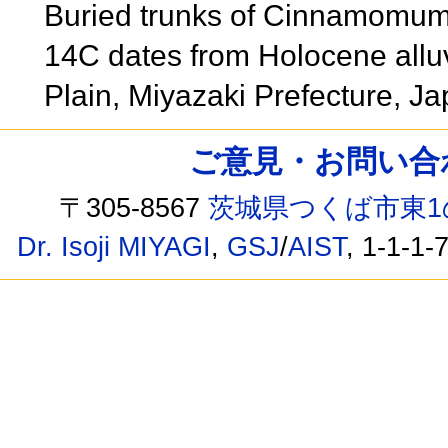
Buried trunks of Cinnamomum
14C dates from Holocene allu
Plain, Miyazaki Prefecture, J
ご意見・お問い合わせ /
〒305-8567
茨城県つくば市東1
Dr. Isoji MIYAGI
,
GSJ
/
AIST
, 1-1-1-