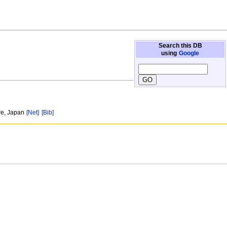
Search this DB
using
Google
re, Japan
[Net]
[Bib]