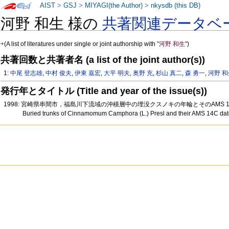
AIST
>
GSJ
>
MIYAGI(the Author)
>
nkysdb (this DB)
河野 和生 様の
共著関連データベ
+
(A list of literatures under single or joint authorship with
"河野 和生"
)
共著回数と共著者名 (a list of the joint author(s))
1:
中尾 登志雄
,
中村 俊夫
,
伊東 嘉宏
,
大平 明夫
,
奥野 充
,
杉山 真二
,
森 勇一
,
河野 
発行年とタイトル (Title and year of the issue(s))
1998: 宮崎県串間市，福島川下流域の沖積層中の埋没クスノキの年輪とそのAMS 
Buried trunks of Cinnamomum Camphora (L.) Presl and their AMS 14C date