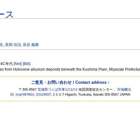
ース
和生
,
長岡 信治
,
長谷 義隆
14C年代
[Net]
[Bib]
s from Holocene alluvium deposits beneath the Kushima Plain, Miyazaki Prefectu
ご意見・お問い合わせ / Contact address :
〒305-8567
茨城県つくば市東1の1の1
地質調査総合センター，
宮城磯治
Dr. Isoji MIYAGI
,
GSJ
/
AIST
, 1-1-1-7 Higashi, Tsukuba, Ibaraki 305-8567 JAPAN