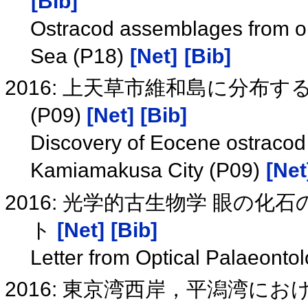
[Bib]
Ostracod assemblages from orie
Sea (P18)
[Net]
[Bib]
2016: 上天草市維和島に分布
(P09)
[Net]
[Bib]
Discovery of Eocene ostracod
Kamiamakusa City (P09)
[Net
2016: 光学的古生物学 眼の
ト
[Net]
[Bib]
Letter from Optical Palaeonto
2016: 東京湾西岸，平潟湾に