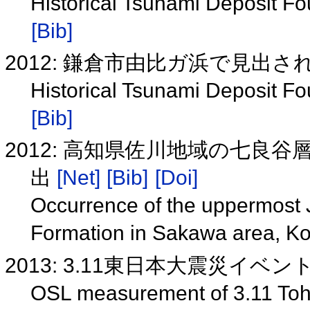
Historical Tsunami Deposit F
[Bib]
2012: 鎌倉市由比ガ浜で見出さ
Historical Tsunami Deposit 
[Bib]
2012: 高知県佐川地域の七
出
[Net]
[Bib]
[Doi]
Occurrence of the uppermost 
Formation in Sakawa area, K
2013: 3.11東日本大震災イベ
OSL measurement of 3.11 Toh