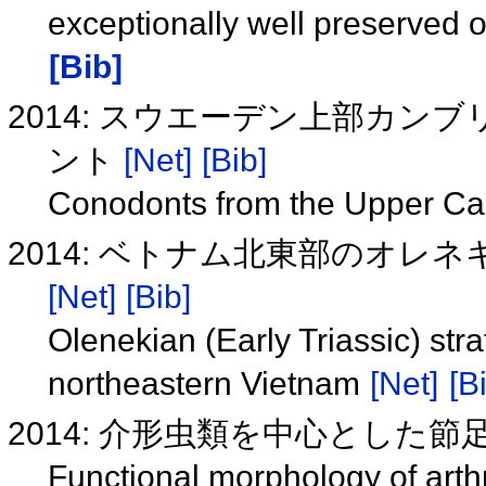
exceptionally well preserved 
[Bib]
2014: スウエーデン上部カ
ント
[Net]
[Bib]
Conodonts from the Upper C
2014: ベトナム北東部のオレ
[Net]
[Bib]
Olenekian (Early Triassic) str
northeastern Vietnam
[Net]
[B
2014: 介形虫類を中心とした
Functional morphology of arth