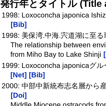
発行年とタイトル (Title and 
1998: Loxoconcha japonica
[Bib]
1998: 美保湾.中海.宍道湖に
The relationship between en
from Miho Bay to Lake Shinji
1999: Loxoconcha jap
[Net]
[Bib]
2000: 中部中新統布志名層か
[Doi]
Middle Miocene ostracods fro