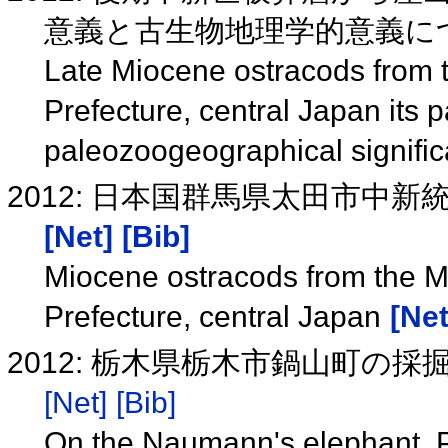
意義と古生物地理学的意義に
Late Miocene ostracods from 
Prefecture, central Japan its
paleozoogeographical signifi
2012: 日本国群馬県太田市中
[Net]
[Bib]
Miocene ostracods from the M
Prefecture, central Japan
[Net
2012: 栃木県栃木市鍋山町
[Net]
[Bib]
On the Naumann's elephant, 