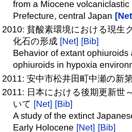
from a Miocene volcaniclastic
Prefecture, central Japan
[Net
2010: 貧酸素環境における
化石の形成
[Net]
[Bib]
Behavior of extant ophiuroids 
ophiuroids in hypoxia enviro
2011: 安中市松井田町中瀬の新
2011: 日本における後期更新
いて
[Net]
[Bib]
A study of the extinct Japanes
Early Holocene
[Net]
[Bib]