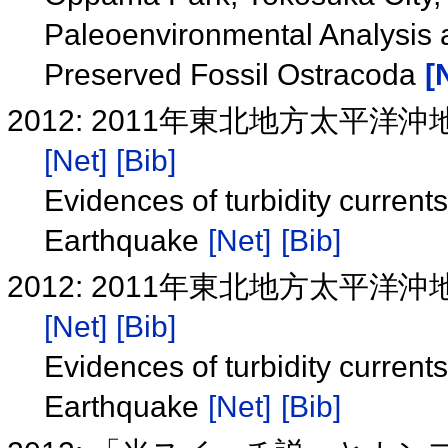
Paleoenvironmental Analysis a
Preserved Fossil Ostracoda
[
2012: 2011年東北地方太
[Net]
[Bib]
Evidences of turbidity curren
Earthquake
[Net]
[Bib]
2012: 2011年東北地方太
[Net]
[Bib]
Evidences of turbidity curren
Earthquake
[Net]
[Bib]