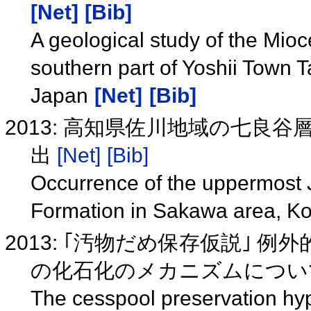
[Net]
[Bib]
A geological study of the Mio
southern part of Yoshii Town T
Japan
[Net]
[Bib]
2013: 高知県佐川地域の七
出
[Net]
[Bib]
Occurrence of the uppermost 
Formation in Sakawa area, K
2013: ｢汚物だめ保存仮説｣
の化石化のメカニズムについて (
The cesspool preservation hyp