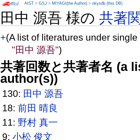
AIST
>
GSJ
>
MIYAGI(the Author)
>
nkysdb (this DB)
田中 源吾 様の
共著
+
(A list of literatures under single
"田中 源吾"
)
共著回数と共著者名 (a list o
author(s))
130:
田中 源吾
18:
前田 晴良
11:
野村 真一
9:
小松 俊文