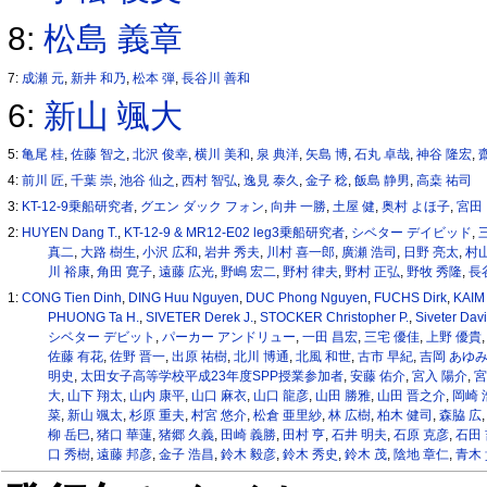
8:
松島 義章
7:
成瀬 元
,
新井 和乃
,
松本 弾
,
長谷川 善和
6:
新山 颯大
5:
亀尾 桂
,
佐藤 智之
,
北沢 俊幸
,
横川 美和
,
泉 典洋
,
矢島 博
,
石丸 卓哉
,
神谷 隆宏
,
4:
前川 匠
,
千葉 崇
,
池谷 仙之
,
西村 智弘
,
逸見 泰久
,
金子 稔
,
飯島 静男
,
高桒 祐司
3:
KT-12-9乗船研究者
,
グエン ダック フォン
,
向井 一勝
,
土屋 健
,
奥村 よほ子
,
宮田
2:
HUYEN Dang T.
,
KT-12-9 & MR12-E02 leg3乗船研究者
,
シベター デイビッド
,
真二
,
大路 樹生
,
小沢 広和
,
岩井 秀夫
,
川村 喜一郎
,
廣瀬 浩司
,
日野 亮太
,
村山
川 裕康
,
角田 寛子
,
遠藤 広光
,
野嶋 宏二
,
野村 律夫
,
野村 正弘
,
野牧 秀隆
,
長
1:
CONG Tien Dinh
,
DING Huu Nguyen
,
DUC Phong Nguyen
,
FUCHS Dirk
,
KAIM 
PHUONG Ta H.
,
SIVETER Derek J.
,
STOCKER Christopher P.
,
Siveter Davi
シベター デビット
,
パーカー アンドリュー
,
一田 昌宏
,
三宅 優佳
,
上野 優貴
佐藤 有花
,
佐野 晋一
,
出原 祐樹
,
北川 博通
,
北風 和世
,
古市 早紀
,
吉岡 あゆ
明史
,
太田女子高等学校平成23年度SPP授業参加者
,
安藤 佑介
,
宮入 陽介
,
宮
大
,
山下 翔太
,
山内 康平
,
山口 麻衣
,
山口 龍彦
,
山田 勝雅
,
山田 晋之介
,
岡崎 
菜
,
新山 颯太
,
杉原 重夫
,
村宮 悠介
,
松倉 亜里紗
,
林 広樹
,
柏木 健司
,
森脇 広
柳 岳巳
,
猪口 華蓮
,
猪郷 久義
,
田崎 義勝
,
田村 亨
,
石井 明夫
,
石原 克彦
,
石田
口 秀樹
,
遠藤 邦彦
,
金子 浩昌
,
鈴木 毅彦
,
鈴木 秀史
,
鈴木 茂
,
陰地 章仁
,
青木