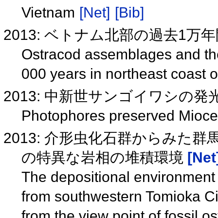
Vietnam
[Net]
[Bib]
2013: ベトナム北部の過去1
Ostracod assemblages and the
000 years in northeast coast 
2013: 中新世サンゴイワシの
Photophores preserved Miocen
2013: 介形虫化石群からみた
の特異な岩相の堆積環境
[Net
The depositional environment 
from southwestern Tomioka Ci
from the view point of fossil