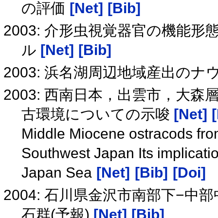
の評価
[Net]
[Bib]
2003: 介形虫視覚器官の機能
ル
[Net]
[Bib]
2003: 浜名湖周辺地域産出の
2003: 西南日本，出雲市，大
古環境についての示唆
[Net]
Middle Miocene ostracods fro
Southwest Japan Its implicati
Japan Sea
[Net]
[Bib]
[Doi]
2004: 石川県金沢市南部下−
石群(予報)
[Net]
[Bib]