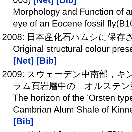
Morphology and Function of a
eye of an Eocene fossil fly(B
2008: 日本産化石ハムシに保
Original structural colour pres
[Net]
[Bib]
2009: スウェーデン中南部
ラム頁岩層中の「オルステン
The horizon of the 'Orsten typ
Cambrian Alum Shale of Kinne
[Bib]