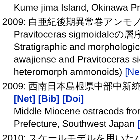
Kume jima Island, Okinawa Pr
2009: 白亜紀後期異常巻アンモノイドD
Pravitoceras sigmoid
Stratigraphic and morphologic
awajiense and Pravitoceras s
heteromorph ammonoids)
[Ne
2009: 西南日本島根県中部中
[Net]
[Bib]
[Doi]
Middle Miocene ostracods fro
Prefecture, Southwest Japan
2010: スケールモデルを用