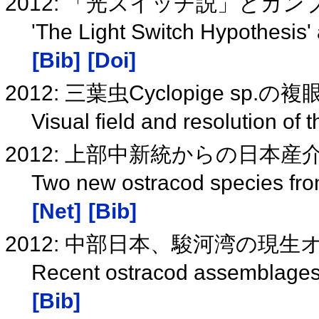
2012: 「光スイッチ説」とカ
'The Light Switch Hypothesis
[Bib]
[Doi]
2012: 三葉虫Cyclopige sp
Visual field and resolution of 
2012: 上部中新統からの日本
Two new ostracod species fro
[Net]
[Bib]
2012: 中部日本、駿河湾の現
Recent ostracod assemblages
[Bib]