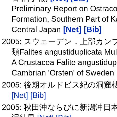
Preliminary Report on Ostra
Formation, Southern Part of K
Central Japan
[Net]
[Bib]
2005: スウェーデン，上部
類Falites angustiduplicata M
A Crustacea Falite angustidup
Cambrian 'Orsten' of Sweden
2005: 後期オルドビス紀の
[Net]
[Bib]
2005: 秋田沖ならびに新潟沖日