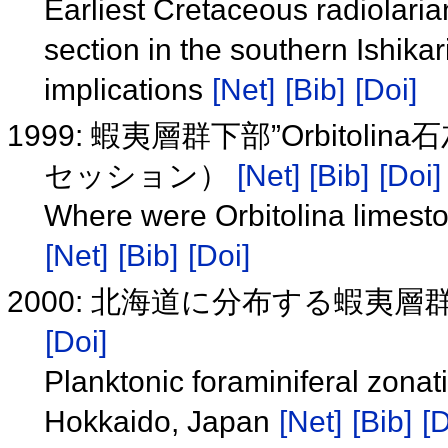
Earliest Cretaceous radiolar
section in the southern Ishikar
implications
[Net]
[Bib]
[Doi]
1999: 蝦夷層群下部”Orbito
セッション）
[Net]
[Bib]
[Doi]
Where were Orbitolina limesto
[Net]
[Bib]
[Doi]
2000: 北海道に分布する蝦夷
[Doi]
Planktonic foraminiferal zona
Hokkaido, Japan
[Net]
[Bib]
[D