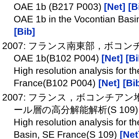
OAE 1b (B217 P003)
[Net]
[B
OAE 1b in the Vocontian Basi
[Bib]
2007: フランス南東部，ボ
OAE 1b(B102 P004)
[Net]
[Bi
High resolution analysis for 
France(B102 P004)
[Net]
[Bi
2007: フランス，ボコンチア
ール層の高分解能解析(S 109
High resolution analysis for t
Basin, SE France(S 109)
[Net