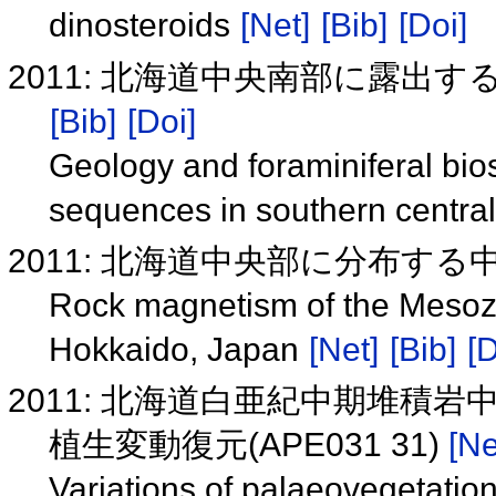
dinosteroids
[Net]
[Bib]
[Doi]
2011: 北海道中央南部に露出
[Bib]
[Doi]
Geology and foraminiferal bio
sequences in southern centra
2011: 北海道中央部に分布す
Rock magnetism of the Mesozoic
Hokkaido, Japan
[Net]
[Bib]
[D
2011: 北海道白亜紀中期堆積
植生変動復元(APE031 31)
[Ne
Variations of palaeovegetation 