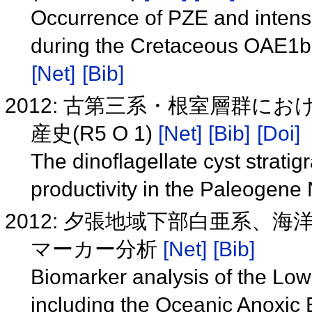
Occurrence of PZE and intensi
during the Cretaceous OAE1b 
[Net]
[Bib]
2012: 古第三系・根室層群に
産史(R5 O 1)
[Net]
[Bib]
[Doi]
The dinoflagellate cyst stratig
productivity in the Paleogen
2012: 夕張地域下部白亜系、
マーカー分析
[Net]
[Bib]
Biomarker analysis of the Lo
including the Oceanic Anoxic 