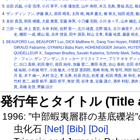
5:
吉田 武義
,
小安 浩理
,
小川 草平
,
小形 優加里
,
山中 寿郎
,
木元 克典
,
豊福 高志
,
都
4:
ザン ディン フン
,
伊藤 康人
,
前田 晴良
,
太田 映
,
梅津 慶太
,
條 将太
,
稲田 稔貴
,
飯
3:
友杉 貴茂
,
和田 穣隆
,
大庭 雅寛
,
安藤 寿男
,
小刀禰 宅朗
,
小川 奈々子
,
山本 鋼志
,
2:
三田 一葉
,
井上 貴至
,
今井 利矩
,
佐野 晋一
,
北川 雄貴
,
北野 陽太
,
古川 麻里子
,
大
史
,
棚部 一成
,
横山 龍
,
永井 啓資
,
田中 源吾
,
秋山 文孝
,
美藤 祐貴
,
藤森 裕史
1:
BEAUFORD Luc
,
BEAUFORT Luc
,
DICK Matthew H.
,
Dang Tran Huyen
,
FABIE
GIRAUD Fabianne
,
GYAWALI Babu Ram
,
HOHENEGGER Johann
,
HUYEN
QUIDELLEUR X.
,
Sageman Bradley
,
Savatic Katarina
,
Schmitz Mark
,
Selb
ク・フォン
,
ザン フン ザン
,
ストッカー クリストファー
,
プリマ オキ ディッキ
仁
,
出口 直樹
,
初貝 隆行
,
前田 純伶
,
加藤 憲二
,
勝田 長貴
,
吉山 泰樹
,
吉田 卓
城 祐樹
,
小布施 明子
,
小池 敏夫
,
小笠原 憲四郎
,
尾崎 和海
,
岡 智司
,
岡田 知
月 直
,
木下 峻一
,
木村 浩之
,
李 元希
,
松原 尚志
,
松尾 遼
,
松田 博貴
,
林 和生
,
竹村 恵二
,
細萱 航平
,
薗田 哲平
,
角皆 潤
,
谷津 進
,
近藤 謙介
,
酒井 利彰
,
酒井
貴
,
高橋 友啓
,
齊藤 諒介
発行年とタイトル (Title and 
1996: ”中部蝦夷層群の基底
虫化石
[Net]
[Bib]
[Doi]