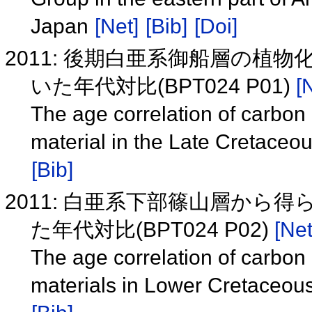
Japan
[Net]
[Bib]
[Doi]
2011: 後期白亜系御船層の植
いた年代対比(BPT024 P01)
[
The age correlation of carbon i
material in the Late Cretac
[Bib]
2011: 白亜系下部篠山層から
た年代対比(BPT024 P02)
[Net
The age correlation of carbon i
materials in Lower Cretace