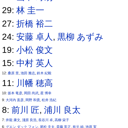
29:
林 圭一
27:
折橋 裕二
24:
安藤 卓人
,
黒柳 あずみ
19:
小松 俊文
15:
中村 英人
12:
桑原 里
,
池田 雅志
,
鈴木 紀毅
11:
川幡 穂高
10:
坂本 竜彦
,
岡田 尚武
,
星 博幸
9:
大河内 直彦
,
岡野 和貴
,
松井 浩紀
8:
前川 匠
,
浦川 良太
7:
井龍 康文
,
淺原 良浩
,
長谷川 卓
,
高柳 栄子
6:
グエン ダック フォン
,
尾松 圭太
,
斎藤 常正
,
有元 純
,
池原 実