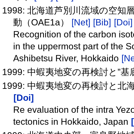
1998: 北海道芦別川流域の空
動（OAE1a）
[Net]
[Bib]
[Doi]
Recognition of the carbon isot
in the uppermost part of the 
Ashibetsu River, Hokkaido
[Ne
1999: 中蝦夷地変の再検討と”
1999: 中蝦夷地変の再検討と
[Doi]
Re evaluation of the intra Ye
tectonics in Hokkaido, Japan