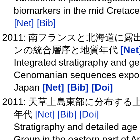
biomarkers in the mid Creta
[Net]
[Bib]
2011: 南フランスと北海道
ンの統合層序と地質年代
[Net
Integrated stratigraphy and ge
Cenomanian sequences expos
Japan
[Net]
[Bib]
[Doi]
2011: 天草上島東部に分布す
年代
[Net]
[Bib]
[Doi]
Stratigraphy and detailed ag
Group in the eastern part of