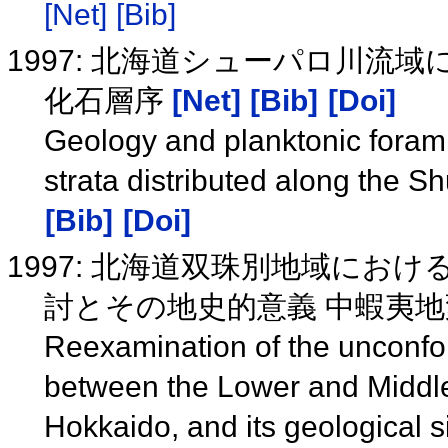
[Net]
[Bib]
1997: 北海道シューパロ川流
化石層序
[Net]
[Bib]
[Doi]
Geology and planktonic forami
strata distributed along the 
[Bib]
[Doi]
1997: 北海道双珠別地域にお
討とその地史的意義 中蝦夷
Reexamination of the unconfo
between the Lower and Middle
Hokkaido, and its geological si