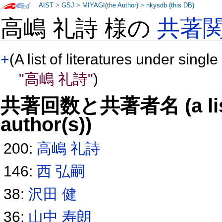
AIST
>
GSJ
>
MIYAGI(the Author)
>
nkysdb (this DB)
高嶋 礼詩 様の
共著
+
(A list of literatures under single
"高嶋 礼詩"
)
共著回数と共著者名 (a list o
author(s))
200:
高嶋 礼詩
146:
西 弘嗣
38:
沢田 健
36:
山中 寿朗