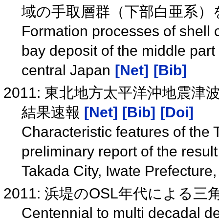
域の手取層群（下部白亜系）
Formation processes of shell 
bay deposit of the middle part 
central Japan
[Net]
[Bib]
2011: 東北地方太平洋沖地震
結果速報
[Net]
[Bib]
[Doi]
Characteristic features of th
preliminary report of the result
Takada City, Iwate Prefecture
2011: 浜堤のOSL年代によ
Centennial to multi decadal d