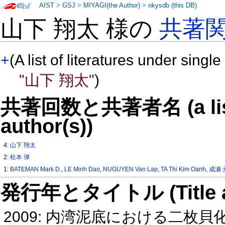
AIST
>
GSJ
>
MIYAGI(the Author)
>
nkysdb (this DB)
山下 翔太 様の
共著
+
(A list of literatures under single
"山下 翔太"
)
共著回数と共著者名 (a list o
author(s))
4:
山下 翔太
2:
松本 弾
1:
BATEMAN Mark D.
,
LE Minh Dao
,
NUGUYEN Van Lap
,
TA Thi Kim Oanh
,
成瀬 
発行年とタイトル (Title and 
2009: 内湾泥底における二枚