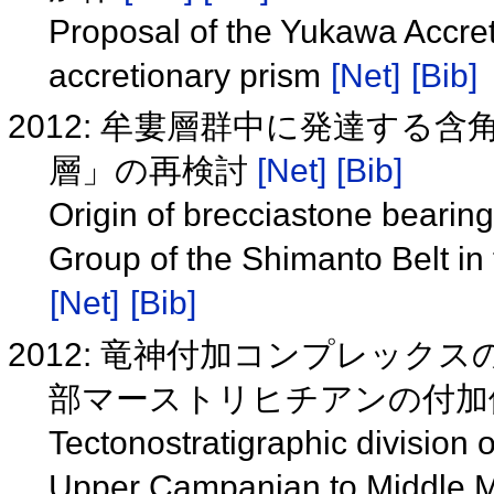
Proposal of the Yukawa Accre
accretionary prism
[Net]
[Bib]
2012: 牟婁層群中に発達する
層」の再検討
[Net]
[Bib]
Origin of brecciastone beari
Group of the Shimanto Belt in
[Net]
[Bib]
2012: 竜神付加コンプレック
部マーストリヒチアンの付
Tectonostratigraphic division 
Upper Campanian to Middle Ma