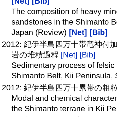
[Net]
[Bib]
The composition of heavy mine
sandstones in the Shimanto Be
Japan (Review)
[Net]
[Bib]
2012: 紀伊半島四万十帯竜
岩の堆積過程
[Net]
[Bib]
Sedimentary process of felsic 
Shimanto Belt, Kii Peninsula
2012: 紀伊半島四万十累帯の
Modal and chemical characteris
the Shimanto terrane in Kii 