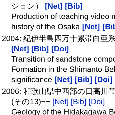
ション）
[Net]
[Bib]
Production of teaching video 
history of the Osaka
[Net]
[Bi
2004: 紀伊半島四万十累帯白
[Net]
[Bib]
[Doi]
Transition of sandstone comp
Formation in the Shimanto Belt
significance
[Net]
[Bib]
[Doi]
2006: 和歌山県中西部の日高
(その13)−−
[Net]
[Bib]
[Doi]
Geology of the Hidakagawa Belt