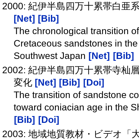
2000: 紀伊半島四万十累帯白
[Net]
[Bib]
The chronological transition o
Cretaceous sandstones in the 
Southwest Japan
[Net]
[Bib]
2002: 紀伊半島四万十累帯
変化
[Net]
[Bib]
[Doi]
The transition of sandstone c
toward coniacian age in the S
[Bib]
[Doi]
2003: 地域地質教材・ビデ