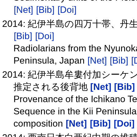
[Net]
[Bib]
[Doi]
2014: 紀伊半島の四万十帯、
[Bib]
[Doi]
Radiolarians from the Nyunoka
Peninsula, Japan
[Net]
[Bib]
[
2014: 紀伊半島牟婁付加シ
推定される後背地
[Net]
[Bib]
Provenance of the Ichikano Te
Sequence in the Kii Peninsul
composition
[Net]
[Bib]
[Doi]