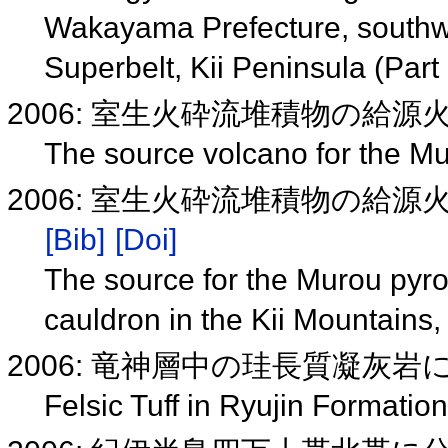
Wakayama Prefecture, southw
Superbelt, Kii Peninsula (Part
2006: 室生火砕流堆積物の給源
The source volcano for the Mu
2006: 室生火砕流堆積物の給
[Bib]
[Doi]
The source for the Murou pyrocl
cauldron in the Kii Mountains
2006: 竜神層中の珪長質凝灰
Felsic Tuff in Ryujin Formatio