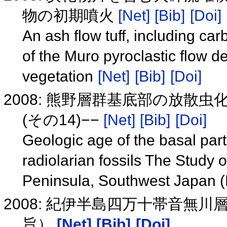
物の初期噴火
[Net]
[Bib]
[Doi]
An ash flow tuff, including car
of the Muro pyroclastic flow de
vegetation
[Net]
[Bib]
[Doi]
2008: 熊野層群基底部の放散
(その14)−−
[Net]
[Bib]
[Doi]
Geologic age of the basal pa
radiolarian fossils The Study o
Peninsula, Southwest Japan (
2008: 紀伊半島四万十帯音無川層
旨）
[Net]
[Bib]
[Doi]