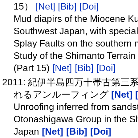
15）
[Net]
[Bib]
[Doi]
Mud diapirs of the Miocene Ku
Southwest Japan, with special 
Splay Faults on the southern 
Study of the Shimanto Terrain
(Part 15)
[Net]
[Bib]
[Doi]
2011: 紀伊半島四万十帯古第
れるアンルーフィング
[Net]
Unroofing inferred from sand
Otonashigawa Group in the Sh
Japan
[Net]
[Bib]
[Doi]