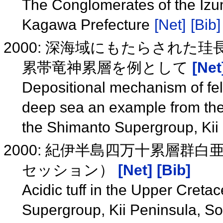
The Conglomerates of the Izu
Kagawa Prefecture
[Net]
[Bib]
2000: 深海域にもたらされた
累帯竜神累層を例として
[Net
Depositional mechanism of fels
deep sea an example from the
the Shimanto Supergroup, Kii
2000: 紀伊半島四万十累層群
セッション）
[Net]
[Bib]
Acidic tuff in the Upper Creta
Supergroup, Kii Peninsula, 