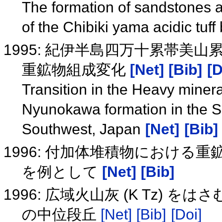
The formation of sandstones as
of the Chibiki yama acidic tuf
1995: 紀伊半島四万十累帯美
重鉱物組成変化
[Net]
[Bib]
[D
Transition in the Heavy miner
Nyunokawa formation in the S
Southwest, Japan
[Net]
[Bib]
1996: 付加体堆積物における
を例として
[Net]
[Bib]
1996: 広域火山灰 (K Tz)
の中位段丘
[Net]
[Bib]
[Doi]