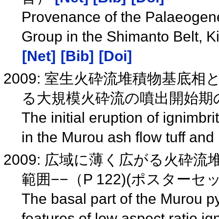
Provenance of the Palaeogen
Group in the Shimanto Belt, K
[Net]
[Bib]
[Doi]
2009: 室生火砕流堆積物基底
る大規模火砕流の噴出開始期
The initial eruption of ignimbri
in the Murou ash flow tuff and
2009: 広域に薄く広がる火砕
範囲−−（P 122)(ポスター
The basal part of the Murou py
features of low aspect ratio i