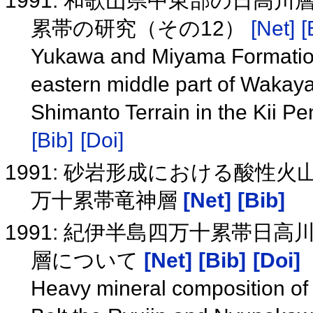
1991: 和歌山県中東部の日高
累帯の研究（その12）
[Net]
[
Yukawa and Miyama Formation
eastern middle part of Wakay
Shimanto Terrain in the Kii P
[Bib]
[Doi]
1991: 砂岩形成における酸性
万十累帯竜神層
[Net]
[Bib]
1991: 紀伊半島四万十累帯日
層について
[Net]
[Bib]
[Doi]
Heavy mineral composition of