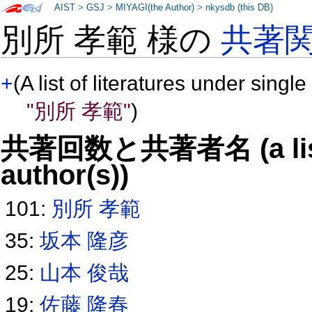
AIST
>
GSJ
>
MIYAGI(the Author)
>
nkysdb (this DB)
別所 孝範 様の
共著
+
(A list of literatures under single
"別所 孝範"
)
共著回数と共著者名 (a list o
author(s))
101:
別所 孝範
35:
坂本 隆彦
25:
山本 俊哉
19:
佐藤 隆春