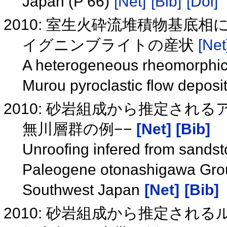
Japan (P 66)
[Net]
[Bib]
[Doi]
2010: 室生火砕流堆積物基
イグニンブライトの産状
[Net
A heterogeneous rheomorphic i
Murou pyroclastic flow depos
2010: 砂岩組成から推定され
無川層群の例−−
[Net]
[Bib]
Unroofing infered from sandst
Paleogene otonashigawa Group,
Southwest Japan
[Net]
[Bib]
2010: 砂岩組成から推定され