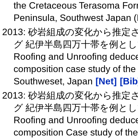
the Cretaceous Terasoma Forma
Peninsula, Southwest Japan 
2013: 砂岩組成の変化から
グ 紀伊半島四万十帯を例と
Roofing and Unroofing deduced
composition case study of the
Southweset, Japan
[Net]
[Bib
2013: 砂岩組成の変化から
グ 紀伊半島四万十帯を例と
Roofing and Unroofing deduced
composition Case study of the