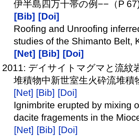
伊半島四万十帯の例−−（P 6
[Bib]
[Doi]
Roofing and Unroofing inferre
studies of the Shimanto Belt, 
[Net]
[Bib]
[Doi]
2011: デイサイトマグマと
堆積物中新世室生火砕流堆積
[Net]
[Bib]
[Doi]
Ignimbrite erupted by mixing o
dacite fragements in the Mioc
[Net]
[Bib]
[Doi]