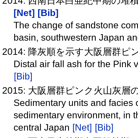
2014: 西南日本白亜紀中期の
[Net]
[Bib]
The change of sandstone comp
basin, southwestern Japan and
2014: 降灰順を示す大阪層群
Distal air fall ash for the Pin
[Bib]
2015: 大阪層群ピンク火山灰
Sedimentary units and facies 
sedimentary environment, in t
central Japan
[Net]
[Bib]