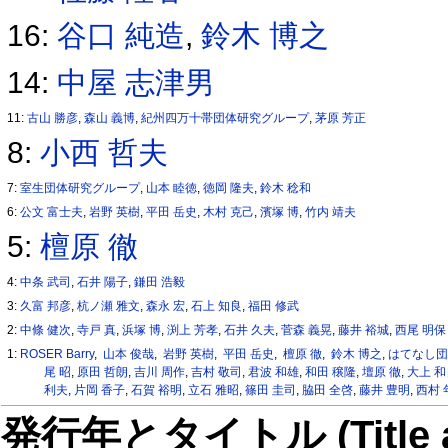
16:
谷口 純造
,
鈴木 博之
14:
中屋 志津男
11:
古山 勝彦
,
森山 義博
,
紀州四万十帯団体研究グループ
,
茅原 芳正
8:
小西 哲夫
7:
室生団体研究グループ
,
山本 睦徳
,
徳岡 隆夫
,
鈴木 稔和
6:
公文 富士夫
,
岩野 英樹
,
平田 岳史
,
木村 克己
,
濱塚 博
,
竹内 靖夫
5:
檀原 徹
4:
中条 武司
,
石井 陽子
,
鎌田 浩毅
3:
久富 邦彦
,
杭ノ瀬 雅文
,
森永 宏
,
石上 知良
,
福田 修武
2:
中條 健次
,
寺戸 真
,
浜塚 博
,
渕上 芳孝
,
石井 久夫
,
菅森 義晃
,
藤井 裕城
,
西尾 明保
1:
ROSER Barry
,
山本 俊哉
,
岩野 英樹
,
平田 岳史
,
檀原 徹
,
鈴木 博之
,
はてなし
尾 昭
,
原田 哲朗
,
吉川 周作
,
吉村 敬司
,
君波 和雄
,
和田 穣隆
,
壇原 徹
,
大上 和
利夫
,
片岡 香子
,
石賀 裕明
,
立石 雅昭
,
篠田 圭司
,
脇田 全啓
,
藤井 豊明
,
西村 
発行年とタイトル (Title and 