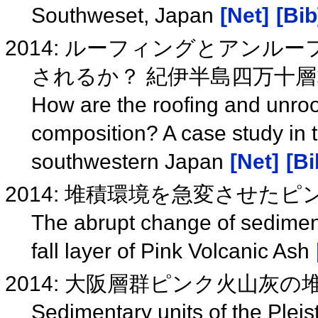
Southweset, Japan
[Net]
[Bib
2014: ルーフィングとアン
されるか？ 紀伊半島四万十
How are the roofing and unroo
composition? A case study in t
southwestern Japan
[Net]
[Bi
2014: 堆積環境を急変させた
The abrupt change of sedimen
fall layer of Pink Volcanic Ash
2014: 大阪層群ピンク火山灰
Sedimentary units of the Plei