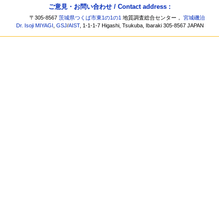
ご意見・お問い合わせ / Contact address :
〒305-8567
茨城県つくば市東1の1の1
地質調査総合センター，
宮城磯治
Dr. Isoji MIYAGI
,
GSJ
/
AIST
, 1-1-1-7 Higashi, Tsukuba, Ibaraki 305-8567 JAPAN