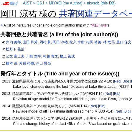
AIST
>
GSJ
>
MIYAGI(the Author)
>
nkysdb (this DB)
岡田 涼祐 様の
共著関連データベ
+
(A list of literatures under single or joint authorship with
"岡田 涼祐"
)
共著回数と共著者名 (a list of the joint author(s))
4:
井内 美郎
,
山田 和芳
,
岡村 眞
,
岡田 涼祐
,
松久 幸樹
,
松岡 裕美
,
林 竜馬
,
里口 保文
3:
松野下 晃治
2:
公文 富士夫
,
川島 頌平
,
村越 貴之
,
根上 裕成
1:
橋本 岳
,
芳賀 裕樹
,
赤田 賢亮
発行年とタイトル (Title and year of the issue(s))
2013: 滋賀県琵琶湖における過去約4.5万年間の湖水位変動(R22 P 10)
[Net]
[Bib]
[
Lake level changes during the last 45k years at Lake Biwa, Japan (R22 P 
2013: 琵琶湖高島沖コアの年代モデル改訂について(APE34 P19)
[Net]
[Bib]
Revision of age model for Takashima oki drilling core, Lake Biwa, Japan
2014: 琵琶湖高島沖コアの新規年代モデル(MIS30 P14)
[Net]
[Bib]
New age model of off Takashima drilling sediment (MIS30 P14)
[Net]
[Bib]
2014: 琵琶湖高島沖ピストンコア(BWK12 2)の粒度，全炭素・全窒素濃度に示される
Climate change history of the last 45ka of Lake Biwa based on grain siz