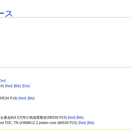
ース
Doi]
10)
[Net]
[Bib]
[Doi]
 (APE34 P19)
[Net]
[Bib]
過去約4.5万年の気候変動史(MIS30 P15)
[Net]
[Bib]
e and TOC, TN of BWK12 2 piston core (MIS30 P15)
[Net]
[Bib]