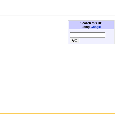
Search this DB
using
Google