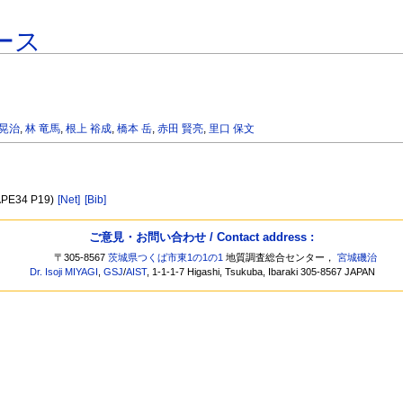
ース
 晃治
,
林 竜馬
,
根上 裕成
,
橋本 岳
,
赤田 賢亮
,
里口 保文
 (APE34 P19)
[Net]
[Bib]
ご意見・お問い合わせ / Contact address :
〒305-8567
茨城県つくば市東1の1の1
地質調査総合センター，
宮城磯治
Dr. Isoji MIYAGI
,
GSJ
/
AIST
, 1-1-1-7 Higashi, Tsukuba, Ibaraki 305-8567 JAPAN