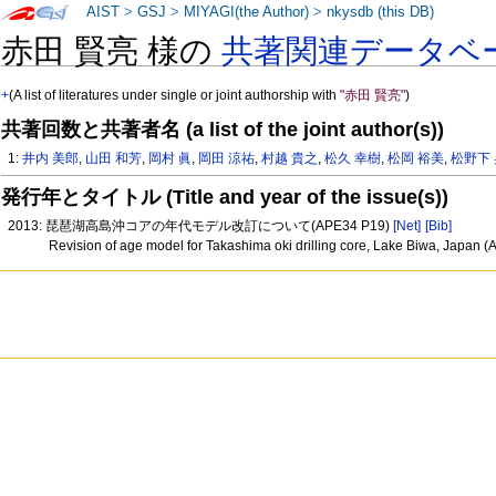
AIST
>
GSJ
>
MIYAGI(the Author)
>
nkysdb (this DB)
赤田 賢亮 様の
共著関連データベ
+
(A list of literatures under single or joint authorship with
"赤田 賢亮"
)
共著回数と共著者名 (a list of the joint author(s))
1:
井内 美郎
,
山田 和芳
,
岡村 眞
,
岡田 涼祐
,
村越 貴之
,
松久 幸樹
,
松岡 裕美
,
松野下
発行年とタイトル (Title and year of the issue(s))
2013: 琵琶湖高島沖コアの年代モデル改訂について(APE34 P19)
[Net]
[Bib]
Revision of age model for Takashima oki drilling core, Lake Biwa, Japan