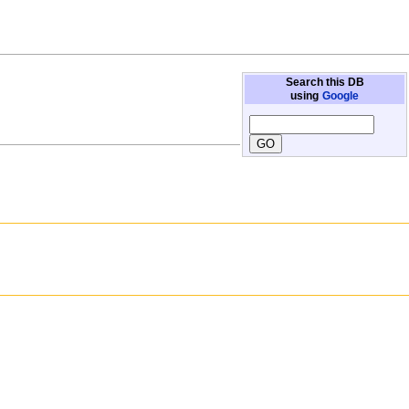
Search this DB
using
Google