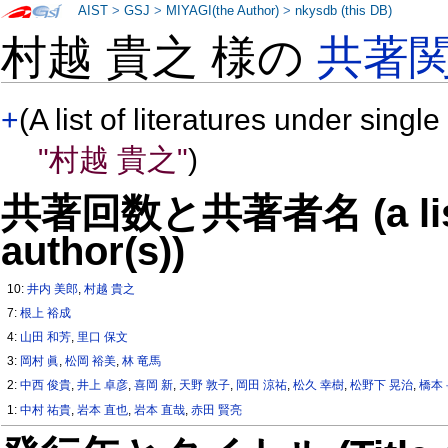
AIST
>
GSJ
>
MIYAGI(the Author)
>
nkysdb (this DB)
村越 貴之 様の
共著
+
(A list of literatures under single
"村越 貴之"
)
共著回数と共著者名 (a list o
author(s))
10:
井内 美郎
,
村越 貴之
7:
根上 裕成
4:
山田 和芳
,
里口 保文
3:
岡村 眞
,
松岡 裕美
,
林 竜馬
2:
中西 俊貴
,
井上 卓彦
,
喜岡 新
,
天野 敦子
,
岡田 涼祐
,
松久 幸樹
,
松野下 晃治
,
橋本
1:
中村 祐貴
,
岩本 直也
,
岩本 直哉
,
赤田 賢亮