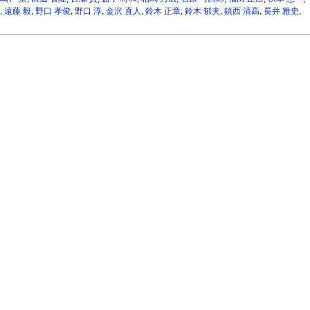
,
遠藤 毅
,
野口 孝俊
,
野口 淳
,
金沢 直人
,
鈴木 正章
,
鈴木 郁夫
,
鎮西 清高
,
長井 雅史
,