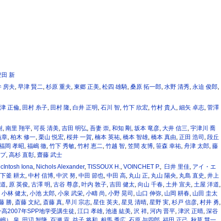
豊田 新
 房夫
,
早津 賢二
,
杉原 重夫
,
東郷 正美
,
松四 雄騎
,
桑原 拓一郎
,
水野 清秀
,
永迫 俊郎
,
津 正倫
,
田村 糸子
,
田村 隆
,
白井 正明
,
石川 智
,
竹下 欣宏
,
竹村 貴人
,
細矢 卓志
,
菅澤
樹
,
南里 翔平
,
可長 清美
,
吉田 明弘
,
吾妻 崇
,
和知 剛
,
坂本 竜彦
,
大井 信三
,
宇津川 喬
義章
,
柏木 修一
,
栗山 悦宏
,
桜井 一賀
,
楠本 英祐
,
橋本 智雄
,
橋本 真由
,
正田 浩司
,
段丘
福岡 孝昭
,
福嶋 徹
,
竹下 秀敏
,
竹村 恵二
,
竹越 智
,
笠間 友博
,
笹森 幸祐
,
舟津 太郎
,
藤
ープ
,
高杉 直彰
,
齋藤 武士
cIntosh Iona
,
Nichols Alexander
,
TISSOUX H.
,
VOINCHET P.
,
臼井 里佳
,
アイ・エ
下釜 耕太
,
中村 信博
,
中沢 努
,
中田 節也
,
中田 高
,
丸山 正
,
丸山 陽央
,
丸島 直史
,
井上
良道
,
原 英俊
,
古澤 明
,
古谷 尊彦
,
叶内 敦子
,
吉田 健太
,
向山 千春
,
土井 宣夫
,
土屋 洋道
,
,
小林 健太
,
小池 太郎
,
小泉 武栄
,
小疇 尚
,
小野 晃司
,
山口 伸弥
,
山岡 耕春
,
山田 圭太
藤 勝
,
斎藤 文紀
,
斎藤 真
,
早川 宗志
,
星住 英夫
,
星見 清晴
,
星野 実
,
杉戸 信彦
,
村井 勇
,
高2007年SPP地学受講生徒
,
江口 孝雄
,
池邉 紘美
,
沢 祥
,
河内 晋平
,
津沢 正晴
,
深谷
嶋） 泉
,
田辺 智隆
,
百瀬 貢
,
益子 将和
,
相馬 秀広
,
石原 与四郎
,
福田 正己
,
秋草 慧一
,