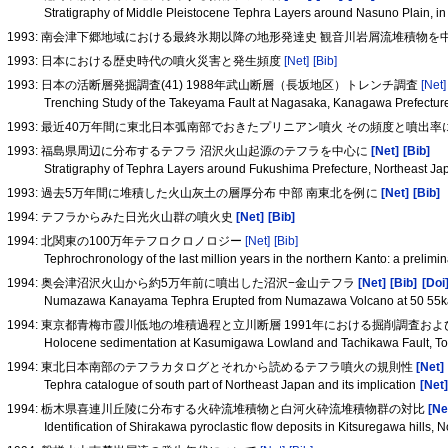
Stratigraphy of Middle Pleistocene Tephra Layers around Nasuno Plain, in
1993: 南会津下郷地域における最終氷期以降の地形発達史 観音川岩屑流堆積物を
1993: 日本における歴史時代の噴火災害と発生頻度
[Net]
[Bib]
1993: 日本の活断層発掘調査(41) 1988年武山断層（長坂地区）トレンチ調査
[Net]
Trenching Study of the Takeyama Fault at Nagasaka, Kanagawa Prefectur
1993: 最近40万年間に東北日本弧南部でおきたプリニアン噴火 その頻度と噴出
1993: 福島県周辺に分布するテフラ 沼沢火山起源のテフラを中心に
[Net]
[Bib]
Stratigraphy of Tephra Layers around Fukushima Prefecture, Northeast J
1993: 過去5万年間に堆積した火山灰土の層厚分布 中部 南東北を例に
[Net]
[Bib]
1994: テフラからみた日光火山群の噴火史
[Net]
[Bib]
1994: 北関東の100万年テフロクロノロジー
[Net]
[Bib]
Tephrochronology of the last million years in the northern Kanto: a prelimi
1994: 奥会津沼沢火山から約5万年前に噴出した沼沢−金山テフラ
[Net]
[Bib]
[Doi
Numazawa Kanayama Tephra Erupted from Numazawa Volcano at 50 55ka in
1994: 東京都青梅市霞川低地の堆積過程と立川断層 1991年における掘削調査お
Holocene sedimentation at Kasumigawa Lowland and Tachikawa Fault, Tokyo
1994: 東北日本南部のテフラカタログとそれから読めるテフラ噴火の規則性
[Net]
Tephra catalogue of south part of Northeast Japan and its implication
[Net]
1994: 栃木県喜連川丘陵に分布する火砕流堆積物と白河火砕流堆積物群の対比
[Ne
Identification of Shirakawa pyroclastic flow deposits in Kitsuregawa hills,