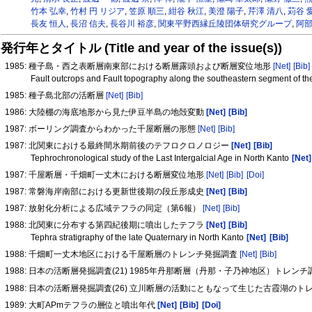
竹本 弘幸
,
竹村 円 リジア
,
笠原 順三
,
紺谷 秋江
,
美澄 陽子
,
芹澤 清八
,
苅谷 
長友 恒人
,
長沼 信夫
,
長谷川 裕彦
,
関東平野西縁丘陵団体研究グループ
,
阿部
発行年とタイトル (Title and year of the issue(s))
1985: 種子島・西之表断層南東部における断層露頭および断層変位地形
[Net]
[Bib]
Fault outcrops and Fault topography along the southeastern segment of t
1985: 種子島北部の活断層
[Net]
[Bib]
1986: 大陸棚の海底地形から見た伊豆半島の地殻変動
[Net]
[Bib]
1987: ボーリング調査からわかった千屋断層の形態
[Net]
[Bib]
1987: 北関東における最終間氷期前後のテフロクロノロジー
[Net]
[Bib]
Tephrochronological study of the Last Intergalcial Age in North Kanto
[Net]
1987: 千屋断層・千畑町一丈木における断層変位地形
[Net]
[Bib]
[Doi]
1987: 常磐海岸南部における更新世後期の段丘形成史
[Net]
[Bib]
1987: 放射化分析による広域テフラの同定（第6報）
[Net]
[Bib]
1988: 北関東に分布する第四紀後期に噴出したテフラ
[Net]
[Bib]
Tephra stratigraphy of the late Quaternary in North Kanto
[Net]
[Bib]
1988: 千畑町一丈木地区における千屋断層のトレンチ発掘調査
[Net]
[Bib]
1988: 日本の活断層発掘調査(21) 1985年丹那断層（丹那・子乃神地区）トレン
1988: 日本の活断層発掘調査(26) 立川断層の活動にともなって生じた古霞湖の
1989: 大町APmテフラの層位と噴出年代
[Net]
[Bib]
[Doi]