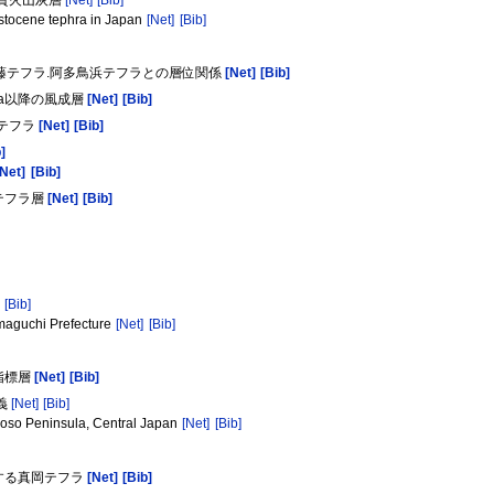
eistocene tephra in Japan
[Net]
[Bib]
久藤テフラ.阿多鳥浜テフラとの層位関係
[Net]
[Bib]
Ka以降の風成層
[Net]
[Bib]
粒テフラ
[Net]
[Bib]
]
[Net]
[Bib]
テフラ層
[Net]
[Bib]
]
[Bib]
amaguchi Prefecture
[Net]
[Bib]
指標層
[Net]
[Bib]
義
[Net]
[Bib]
Boso Peninsula, Central Japan
[Net]
[Bib]
在する真岡テフラ
[Net]
[Bib]