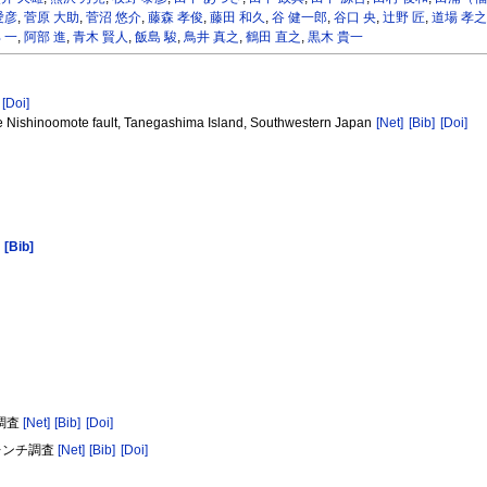
愛彦
,
菅原 大助
,
菅沼 悠介
,
藤森 孝俊
,
藤田 和久
,
谷 健一郎
,
谷口 央
,
辻野 匠
,
道場 孝之
 一
,
阿部 進
,
青木 賢人
,
飯島 駿
,
鳥井 真之
,
鶴田 直之
,
黒木 貴一
[Doi]
he Nishinoomote fault, Tanegashima Island, Southwestern Japan
[Net]
[Bib]
[Doi]
[Bib]
チ調査
[Net]
[Bib]
[Doi]
トレンチ調査
[Net]
[Bib]
[Doi]