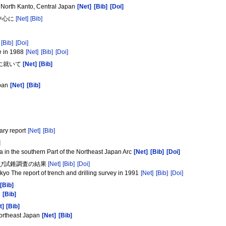
 North Kanto, Central Japan
[Net]
[Bib]
[Doi]
中心に
[Net]
[Bib]
[Bib]
[Doi]
e in 1988
[Net]
[Bib]
[Doi]
率に就いて
[Net]
[Bib]
apan
[Net]
[Bib]
nary report
[Net]
[Bib]
]
 the southern Part of the Northeast Japan Arc
[Net]
[Bib]
[Doi]
よび試錐調査の結果
[Net]
[Bib]
[Doi]
 The report of trench and drilling survey in 1991
[Net]
[Bib]
[Doi]
[Bib]
[Bib]
t]
[Bib]
 Northeast Japan
[Net]
[Bib]