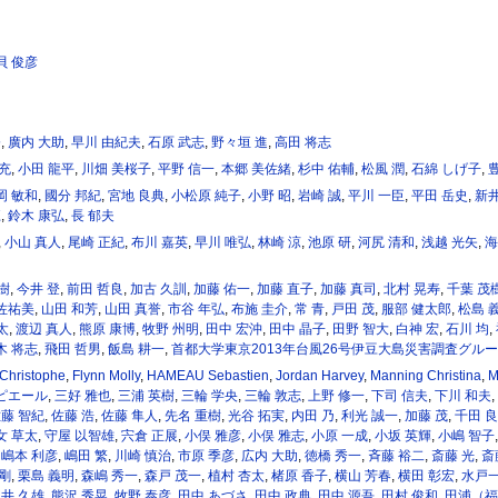
貝 俊彦
奈
,
廣内 大助
,
早川 由紀夫
,
石原 武志
,
野々垣 進
,
高田 将志
 充
,
小田 龍平
,
川畑 美桜子
,
平野 信一
,
本郷 美佐緒
,
杉中 佑輔
,
松風 潤
,
石綿 しげ子
,
岡 敏和
,
國分 邦紀
,
宮地 良典
,
小松原 純子
,
小野 昭
,
岩崎 誠
,
平川 一臣
,
平田 岳史
,
新井
江
,
鈴木 康弘
,
長 郁夫
,
小山 真人
,
尾崎 正紀
,
布川 嘉英
,
早川 唯弘
,
林崎 涼
,
池原 研
,
河尻 清和
,
浅越 光矢
,
海
樹
,
今井 登
,
前田 哲良
,
加古 久訓
,
加藤 佑一
,
加藤 直子
,
加藤 真司
,
北村 晃寿
,
千葉 茂
佐祐美
,
山田 和芳
,
山田 真誉
,
市谷 年弘
,
布施 圭介
,
常 青
,
戸田 茂
,
服部 健太郎
,
松島 
太
,
渡辺 真人
,
熊原 康博
,
牧野 州明
,
田中 宏沖
,
田中 晶子
,
田野 智大
,
白神 宏
,
石川 均
,
木 将志
,
飛田 哲男
,
飯島 耕一
,
首都大学東京2013年台風26号伊豆大島災害調査グル
hristophe
,
Flynn Molly
,
HAMEAU Sebastien
,
Jordan Harvey
,
Manning Christina
,
M
ピエール
,
三好 雅也
,
三浦 英樹
,
三輪 学央
,
三輪 敦志
,
上野 修一
,
下司 信夫
,
下川 和夫
,
藤 智紀
,
佐藤 浩
,
佐藤 隼人
,
先名 重樹
,
光谷 拓実
,
内田 乃
,
利光 誠一
,
加藤 茂
,
千田 
女 草太
,
守屋 以智雄
,
宍倉 正展
,
小俣 雅彦
,
小俣 雅志
,
小原 一成
,
小坂 英輝
,
小嶋 智子
,
嶋本 利彦
,
嶋田 繁
,
川崎 慎治
,
市原 季彦
,
広内 大助
,
徳橋 秀一
,
斉藤 裕二
,
斎藤 光
,
斎
剛
,
栗島 義明
,
森嶋 秀一
,
森戸 茂一
,
植村 杏太
,
楮原 香子
,
横山 芳春
,
横田 彰宏
,
水戸一
井 久雄
,
熊沢 秀晃
,
牧野 泰彦
,
田中 あづさ
,
田中 政典
,
田中 源吾
,
田村 俊和
,
田浦（福