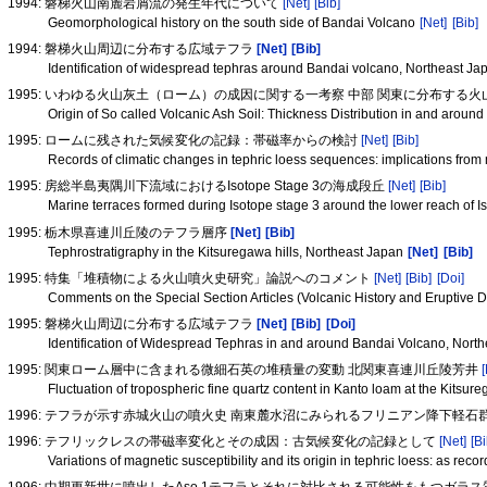
1994: 磐梯火山南麓岩屑流の発生年代について
[Net]
[Bib]
Geomorphological history on the south side of Bandai Volcano
[Net]
[Bib]
1994: 磐梯火山周辺に分布する広域テフラ
[Net]
[Bib]
Identification of widespread tephras around Bandai volcano, Northeast J
1995: いわゆる火山灰土（ローム）の成因に関する一考察 中部 関東に分布する
Origin of So called Volcanic Ash Soil: Thickness Distribution in and aroun
1995: ロームに残された気候変化の記録：帯磁率からの検討
[Net]
[Bib]
Records of climatic changes in tephric loess sequences: implications from 
1995: 房総半島夷隅川下流域におけるIsotope Stage 3の海成段丘
[Net]
[Bib]
Marine terraces formed during Isotope stage 3 around the lower reach of I
1995: 栃木県喜連川丘陵のテフラ層序
[Net]
[Bib]
Tephrostratigraphy in the Kitsuregawa hills, Northeast Japan
[Net]
[Bib]
1995: 特集「堆積物による火山噴火史研究」論説へのコメント
[Net]
[Bib]
[Doi]
Comments on the Special Section Articles (Volcanic History and Eruptive 
1995: 磐梯火山周辺に分布する広域テフラ
[Net]
[Bib]
[Doi]
Identification of Widespread Tephras in and around Bandai Volcano, Nort
1995: 関東ローム層中に含まれる微細石英の堆積量の変動 北関東喜連川丘陵芳井
Fluctuation of tropospheric fine quartz content in Kanto loam at the Kitsur
1996: テフラが示す赤城火山の噴火史 南東麓水沼にみられるフリニアン降下軽石
1996: テフリックレスの帯磁率変化とその成因：古気候変化の記録として
[Net]
[Bi
Variations of magnetic susceptibility and its origin in tephric loess: as reco
1996: 中期更新世に噴出したAso 1テフラとそれに対比される可能性をもつガラ