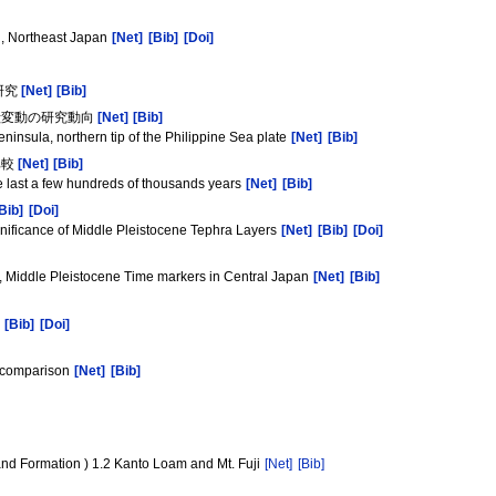
n, Northeast Japan
[Net]
[Bib]
[Doi]
研究
[Net]
[Bib]
殻変動の研究動向
[Net]
[Bib]
insula, northern tip of the Philippine Sea plate
[Net]
[Bib]
比較
[Net]
[Bib]
e last a few hundreds of thousands years
[Net]
[Bib]
Bib]
[Doi]
gnificance of Middle Pleistocene Tephra Layers
[Net]
[Bib]
[Doi]
s, Middle Pleistocene Time markers in Central Japan
[Net]
[Bib]
[Bib]
[Doi]
r comparison
[Net]
[Bib]
Land Formation ) 1.2 Kanto Loam and Mt. Fuji
[Net]
[Bib]