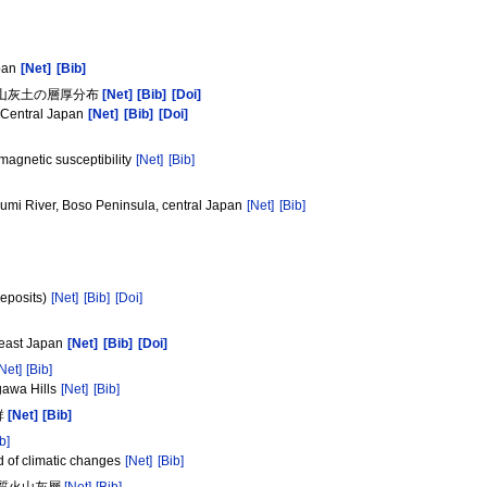
apan
[Net]
[Bib]
火山灰土の層厚分布
[Net]
[Bib]
[Doi]
d Central Japan
[Net]
[Bib]
[Doi]
magnetic susceptibility
[Net]
[Bib]
sumi River, Boso Peninsula, central Japan
[Net]
[Bib]
Deposits)
[Net]
[Bib]
[Doi]
heast Japan
[Net]
[Bib]
[Doi]
[Net]
[Bib]
egawa Hills
[Net]
[Bib]
群
[Net]
[Bib]
b]
rd of climatic changes
[Net]
[Bib]
ス質火山灰層
[Net]
[Bib]