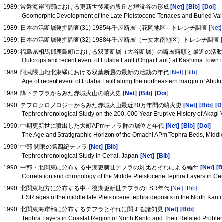
1989: 常磐海岸南部における更新世後期の段丘と埋没谷の形成
[Net]
[Bib]
[Doi]
Geomorphic Development of the Late Pleistocene Terraces and Buried Val
1989: 日本の活断層発掘調査(31) 1985年千屋断層（花岡地区）トレンチ調査
[Net]
1989: 日本の活断層発掘調査(32) 1988年千屋断層（一丈木南地区）トレンチ調査
1989: 福島県相馬郡鹿島町における双葉断層（大谷断層）の断層露頭と最近の活
Outcrops and recent event of Futaba Fault (Ohgai Fault) at Kashima Town
1989: 阿武隈山地北東縁における双葉断層の最新の活動の年代
[Net]
[Bib]
Age of recent event of Futaba Fault along the northeastern margin of Ab
1989: 降下テフラからみた赤城火山の噴火史
[Net]
[Bib]
[Doi]
1990: テフロクロノロジーからみた赤城火山最近20万年間の噴火史
[Net]
[Bib]
[D
Tephrochronological Study on the 200, 000 Year Eruptive History of Akagi
1990: 中期更新世に噴出した大町APmテフラ群の層位と年代
[Net]
[Bib]
[Doi]
The Age and Stratigraphic Horizon of the Omachi APm Tephra Beds, Middl
1990: 中部 関東の第四紀テフラ
[Net]
[Bib]
Tephrochronological Study in Cetral, Japan
[Net]
[Bib]
1990: 中部・北関東に分布する中期更新世テフラの対比とそれによる編年
[Net]
[B
Correlation and chronology of the Middle Pleistocene Tephra Layers in C
1990: 北関東地方に分布する中・後期更新世テフラのESR年代
[Net]
[Bib]
ESR ages of the middle late Pleistocene tephra deposits in the North Kant
1990: 北関東海岸部に分布するテフラとそれに関する諸知見
[Net]
[Bib]
Tephra Layers in Coastal Region of North Kanto and Their Related Probl