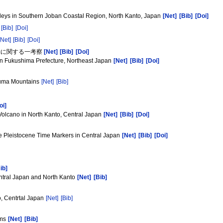
leys in Southern Joban Coastal Region, North Kanto, Japan
[Net]
[Bib]
[Doi]
[Bib]
[Doi]
[Net]
[Bib]
[Doi]
動に関する一考察
[Net]
[Bib]
[Doi]
 in Fukushima Prefecture, Northeast Japan
[Net]
[Bib]
[Doi]
ukuma Mountains
[Net]
[Bib]
oi]
 Volcano in North Kanto, Central Japan
[Net]
[Bib]
[Doi]
e Pleistocene Time Markers in Central Japan
[Net]
[Bib]
[Doi]
ib]
entral Japan and North Kanto
[Net]
[Bib]
o, Centrtal Japan
[Net]
[Bib]
ems
[Net]
[Bib]