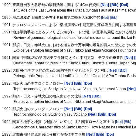
1990: 双葉断層系大谷断層の最新活動に関する14C年代資料
[Net]
[Bib]
[Doi]
14C Age of the Last Event along the Futaba (Ohgai) Fault at Kashima Tow
1990: 群馬県榛名山南麓に分布する横川第二軽石のESR年代
[Net]
[Bib]
1991: テフロクロノロジーによる中部 北関東の中期更新世河成段丘に関する基礎
1991: 地形学的手法によるフィリピン海プレート北端、伊豆半島周辺における地
Review of geomorphological studies of crustal movement around the Izu Pen
1991: 那須，日光，赤城火山における過去数十万年間の爆発的噴火の歴史とその
Explosive eruption histories of Nasu, Nikko and Akagi Volcanoes during th
1991: 関東 中部地方の第四紀テフラ研究 とくに中期更新世テフラの重要性
[Net]
[
Quaternary Tephra Studies in the Kanto Chubu Districts, Central Japan Si
1992: 大町APmテフラ群の岩石記載的特性とそれにもとづく対比
[Net]
[Bib]
Petrographic Properties and Identification of the Omachi APm Tephra Bed
1992: 沼沢火山のテフロクロノロジー
[Net]
[Bib]
[Doi]
Tephrochronological Study on Numazawa Volcano, Northeast Japan
[Net]
1992: 那須・日光・赤城火山の噴火史とその比較
[Net]
[Bib]
Explosive eruption histories of Nasu, Nikko and Akagi Volcanoes and thei
1992: 那須火山のテフロクロノロジー
[Net]
[Bib]
[Doi]
Tephrochronological Study on Nasu Volcano
[Net]
[Bib]
[Doi]
1992: 関東の地形と地質（地盤の生い立ち） 1.2 関東ロームと富士山
[Net]
[Bib]
Geotechnical Characteristics of Kanto District ( How Nature has Affected 
1993: 北関東那須野原周辺に分布する指標テフラ層
[Net]
[Bib]
[Doi]