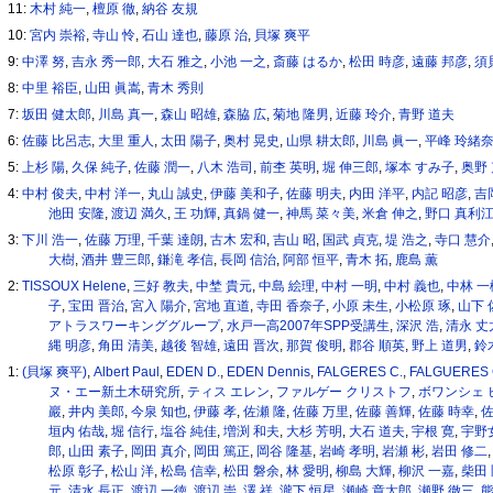
11:
木村 純一
,
檀原 徹
,
納谷 友規
10:
宮内 崇裕
,
寺山 怜
,
石山 達也
,
藤原 治
,
貝塚 爽平
9:
中澤 努
,
吉永 秀一郎
,
大石 雅之
,
小池 一之
,
斎藤 はるか
,
松田 時彦
,
遠藤 邦彦
,
須
8:
中里 裕臣
,
山田 眞嵩
,
青木 秀則
7:
坂田 健太郎
,
川島 真一
,
森山 昭雄
,
森脇 広
,
菊地 隆男
,
近藤 玲介
,
青野 道夫
6:
佐藤 比呂志
,
大里 重人
,
太田 陽子
,
奥村 晃史
,
山県 耕太郎
,
川島 眞一
,
平峰 玲緒
5:
上杉 陽
,
久保 純子
,
佐藤 潤一
,
八木 浩司
,
前杢 英明
,
堀 伸三郎
,
塚本 すみ子
,
奥野
4:
中村 俊夫
,
中村 洋一
,
丸山 誠史
,
伊藤 美和子
,
佐藤 明夫
,
内田 洋平
,
内記 昭彦
,
吉
池田 安隆
,
渡辺 満久
,
王 功輝
,
真鍋 健一
,
神馬 菜々美
,
米倉 伸之
,
野口 真利
3:
下川 浩一
,
佐藤 万理
,
千葉 達朗
,
古木 宏和
,
吉山 昭
,
国武 貞克
,
堤 浩之
,
寺口 慧介
大樹
,
酒井 豊三郎
,
鎌滝 孝信
,
長岡 信治
,
阿部 恒平
,
青木 拓
,
鹿島 薫
2:
TISSOUX Helene
,
三好 教夫
,
中埜 貴元
,
中島 絵理
,
中村 一明
,
中村 義也
,
中林 一
子
,
宝田 晋治
,
宮入 陽介
,
宮地 直道
,
寺田 香奈子
,
小原 未生
,
小松原 琢
,
山下 
アトラスワーキンググループ
,
水戸一高2007年SPP受講生
,
深沢 浩
,
清永 丈
縄 明彦
,
角田 清美
,
越後 智雄
,
遠田 晋次
,
那賀 俊明
,
郡谷 順英
,
野上 道男
,
鈴
1:
(貝塚 爽平)
,
Albert Paul
,
EDEN D.
,
EDEN Dennis
,
FALGERES C.
,
FALGUERES C
ヌ・エー新土木研究所
,
ティス エレン
,
ファルゲー クリストフ
,
ボワンシェ 
巖
,
井内 美郎
,
今泉 知也
,
伊藤 孝
,
佐瀬 隆
,
佐藤 万里
,
佐藤 善輝
,
佐藤 時幸
,
佐
垣内 佑哉
,
堀 信行
,
塩谷 純佳
,
増渕 和夫
,
大杉 芳明
,
大石 道夫
,
宇根 寛
,
宇野
郎
,
山田 素子
,
岡田 真介
,
岡田 篤正
,
岡谷 隆基
,
岩崎 孝明
,
岩瀬 彬
,
岩田 修二
松原 彰子
,
松山 洋
,
松島 信幸
,
松田 磐余
,
林 愛明
,
柳島 大輝
,
柳沢 一嘉
,
柴田 
元
,
清水 長正
,
渡辺 一徳
,
渡辺 崇
,
澤 祥
,
瀧下 恒星
,
瀬崎 章太郎
,
瀬野 徹三
,
熊