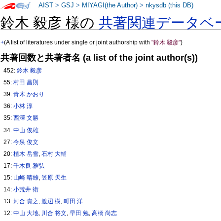
AIST
>
GSJ
>
MIYAGI(the Author)
>
nkysdb (this DB)
鈴木 毅彦 様の
共著関連データベ
+
(A list of literatures under single or joint authorship with
"鈴木 毅彦"
)
共著回数と共著者名 (a list of the joint author(s))
452:
鈴木 毅彦
55:
村田 昌則
39:
青木 かおり
36:
小林 淳
35:
西澤 文勝
34:
中山 俊雄
27:
今泉 俊文
20:
植木 岳雪
,
石村 大輔
17:
千木良 雅弘
15:
山崎 晴雄
,
笠原 天生
14:
小荒井 衛
13:
河合 貴之
,
渡辺 樹
,
町田 洋
12:
中山 大地
,
川合 将文
,
早田 勉
,
高橋 尚志