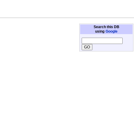
Search this DB
using
Google