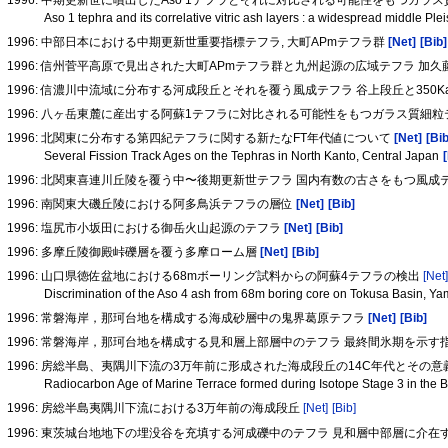
Aso 1 tephra and its correlative vitric ash layers : a widespread middle Pl
1996: 中部日本における中期更新世重要指標テフラ, 大町APmテフラ群
[Net]
[Bib]
1996: 信州菅平高原で見出された大町APmテフラ群と九州起源の広域テフラ 加
1996: 信濃川中流域に分布する河成段丘とそれを覆う風成テフラ 谷上段丘と350
1996: 八ヶ岳東麓に産出する阿蘇1テフラに対比される可能性をもつガラス質細
1996: 北関東に分布する第四紀テフラに関する新たなFT年代値について
[Net]
[Bib
Several Fission Track Ages on the Tephras in North Kanto, Central Japan
1996: 北関東喜連川丘陵を覆う中〜後期更新世テフラ 国内有数の古さをもつ風成
1996: 南関東大磯丘陵における阿多鳥浜テフラの層位
[Net]
[Bib]
1996: 塩尻市小坂田における御岳火山起源のテフラ
[Net]
[Bib]
1996: 多摩丘陵御殿峠礫層を覆う多摩ローム層
[Net]
[Bib]
1996: 山口県徳佐盆地における68mボーリング試料からの阿蘇4テフラの検出
[Net
Discrimination of the Aso 4 ash from 68m boring core on Tokusa Basin, Y
1996: 常磐海岸，那珂台地を構成する海成砂層中の鬼界葛原テフラ
[Net]
[Bib]
1996: 常磐海岸，那珂台地を構成する見和層上部層中のテフラ 最終間氷期を示す
1996: 房総半島、夷隅川下流の3万年前に形成された海成段丘の14C年代とその意
Radiocarbon Age of Marine Terrace formed during Isotope Stage 3 in the 
1996: 房総半島夷隅川下流における3万年前の海成段丘
[Net]
[Bib]
1996: 東茨城台地地下の埋没谷を充填する河成礫中のテフラ 見和層中部層に介