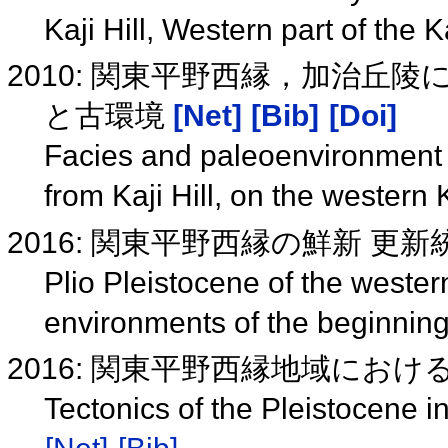
Kaji Hill, Western part of the 
2010: 関東平野西縁，加治丘
と古環境
[Net]
[Bib]
[Doi]
Facies and paleoenvironment o
from Kaji Hill, on the western
2016: 関東平野西縁の鮮新 
Plio Pleistocene of the wester
environments of the beginning
2016: 関東平野西縁地域にお
Tectonics of the Pleistocene i