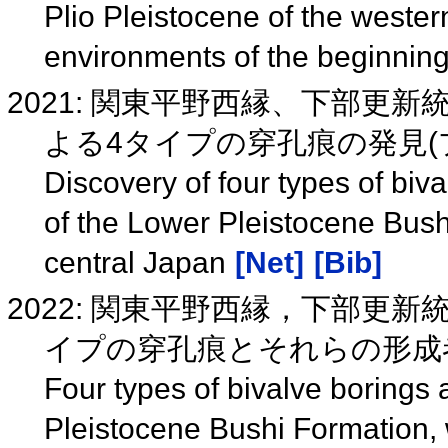
Plio Pleistocene of the wester
environments of the beginning
2021: 関東平野西縁、下部更
よる4タイプの穿孔痕の発見(
Discovery of four types of biv
of the Lower Pleistocene Bush
central Japan
[Net]
[Bib]
2022: 関東平野西縁，下部更
イプの穿孔痕とそれらの形
Four types of bivalve borings
Pleistocene Bushi Formation, 