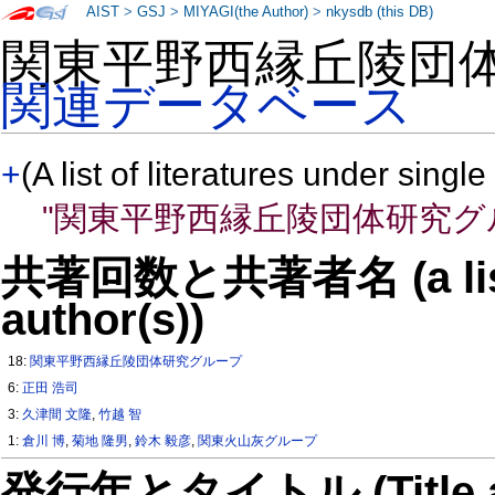
AIST
>
GSJ
>
MIYAGI(the Author)
>
nkysdb (this DB)
関東平野西縁丘陵団
関連データベース
+
(A list of literatures under single
"関東平野西縁丘陵団体研究グ
共著回数と共著者名 (a list o
author(s))
18:
関東平野西縁丘陵団体研究グループ
6:
正田 浩司
3:
久津間 文隆
,
竹越 智
1:
倉川 博
,
菊地 隆男
,
鈴木 毅彦
,
関東火山灰グループ
発行年とタイトル (Title and 