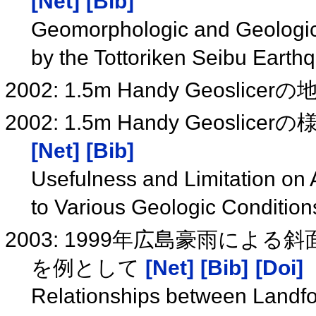
[Net]
[Bib]
Geomorphologic and Geologic 
by the Tottoriken Seibu Eart
2002: 1.5m Handy Geosl
2002: 1.5m Handy Geos
[Net]
[Bib]
Usefulness and Limitation on 
to Various Geologic Conditio
2003: 1999年広島豪雨によ
を例として
[Net]
[Bib]
[Doi]
Relationships between Landfor