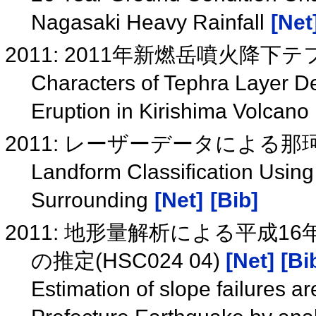
Nagasaki Heavy Rainfall
[Net
2011: 2011年新燃岳噴火降
Characters of Tephra Layer 
Eruption in Kirishima Volcano
2011: レーザーデータによる
Landform Classification Usin
Surrounding
[Net]
[Bib]
2011: 地形量解析による平成
の推定(HSC024 04)
[Net]
[Bi
Estimation of slope failures a