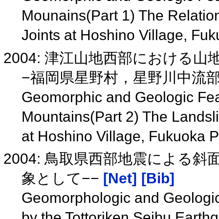
Mounains(Part 1) The Relati
Joints at Hoshino Village, Fu
2004: 津江山地西部における山
−福岡県星野村，星野川中流
Geomorphic and Geologic Feat
Mountains(Part 2) The Landsli
at Hoshino Village, Fukuoka P
2004: 鳥取県西部地震による
象として−−
[Net]
[Bib]
Geomorphologic and Geologic 
by the Tottoriken Seibu Earth