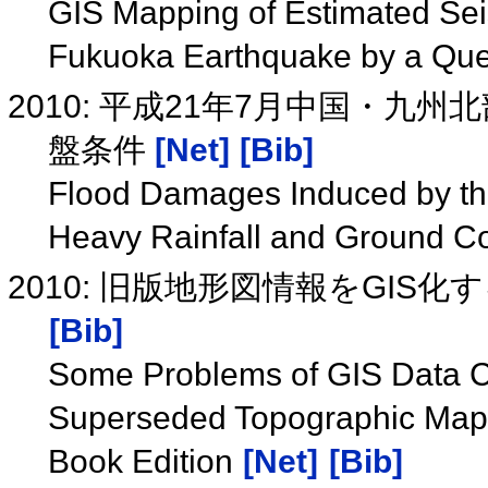
GIS Mapping of Estimated Seis
Fukuoka Earthquake by a Que
2010: 平成21年7月中国・
盤条件
[Net]
[Bib]
Flood Damages Induced by t
Heavy Rainfall and Ground C
2010: 旧版地形図情報をGIS
[Bib]
Some Problems of GIS Data Cr
Superseded Topographic Maps
Book Edition
[Net]
[Bib]