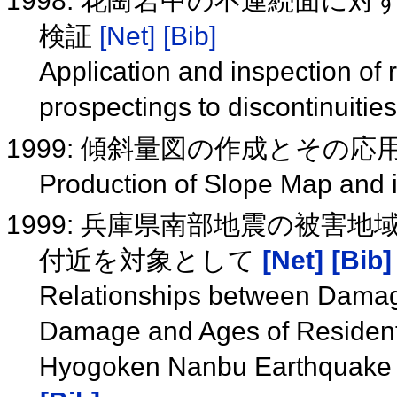
1998: 花崗岩中の不連続面に
検証
[Net]
[Bib]
Application and inspection of r
prospectings to discontinuities
1999: 傾斜量図の作成とその応
Production of Slope Map and i
1999: 兵庫県南部地震の被害
付近を対象として
[Net]
[Bib]
Relationships between Damage
Damage and Ages of Residenti
Hyogoken Nanbu Earthquake 