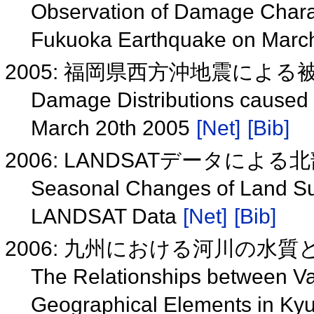
Observation of Damage Charac
Fukuoka Earthquake on Marc
2005: 福岡県西方沖地震によ
Damage Distributions caused 
March 20th 2005
[Net]
[Bib]
2006: LANDSATデータに
Seasonal Changes of Land Su
LANDSAT Data
[Net]
[Bib]
2006: 九州における河川の水
The Relationships between Var
Geographical Elements in Ky