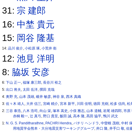
31:
宗 建郎
16:
中埜 貴元
15:
岡谷 隆基
14:
品川 俊介
,
小松原 琢
,
小荒井 衛
12:
池見 洋明
8:
脇坂 安彦
6:
下山 正一
,
福塚 康三郎
,
長谷川 裕之
5:
出口 将夫
,
太田 岳洋
,
撰田 克哉
4:
奥野 充
,
山本 茂雄
,
碓井 敏彦
,
神谷 泉
,
西木 真織
3:
佐々木 靖人
,
大井 信三
,
宮崎 精介
,
宮本 新平
,
川田 佳明
,
徳田 充樹
,
松多 信尚
,
松
2:
三谷 泰浩
,
八木 浩司
,
向山 栄
,
塚本 嵩史
,
小俣 雅志
,
山本 道輔
,
岩尾 雄四郎
,
市原
赤桐 毅一
,
辻 真弓
,
野口 貴至
,
飯田 誠
,
高本 隆
,
髙田 協平
,
鴨川 武文
1:
N. G. S. Panditharathne
,
PACHRI Hendra
,
パチリ ヘンドラ
,
中曽根 茂樹
,
中村 
用地質学会熊本・大分地震災害ワーキンググループ
,
井口 隆
,
井手口 敬
,
佐藤