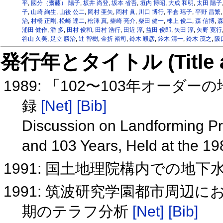
平
,
國分（齋藤） 陽子
,
坂井 尚登
,
坂本 省吾
,
垣内 博昭
,
大成 和明
,
太田 陽子
子
,
山崎 絢生
,
山後 公二
,
岡村 亜矢
,
岡村 眞
,
川口 博行
,
平倉 瑶子
,
平野 昌繁
治
,
村橋 正剛
,
松崎 達二
,
松澤 真
,
柴崎 亮介
,
柴田 健一
,
棟上 俊二
,
森 信博
,
森
浦田 健作
,
潘 多
,
田村 俊和
,
田村 浩行
,
田近 淳
,
益田 俊郎
,
矢田 淳
,
矢野 寛行
谷山 久美
,
足立 勝治
,
辻 智樹
,
金折 裕司
,
鈴木 毅彦
,
鈴木 清一
,
鈴木 茂之
,
阪
発行年とタイトル (Title and 
1989: 「102〜103年オー
録
[Net]
[Bib]
Discussion on Landforming Pro
and 103 Years, Held at the 1
1991: 国土地理院構内での地下水
1991: 筑波研究学園都市周辺
期のテラフ分析
[Net]
[Bib]