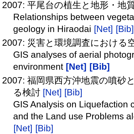
2007: 平尾台の植生と地形・地
Relationships between vegeta
geology in Hiraodai
[Net]
[Bib]
2007: 災害と環境調査における
GIS analyses of aerial photogr
environment
[Net]
[Bib]
2007: 福岡県西方沖地震の噴
る検討
[Net]
[Bib]
GIS Analysis on Liquefaction
and the Land use Problems al
[Net]
[Bib]