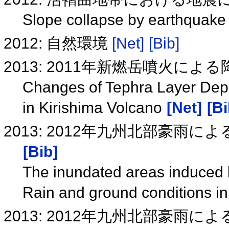
Slope collapse by earthquake 
2012: 自然環境
[Net]
[Bib]
2013: 2011年新燃岳噴火に
Changes of Tephra Layer Dep
in Kirishima Volcano
[Net]
[Bi
2013: 2012年九州北部豪
[Bib]
The inundated areas induced
Rain and ground conditions i
2013: 2012年九州北部豪