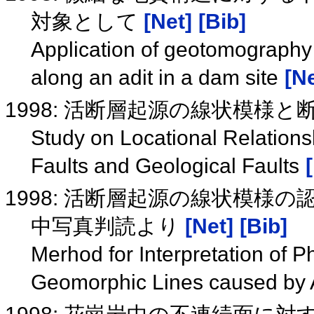
対象として
[Net]
[Bib]
Application of geotomography t
along an adit in a dam site
[Ne
1998: 活断層起源の線状模様
Study on Locational Relations
Faults and Geological Faults
1998: 活断層起源の線状模様
中写真判読より
[Net]
[Bib]
Merhod for Interpretation of P
Geomorphic Lines caused by A