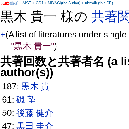
AIST
>
GSJ
>
MIYAGI(the Author)
>
nkysdb (this DB)
黒木 貴一 様の
共著
+
(A list of literatures under single
"黒木 貴一"
)
共著回数と共著者名 (a list o
author(s))
187:
黒木 貴一
61:
磯 望
50:
後藤 健介
47:
黒田 圭介