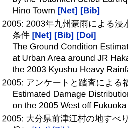
Hino Towm
[Net]
[Bib]
2005: 2003年九州豪雨に
条件
[Net]
[Bib]
[Doi]
The Ground Condition Estimate
at Urban Area around JR Haka
the 2003 Kyushu Heavy Rainf
2005: アンケートと踏査によ
Estimated Damage Distributio
on the 2005 West off Fukuok
2005: 大分県前津江村の地す