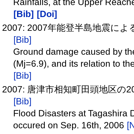
Rainfalls, at the Upper Reache
[Bib]
[Doi]
2007: 2007年能登半島地震によ
[Bib]
Ground damage caused by the
(Mj=6.9), and its relation to 
[Bib]
2007: 唐津市相知町田頭地区の
[Bib]
Flood Disasters at Tagashira D
occured on Sep. 16th, 2006
[