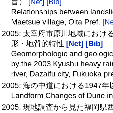
旨）
[Net]
[Bib]
Relationships between landslide
Maetsue village, Oita Pref.
[Ne
2005: 太宰府市原川地域にお
形・地質的特性
[Net]
[Bib]
Geomorphologic and geologic c
by the 2003 Kyushu heavy rain
river, Dazaifu city, Fukuoka p
2005: 海の中道における194
Landform Changes of Dune i
2005: 現地調査から見た福岡