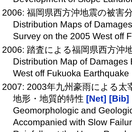
2006: 福岡県西方沖地震の被
Distribution Maps of Damages
Survey on the 2005 West off
2006: 踏査による福岡県西方
Distribution Map of Damages 
West off Fukuoka Earthquake
2007: 2003年九州豪雨に
地形・地質的特性
[Net]
[Bib]
Geomorphologic and Geologic 
Accompanied with Slow Failu