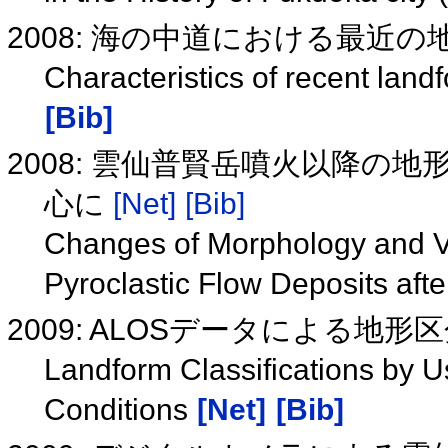
2008: 海の中道における最近
Characteristics of recent la
[Bib]
2008: 雲仙普賢岳噴火以降の
心に
[Net]
[Bib]
Changes of Morphology and Ve
Pyroclastic Flow Deposits af
2009: ALOSデータによる地
Landform Classifications by
Conditions
[Net]
[Bib]