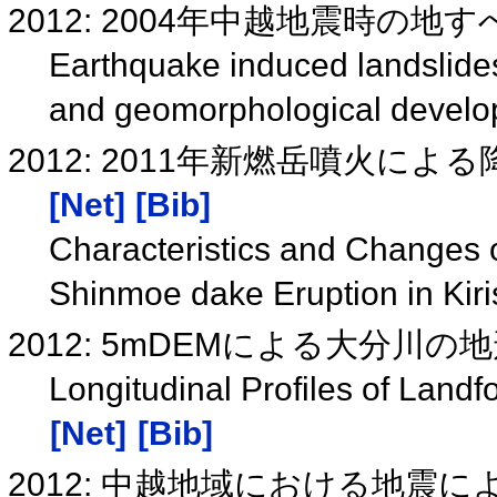
2012: 2004年中越地震時の
Earthquake induced landslide
and geomorphological develo
2012: 2011年新燃岳噴火
[Net]
[Bib]
Characteristics and Changes 
Shinmoe dake Eruption in Ki
2012: 5mDEMによる大分川
Longitudinal Profiles of Lan
[Net]
[Bib]
2012: 中越地域における地震に