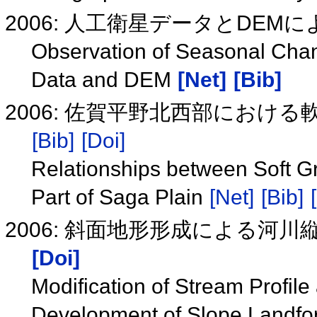
2006: 人工衛星データとDE
Observation of Seasonal Chan
Data and DEM
[Net]
[Bib]
2006: 佐賀平野北西部にお
[Bib]
[Doi]
Relationships between Soft G
Part of Saga Plain
[Net]
[Bib]
2006: 斜面地形形成による河
[Doi]
Modification of Stream Profile
Development of Slope Landf