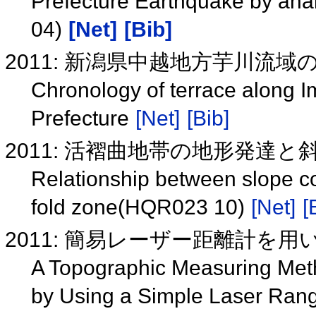
Prefecture Earthquake by ana
04)
[Net]
[Bib]
2011: 新潟県中越地方芋川流
Chronology of terrace along I
Prefecture
[Net]
[Bib]
2011: 活褶曲地帯の地形発達と斜
Relationship between slope co
fold zone(HQR023 10)
[Net]
[
2011: 簡易レーザー距離計を
A Topographic Measuring Met
by Using a Simple Laser Ran