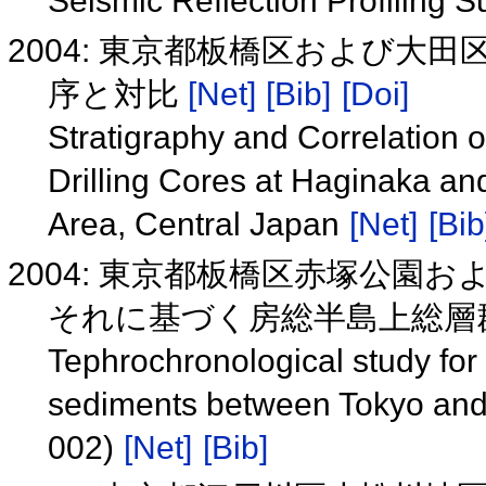
Seismic Reflection Profiling 
2004: 東京都板橋区および大
序と対比
[Net]
[Bib]
[Doi]
Stratigraphy and Correlation 
Drilling Cores at Haginaka an
Area, Central Japan
[Net]
[Bib
2004: 東京都板橋区赤塚公園
それに基づく房総半島上総層群と
Tephrochronological study for 
sediments between Tokyo and
002)
[Net]
[Bib]