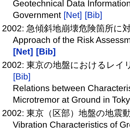
Geotechnical Data Informatio
Government
[Net]
[Bib]
2002: 急傾斜地崩壊危険箇所
Approach of the Risk Assessmen
[Net]
[Bib]
2002: 東京の地盤におけるレ
[Bib]
Relations between Characteri
Microtremor at Ground in Tok
2002: 東京（区部）地盤の地震
Vibration Characteristics of 