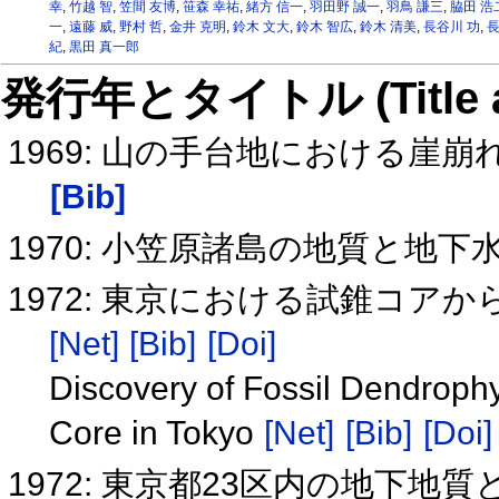
幸
,
竹越 智
,
笠間 友博
,
笹森 幸祐
,
緒方 信一
,
羽田野 誠一
,
羽鳥 謙三
,
脇田 浩
一
,
遠藤 威
,
野村 哲
,
金井 克明
,
鈴木 文大
,
鈴木 智広
,
鈴木 清美
,
長谷川 功
,
長
紀
,
黒田 真一郎
発行年とタイトル (Title and 
1969: 山の手台地における崖
[Bib]
1970: 小笠原諸島の地質と地
1972: 東京における試錐コ
[Net]
[Bib]
[Doi]
Discovery of Fossil Dendrophyl
Core in Tokyo
[Net]
[Bib]
[Doi]
1972: 東京都23区内の地下