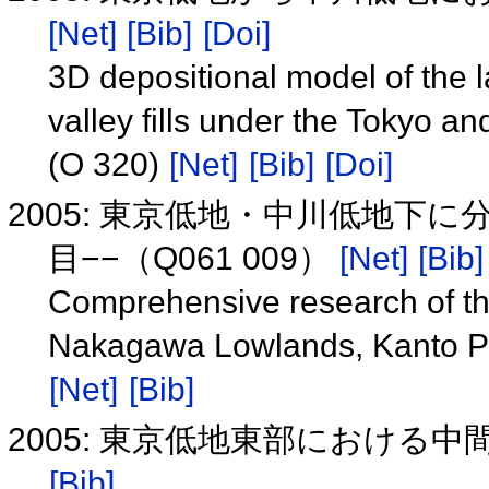
[Net]
[Bib]
[Doi]
3D depositional model of the l
valley fills under the Tokyo 
(O 320)
[Net]
[Bib]
[Doi]
2005: 東京低地・中川低地下
目−−（Q061 009）
[Net]
[Bib]
Comprehensive research of th
Nakagawa Lowlands, Kanto Plai
[Net]
[Bib]
2005: 東京低地東部における中
[Bib]