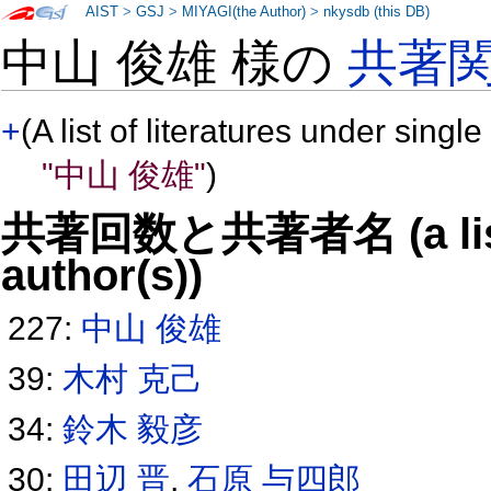
AIST
>
GSJ
>
MIYAGI(the Author)
>
nkysdb (this DB)
中山 俊雄 様の
共著
+
(A list of literatures under single
"中山 俊雄"
)
共著回数と共著者名 (a list o
author(s))
227:
中山 俊雄
39:
木村 克己
34:
鈴木 毅彦
30:
田辺 晋
,
石原 与四郎