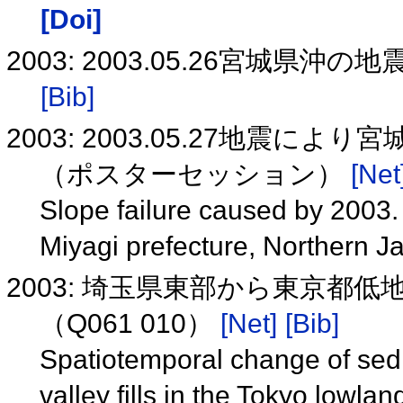
[Doi]
2003: 2003.05.26宮城
[Bib]
2003: 2003.05.27地震
（ポスターセッション）
[Net
Slope failure caused by 2003.
Miyagi prefecture, Northern 
2003: 埼玉県東部から東京都
（Q061 010）
[Net]
[Bib]
Spatiotemporal change of sed
valley fills in the Tokyo lowl