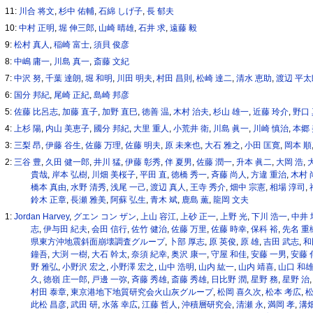
11:
川合 将文
,
杉中 佑輔
,
石綿 しげ子
,
長 郁夫
10:
中村 正明
,
堀 伸三郎
,
山崎 晴雄
,
石井 求
,
遠藤 毅
9:
松村 真人
,
稲崎 富士
,
須貝 俊彦
8:
中嶋 庸一
,
川島 真一
,
斎藤 文紀
7:
中沢 努
,
千葉 達朗
,
堀 和明
,
川田 明夫
,
村田 昌則
,
松崎 達二
,
清水 恵助
,
渡辺 平太
6:
国分 邦紀
,
尾崎 正紀
,
島崎 邦彦
5:
佐藤 比呂志
,
加藤 直子
,
加野 直巳
,
徳善 温
,
木村 治夫
,
杉山 雄一
,
近藤 玲介
,
野口
4:
上杉 陽
,
内山 美恵子
,
國分 邦紀
,
大里 重人
,
小荒井 衛
,
川島 眞一
,
川崎 慎治
,
本郷
3:
三梨 昂
,
伊藤 谷生
,
佐藤 万理
,
佐藤 明夫
,
原 未来也
,
大石 雅之
,
小田 匡寛
,
岡本 順
2:
三谷 豊
,
久田 健一郎
,
井川 猛
,
伊藤 彰秀
,
伴 夏男
,
佐藤 潤一
,
升本 眞二
,
大岡 浩
,
貴哉
,
岸本 弘樹
,
川畑 美桜子
,
平田 直
,
徳橋 秀一
,
斉藤 尚人
,
方違 重治
,
木村 
橋本 真由
,
水野 清秀
,
浅尾 一己
,
渡辺 真人
,
王寺 秀介
,
畑中 宗憲
,
相場 淳司
,
鈴木 正章
,
長瀬 雅美
,
阿蘇 弘生
,
青木 斌
,
鹿島 薫
,
龍岡 文夫
1:
Jordan Harvey
,
グエン コン ザン
,
上山 容江
,
上砂 正一
,
上野 光
,
下川 浩一
,
中井 
志
,
伊与田 紀夫
,
会田 信行
,
佐竹 健治
,
佐藤 万里
,
佐藤 時幸
,
保科 裕
,
先名 重
県東方沖地震斜面崩壊調査グループ
,
卜部 厚志
,
原 英俊
,
原 雄
,
吉田 武志
,
和
鐘吾
,
大渕 一樹
,
大石 幹太
,
奈須 紀幸
,
奥沢 康一
,
守屋 和佳
,
安藤 一男
,
安藤 
野 雅弘
,
小野沢 宏之
,
小野澤 宏之
,
山中 浩明
,
山内 紘一
,
山内 靖喜
,
山口 和
久
,
徳嶺 庄一郎
,
戸邊 一弥
,
斉藤 秀雄
,
斎藤 秀雄
,
日比野 潤
,
星野 務
,
星野 治
村田 泰章
,
東京港地下地質研究会火山灰グループ
,
松岡 喜久次
,
松本 考広
,
松
此松 昌彦
,
武田 研
,
水落 幸広
,
江藤 哲人
,
沖積層研究会
,
清瀬 永
,
満岡 孝
,
溝畑