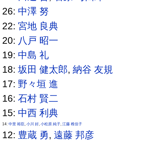
26:
中澤 努
22:
宮地 良典
20:
八戸 昭一
19:
中島 礼
18:
坂田 健太郎
,
納谷 友規
17:
野々垣 進
16:
石村 賢二
15:
中西 利典
14:
中里 裕臣
,
小川 好
,
小松原 純子
,
江藤 稚佳子
12:
豊蔵 勇
,
遠藤 邦彦