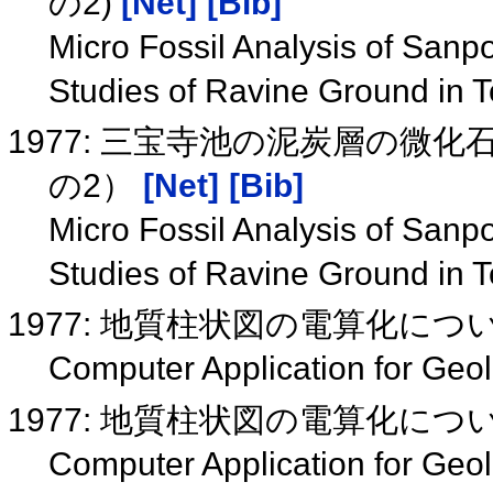
の2)
[Net]
[Bib]
Micro Fossil Analysis of Sanp
Studies of Ravine Ground in T
1977: 三宝寺池の泥炭層の微
の2）
[Net]
[Bib]
Micro Fossil Analysis of Sanp
Studies of Ravine Ground in T
1977: 地質柱状図の電算化につ
Computer Application for Geol
1977: 地質柱状図の電算化につ
Computer Application for Geol