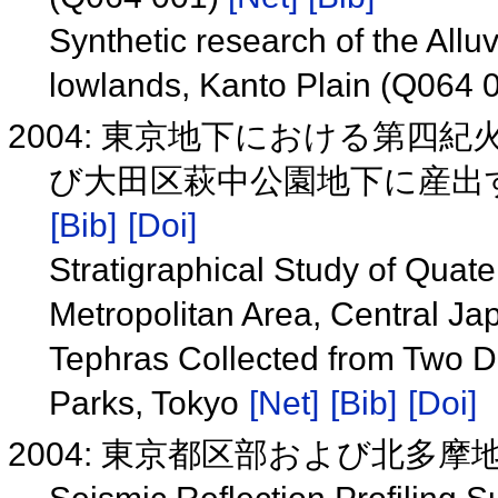
Synthetic research of the All
lowlands, Kanto Plain (Q064 
2004: 東京地下における第四
び大田区萩中公園地下に産出
[Bib]
[Doi]
Stratigraphical Study of Quat
Metropolitan Area, Central Jap
Tephras Collected from Two D
Parks, Tokyo
[Net]
[Bib]
[Doi]
2004: 東京都区部および北多