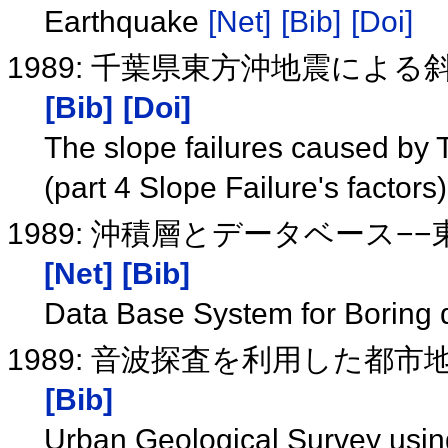
Earthquake
[Net]
[Bib]
[Doi]
1989: 千葉県東方沖地震によ
[Bib]
[Doi]
The slope failures caused by
(part 4 Slope Failure's factors
1989: 沖積層とデータベース
[Net]
[Bib]
Data Base System for Boring
1989: 音波探査を利用した都
[Bib]
Urban Geological Survey usin