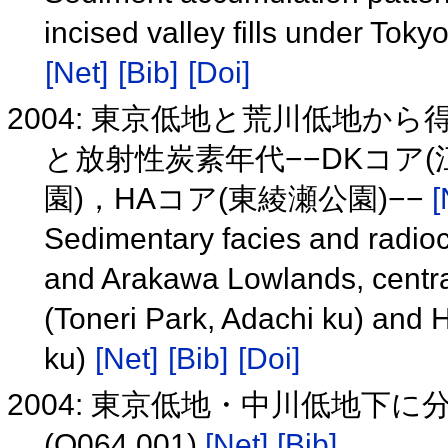
incised valley fills under To
[Net]
[Bib]
[Doi]
2004: 東京低地と荒川低地か
と放射性炭素年代−−DKコア(
園)，HAコア(東綾瀬公園)−−
[
Sedimentary facies and radioc
and Arakawa Lowlands, centra
(Toneri Park, Adachi ku) and 
ku)
[Net]
[Bib]
[Doi]
2004: 東京低地・中川低地下
(Q064 001)
[Net]
[Bib]