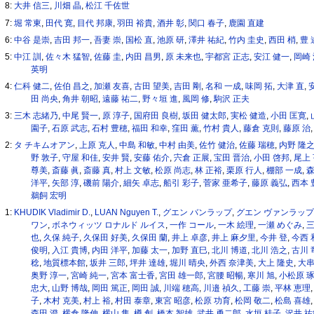
8:
大井 信三
,
川畑 晶
,
松江 千佐世
7:
堀 常東
,
田代 寛
,
目代 邦康
,
羽田 裕貴
,
酒井 彰
,
関口 春子
,
鹿園 直建
6:
中谷 是崇
,
吉田 邦一
,
吾妻 崇
,
国松 直
,
池原 研
,
澤井 祐紀
,
竹内 圭史
,
西田 梢
,
豊 
5:
中江 訓
,
佐々木 猛智
,
佐藤 圭
,
内田 昌男
,
原 未来也
,
宇都宮 正志
,
安江 健一
,
岡崎
英明
4:
仁科 健二
,
佐伯 昌之
,
加瀬 友喜
,
古田 望美
,
吉田 剛
,
名和 一成
,
味岡 拓
,
大津 直
,
田 尚央
,
角井 朝昭
,
遠藤 祐二
,
野々垣 進
,
風岡 修
,
駒沢 正夫
3:
三木 志緒乃
,
中尾 賢一
,
原 淳子
,
国府田 良樹
,
坂田 健太郎
,
実松 健造
,
小田 匡寛
,
園子
,
石原 武志
,
石村 豊穂
,
福田 和幸
,
窪田 薫
,
竹村 貴人
,
藤倉 克則
,
藤原 治
2:
タ チキムオアン
,
上原 克人
,
中島 和敏
,
中村 由美
,
佐竹 健治
,
佐藤 瑞穂
,
内野 隆
野 敦子
,
守屋 和佳
,
安井 賢
,
安藤 佑介
,
宍倉 正展
,
宝田 晋治
,
小田 啓邦
,
尾上 
尊美
,
斎藤 眞
,
斎藤 真
,
村上 文敏
,
松原 尚志
,
林 正裕
,
栗原 行人
,
棚部 一成
,
森
洋平
,
矢部 淳
,
磯前 陽介
,
細矢 卓志
,
船引 彩子
,
菅家 亜希子
,
藤原 義弘
,
西本 
鵜飼 宏明
1:
KHUDIK Vladimir D.
,
LUAN Nguyen T.
,
グエン バンラップ
,
グエン ヴァンラッ
ワン
,
ボネウィッツ ロナルド ルイス
,
一作 コール
,
一木 絵理
,
一瀬 めぐみ
,
三
也
,
久保 純子
,
久保田 好美
,
久保田 蘭
,
井上 卓彦
,
井上 麻夕里
,
今井 登
,
今西 
俊明
,
入江 貴博
,
内田 洋平
,
加藤 太一
,
加野 直巳
,
北川 博道
,
北川 浩之
,
古川 
稔
,
地質標本館
,
坂井 三郎
,
坪井 達雄
,
堀川 晴央
,
外西 奈津美
,
大上 隆史
,
大串
奥野 淳一
,
宮崎 純一
,
宮本 富士香
,
宮田 雄一郎
,
宮腰 昭暢
,
寒川 旭
,
小松原 
忠大
,
山野 博哉
,
岡田 篤正
,
岡田 誠
,
川端 穂高
,
川邉 禎久
,
工藤 崇
,
平林 恵理
子
,
木村 克美
,
村上 裕
,
村田 泰章
,
東宮 昭彦
,
松原 功育
,
松岡 敬二
,
松島 喜雄
森田 澄
,
横倉 隆伸
,
横山 隼
,
樽 創
,
橋本 智雄
,
武井 勇二郎
,
水垣 桂子
,
沢井 祐