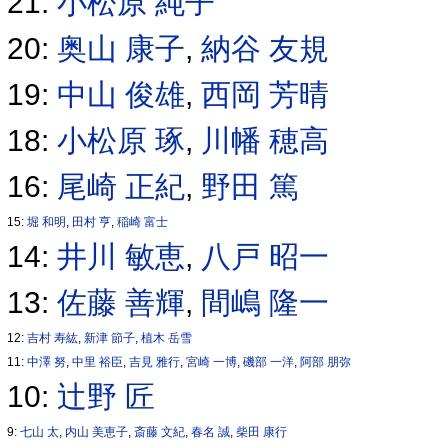
21:
小松原 純子
20:
奥山 康子
,
納谷 友規
19:
中山 俊雄
,
西岡 芳晴
18:
小松原 琢
,
川幡 穂高
16:
尾崎 正紀
,
野田 篤
15:
堀 和明
,
田村 亨
,
稲崎 富士
14:
井川 敏恵
,
八戸 昭一
13:
佐藤 善輝
,
間嶋 隆一
12:
吉村 寿紘
,
新津 節子
,
植木 岳雪
11:
中澤 努
,
中里 裕臣
,
吉見 雅行
,
宮崎 一博
,
磯部 一洋
,
阿部 朋弥
10:
辻野 匠
9:
七山 太
,
内山 美恵子
,
斎藤 文紀
,
春名 誠
,
柴田 康行