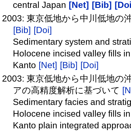
central Japan
[Net]
[Bib]
[Doi
2003: 東京低地から中川低地
[Bib]
[Doi]
Sedimentary system and strati
Holocene incised valley fills
Kanto
[Net]
[Bib]
[Doi]
2003: 東京低地から中川低地
アの高精度解析に基づいて
[N
Sedimentary facies and stratig
Holocene incised valley fills
Kanto plain integrated approa