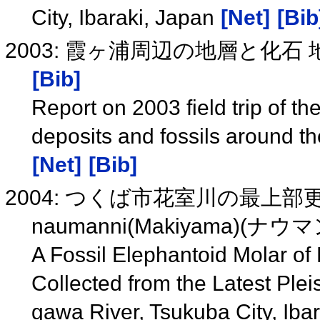
City, Ibaraki, Japan
[Net]
[Bib
2003: 霞ヶ浦周辺の地層と化石
[Bib]
Report on 2003 field trip of 
deposits and fossils around t
[Net]
[Bib]
2004: つくば市花室川の最上部更新
naumanni(Makiyama)(
A Fossil Elephantoid Molar o
Collected from the Latest Ple
gawa River, Tsukuba City, Iba