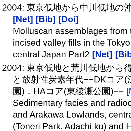
2004: 東京低地から中川低地
[Net]
[Bib]
[Doi]
Molluscan assemblages from t
incised valley fills in the To
central Japan Part2
[Net]
[Bib
2004: 東京低地と荒川低地か
と放射性炭素年代−−DKコア(
園)，HAコア(東綾瀬公園)−−
[
Sedimentary facies and radioc
and Arakawa Lowlands, centra
(Toneri Park, Adachi ku) and 