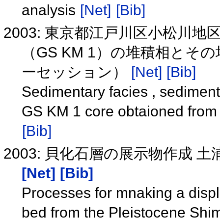
analysis
[Net]
[Bib]
2003: 東京都江戸川区小松
（GS KM 1）の堆積相と
ーセッション）
[Net]
[Bib]
Sedimentary facies , sediment
GS KM 1 core obtaioned from 
[Bib]
2003: 貝化石層の展示物作成
[Net]
[Bib]
Processes for mnaking a displ
bed from the Pleistocene Shi