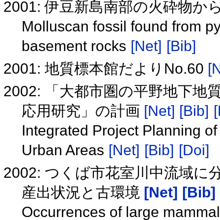
2001: 伊豆新島南部の火砕物
Molluscan fossil found from pyr
basement rocks
[Net]
[Bib]
2001: 地質標本館だよりNo.60
[
2002: 「大都市圏の平野地下
応用研究」の計画
[Net]
[Bib]
[
Integrated Project Planning o
Urban Areas
[Net]
[Bib]
[Doi]
2002: つくば市花室川中流域
産出状況と古環境
[Net]
[Bib]
Occurrences of large mammali