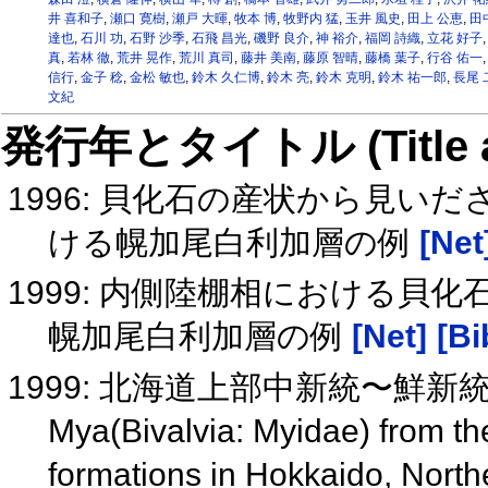
井 喜和子
,
瀬口 寛樹
,
瀬戸 大暉
,
牧本 博
,
牧野内 猛
,
玉井 風史
,
田上 公恵
,
田
達也
,
石川 功
,
石野 沙季
,
石飛 昌光
,
磯野 良介
,
神 裕介
,
福岡 詩織
,
立花 好子
真
,
若林 徹
,
荒井 晃作
,
荒川 真司
,
藤井 美南
,
藤原 智晴
,
藤橋 葉子
,
行谷 佑一
信行
,
金子 稔
,
金松 敏也
,
鈴木 久仁博
,
鈴木 亮
,
鈴木 克明
,
鈴木 祐一郎
,
長尾 
文紀
発行年とタイトル (Title and 
1996: 貝化石の産状から見い
ける幌加尾白利加層の例
[Net
1999: 内側陸棚相における貝
幌加尾白利加層の例
[Net]
[Bi
1999: 北海道上部中新統〜鮮
Mya(Bivalvia: Myidae) from t
formations in Hokkaido, Nort