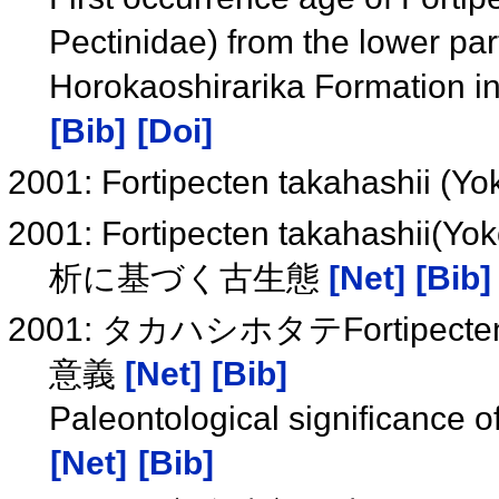
Pectinidae) from the lower pa
Horokaoshirarika Formation i
[Bib]
[Doi]
2001: Fortipecten takahas
2001: Fortipecten takahashii(
析に基づく古生態
[Net]
[Bib]
2001: タカハシホタテFortipecten
意義
[Net]
[Bib]
Paleontological significance o
[Net]
[Bib]