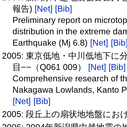
報告)
[Net]
[Bib]
Preliminary report on microt
distribution in the extreme d
Earthquake (Mj 6.8)
[Net]
[Bib
2005: 東京低地・中川低地下
目−−（Q061 009）
[Net]
[Bib]
Comprehensive research of th
Nakagawa Lowlands, Kanto Plai
[Net]
[Bib]
2005: 段丘上の扇状地地盤に