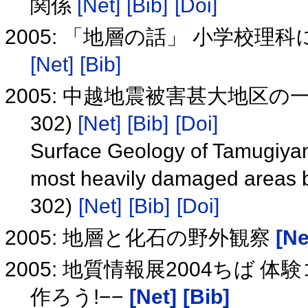
関係
[Net]
[Bib]
[Doi]
2005: 「地層の話」 小学校
[Net]
[Bib]
2005: 中越地震被害甚大地区
302)
[Net]
[Bib]
[Doi]
Surface Geology of Tamugiya
most heavily damaged areas b
302)
[Net]
[Bib]
[Doi]
2005: 地層と化石の野外観察
[Ne
2005: 地質情報展2004ちば
作ろう!−−
[Net]
[Bib]