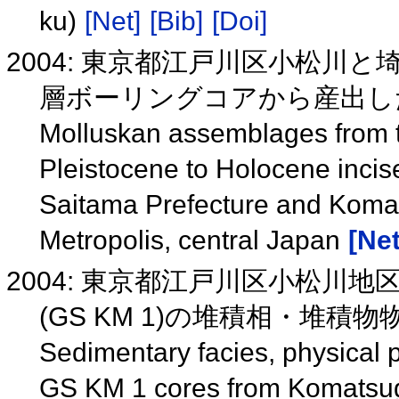
ku)
[Net]
[Bib]
[Doi]
2004: 東京都江戸川区小松川
層ボーリングコアから産出し
Molluskan assemblages from th
Pleistocene to Holocene incised
Saitama Prefecture and Kom
Metropolis, central Japan
[Net
2004: 東京都江戸川区小松川
(GS KM 1)の堆積相・堆
Sedimentary facies, physical 
GS KM 1 cores from Komatsuga