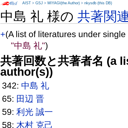
AIST
>
GSJ
>
MIYAGI(the Author)
>
nkysdb (this DB)
中島 礼 様の
共著関
+
(A list of literatures under single
"中島 礼"
)
共著回数と共著者名 (a list o
author(s))
342:
中島 礼
65:
田辺 晋
59:
利光 誠一
58:
木村 克己