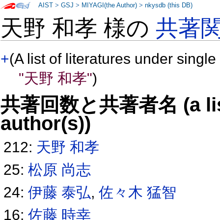
AIST
>
GSJ
>
MIYAGI(the Author)
>
nkysdb (this DB)
天野 和孝 様の
共著
+
(A list of literatures under single
"天野 和孝"
)
共著回数と共著者名 (a list o
author(s))
212:
天野 和孝
25:
松原 尚志
24:
伊藤 泰弘
,
佐々木 猛智
16:
佐藤 時幸