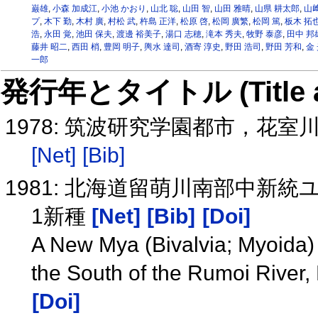
巌雄
,
小森 加成江
,
小池 かおり
,
山北 聡
,
山田 智
,
山田 雅晴
,
山県 耕太郎
,
山﨑
プ
,
木下 勤
,
木村 廣
,
村松 武
,
杵島 正洋
,
松原 啓
,
松岡 廣繁
,
松岡 篤
,
板木 拓
浩
,
永田 覚
,
池田 保夫
,
渡邊 裕美子
,
湯口 志穂
,
滝本 秀夫
,
牧野 泰彦
,
田中 邦
藤井 昭二
,
西田 梢
,
豊岡 明子
,
輿水 達司
,
酒寄 淳史
,
野田 浩司
,
野田 芳和
,
金
一郎
発行年とタイトル (Title and 
1978: 筑波研究学園都市，花
[Net]
[Bib]
1981: 北海道留萌川南部中新
1新種
[Net]
[Bib]
[Doi]
A New Mya (Bivalvia; Myoida)
the South of the Rumoi River
[Doi]