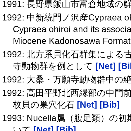
1991: 長野県飯山市富倉地域
1992: 中新統門ノ沢産Cypraea
Cypraea ohiroi and its associ
Miocene Kadonosawa Formati
1992: 北方系貝化石群集によ
寺動物群を例として
[Net]
[Bi
1992: 大桑・万願寺動物群中
1992: 高田平野北西縁部の中
枚貝の巣穴化石
[Net]
[Bib]
1993: Nucella属（腹足
いて
[Net]
[Bib]