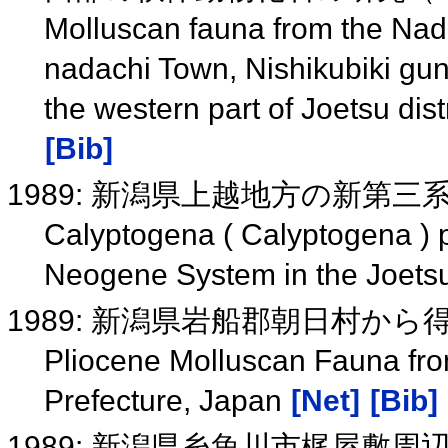
Molluscan fauna from the Nad
nadachi Town, Nishikubiki gun
the western part of Joetsu dist
[Bib]
1989: 新潟県上越地方の新第三系産Cal
Calyptogena ( Calyptogena ) pa
Neogene System in the Joetsu 
1989: 新潟県岩船郡朝日村か
Pliocene Molluscan Fauna fro
Prefecture, Japan
[Net]
[Bib]
1989: 新潟県糸魚川市梶屋敷