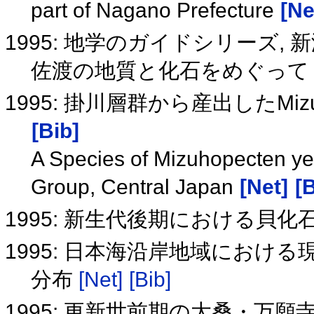
part of Nagano Prefecture
[Ne
1995: 地学のガイドシリーズ,
佐渡の地質と化石をめぐっ
1995: 掛川層群から産出したMizuh
[Bib]
A Species of Mizuhopecten y
Group, Central Japan
[Net]
[B
1995: 新生代後期における貝
1995: 日本海沿岸地域におけ
分布
[Net]
[Bib]
1995: 更新世前期の大桑・万