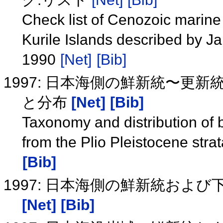
Check list of Cenozoic marine
Kurile Islands described by J
1990
[Net]
[Bib]
1997: 日本海側の鮮新統〜更新
と分布
[Net]
[Bib]
Taxonomy and distribution of 
from the Plio Pleistocene str
[Bib]
1997: 日本海側の鮮新統およ
[Net]
[Bib]