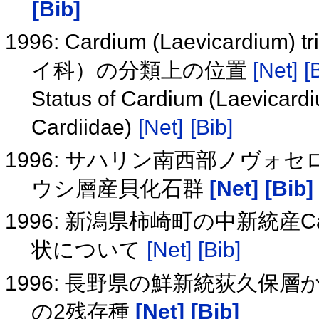
[Bib]
1996: Cardium (Laevicardiu
イ科）の分類上の位置
[Net]
[
Status of Cardium (Laevicardi
Cardiidae)
[Net]
[Bib]
1996: サハリン南西部ノヴ
ウシ層産貝化石群
[Net]
[Bib]
1996: 新潟県柿崎町の中新統産Caly
状について
[Net]
[Bib]
1996: 長野県の鮮新統荻久
の2残存種
[Net]
[Bib]