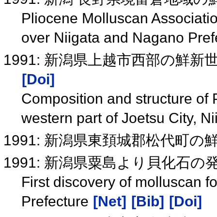
Pliocene Molluscan Associatio
over Niigata and Nagano Pref
1991: 新潟県上越市西部の鮮
[Doi]
Composition and structure of 
western part of Joetsu City, N
1991: 新潟県東頚城郡松代町
1991: 新潟県粟島より貝化石の
First discovery of molluscan f
Prefecture
[Net]
[Bib]
[Doi]