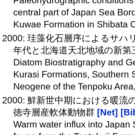
Paleohydrographic conditions 
central part of Japan Sea Bor
Kuwae Formation in Shibata Ci
2000: 珪藻化石層序によるサハリ
年代と北海道天北地域の新第
Diatom Biostratigraphy and G
Kurasi Formations, Southern S
Neogene of the Tenpoku Area
2000: 鮮新世中期における暖
徳寺層産軟体動物群
[Net]
[Bi
Warm water influx into Japan 