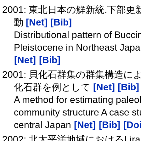
2001: 東北日本の鮮新統.下
動
[Net]
[Bib]
Distributional pattern of Bucc
Pleistocene in Northeast Jap
[Net]
[Bib]
2001: 貝化石群集の群集構造
化石群を例として
[Net]
[Bib]
A method for estimating pale
community structure A case s
central Japan
[Net]
[Bib]
[Doi
2002: 北太平洋地域におけるLi