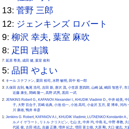
13:
菅野 三郎
12:
ジェンキンズ ロバート
9:
柳沢 幸夫
,
葉室 麻吹
8:
疋田 吉識
7:
延原 尊美
,
成田 健
,
葉室 俊和
5:
品田 やよい
4:
キール ステファン
,
栗田 裕司
,
水野 敏明
,
田中 裕一郎
3:
久保田 吉則
,
亀尾 浩司
,
吉田 新
,
唐沢 茂
,
小笠原 憲四郎
,
山崎 誠
,
嶋田 智恵子
,
市
近藤 康生
,
間嶋 隆一
,
高野 武男
,
黒田 一武
2:
JENKINS Robert G.
,
KAFANOV Alexander I.
,
KHUDIK Vladimir D.
,
中井 睦美
,
中
子
,
大野 百合子
,
宮嶋 佑典
,
小池 伯一
,
小池 高司
,
小金沢 五月
,
星 博幸
,
河内 
川 康雄
,
鴨井 幸彦
1:
Jenkins G. Robert
,
KAFANOV A.I.
,
KHUDIK Vladimir
,
LUTAENKO Konstantin A.
,
ルメイ ゲラート
,
リトル クリスピン
,
七山 太
,
中井 均
,
中島 礼
,
中野 孝教
,
久
代延 俊
,
古田 靖志
,
吉越 正勝
,
増井 紀之
,
増田 富士雄
,
大原 剛
,
大口 健志
,
大