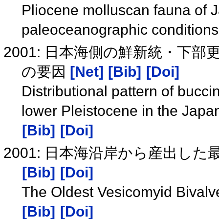
Pliocene molluscan fauna of 
paleoceanographic condition
2001: 日本海側の鮮新統・下
の要因
[Net]
[Bib]
[Doi]
Distributional pattern of bucc
lower Pleistocene in the Jap
[Bib]
[Doi]
2001: 日本海沿岸から産出
[Bib]
[Doi]
The Oldest Vesicomyid Bivalv
[Bib]
[Doi]