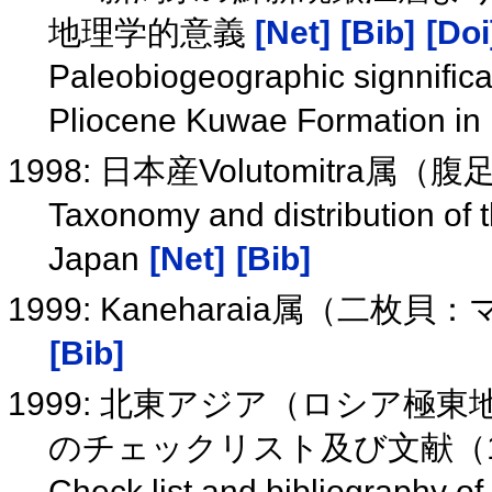
地理学的意義
[Net]
[Bib]
[Doi
Paleobiogeographic signnifican
Pliocene Kuwae Formation in 
1998: 日本産Volutomitr
Taxonomy and distribution of t
Japan
[Net]
[Bib]
1999: Kaneharaia属（
[Bib]
1999: 北東アジア（ロシア極
のチェックリスト及び文献（18
Check list and bibliography of