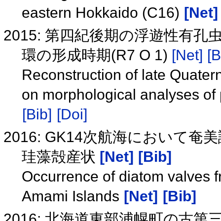
eastern Hokkaido (C16)
[Net]
2015: 第四紀後期の浮遊性有
環の形成時期(R7 O 1)
[Net]
[B
Reconstruction of late Quater
on morphological analyses of 
[Bib]
[Doi]
2016: GK14次航海におい
珪藻殻産状
[Net]
[Bib]
Occurrence of diatom valves f
Amami Islands
[Net]
[Bib]
2016: 北海道東部浦幌町の古