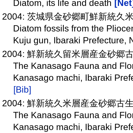
Diatom, its life and death
[Net
2004: 茨城県金砂郷町鮮新統
Diatom fossils from the Plio
Kuju gun, Ibaraki Prefecture,
2004: 鮮新統久留米層産金砂郷
The Kanasago Fauna and Flor
Kanasago machi, Ibaraki Pref
[Bib]
2004: 鮮新統久米層産金砂郷古
The Kanasago Fauna and Flor
Kanasago machi, Ibaraki Prefe