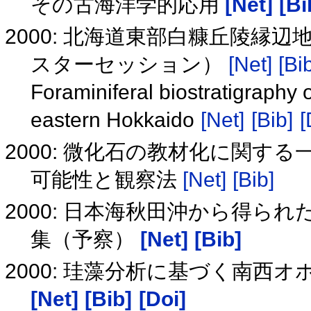
その古海洋学的応用
[Net]
[Bi
2000: 北海道東部白糠丘陵縁
スターセッション）
[Net]
[Bi
Foraminiferal biostratigraphy 
eastern Hokkaido
[Net]
[Bib]
[
2000: 微化石の教材化に関す
可能性と観察法
[Net]
[Bib]
2000: 日本海秋田沖から得られ
集（予察）
[Net]
[Bib]
2000: 珪藻分析に基づく南西
[Net]
[Bib]
[Doi]