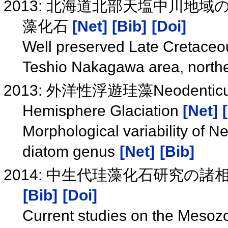
2013: 北海道北部天塩中川地
藻化石
[Net]
[Bib]
[Doi]
Well preserved Late Cretaceou
Teshio Nakagawa area, north
2013: 外洋性浮遊珪藻Neodenti
Hemisphere Glaciation
[Net]
Morphological variability of N
diatom genus
[Net]
[Bib]
2014: 中生代珪藻化石研究の
[Bib]
[Doi]
Current studies on the Mesozo