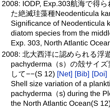
2008: IODP, Exp.303
た絶滅珪藻種Neodenticula ka
Significance of Neodenticula k
diatom species from the midd
Exp. 303, North Atlantic Oce
2008: 北大西洋に認められる浮遊性有
pachyderma（s）の殻サイズ変化
して−−(S 12)
[Net]
[Bib]
[Doi]
Shell size variation of a plan
pachyderma（s) during the Pl
the North Atlantic Ocean(S 12