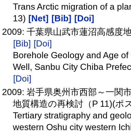
Trans Arctic migration of a p
13)
[Net]
[Bib]
[Doi]
2009: 千葉県山武市蓮沼高感
[Bib]
[Doi]
Borehole Geology and Age of
Well, Sanbu City Chiba Prefe
[Doi]
2009: 岩手県奥州市西部～一
地質構造の再検討（P 11)(
Tertiary stratigraphy and geolo
western Oshu city western Ichi