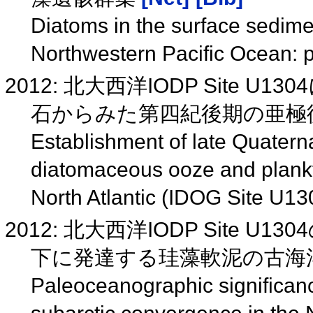
Diatoms in the surface sedim
Northwestern Pacific Ocean: p
2012: 北大西洋IODP Site
石からみた第四紀後期の亜極循環
Establishment of late Quatern
diatomaceous ooze and plankti
North Atlantic (IDOG Site U1
2012: 北大西洋IODP Site
下に発達する珪藻軟泥の古海洋学的
Paleoceanographic significan