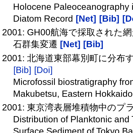
Holocene Paleoceanography in
Diatom Record
[Net]
[Bib]
[D
2001: GH00航海で採取された
石群集変遷
[Net]
[Bib]
2001: 北海道東部幕別町に分
[Bib]
[Doi]
Microfossil biostratigraphy f
Makubetsu, Eastern Hokkaid
2001: 東京湾表層堆積物中の
Distribution of Planktonic an
Surface Sediment of Tokyo B