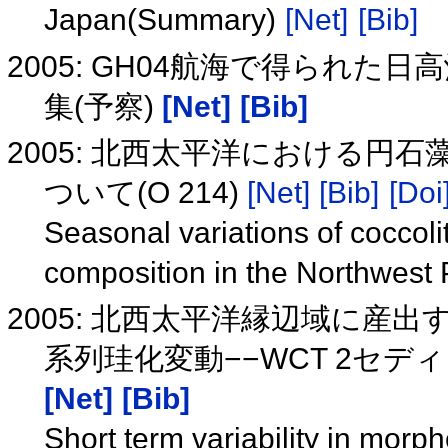
Japan(Summary)
[Net]
[Bib]
2005: GH04航海で得られ
集(予察)
[Net]
[Bib]
2005: 北西太平洋における
ついて(O 214)
[Net]
[Bib]
[Doi
Seasonal variations of coccol
composition in the Northwest
2005: 北西太平洋縁辺域に産出する浮
系列珪化変動−−WCT 2セ
[Net]
[Bib]
Short term variability in morp