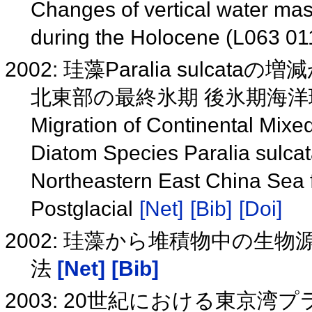
Changes of vertical water ma
during the Holocene (L063 01
2002: 珪藻Paralia sulc
北東部の最終氷期 後氷期海
Migration of Continental Mixe
Diatom Species Paralia sulca
Northeastern East China Sea f
Postglacial
[Net]
[Bib]
[Doi]
2002: 珪藻から堆積物中の
法
[Net]
[Bib]
2003: 20世紀における東京