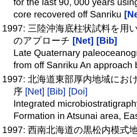
for the last 90, 000 years usin
core recovered off Sanriku
[Ne
1997: 三陸沖海底柱状試料を
のアプローチ
[Net]
[Bib]
Late Quaternary paleoceanog
from off Sanriku An approach 
1997: 北海道東部厚内地域に
序
[Net]
[Bib]
[Doi]
Integrated microbiostratigra
Formation in Atsunai area, E
1997: 西南北海道の黒松内模