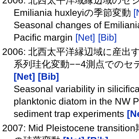
2006: 北西太平洋域縁辺域
Emiliania huxleyiの季節変動
[
Seasonal changes of Emiliania
Pacific margin
[Net]
[Bib]
2006: 北西太平洋縁辺域に産出する浮
系列珪化変動−−4測点でのセ
[Net]
[Bib]
Seasonal variability in silicif
planktonic diatom in the NW P
sediment trap experiments
[N
2007: Mid Pleistocene 