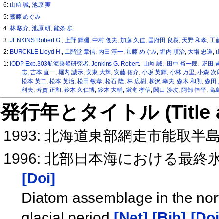
6:
山﨑 誠
,
池原 実
5:
齋藤 めぐみ
4:
林 駿介
,
池原 研
,
能条 歩
3:
JENKINS Robert G.
,
上野 輝彌
,
中村 俊夫
,
加藤 久佳
,
国府田 良樹
,
天野 和孝
,
工
2:
BURCKLE Lloyd H.
,
二階堂 章信
,
内田 淳一
,
加藤 めぐみ
,
堀内 順治
,
大場 忠道
,
1:
IODP Exp.303航海乗船研究者
,
Jenkins G. Robert
,
山﨑 誠
,
田中 裕一郎
,
疋田 
志
,
吉本 直一
,
堀内 誠示
,
安東 大輝
,
安藤 佑介
,
小坂 英輝
,
小林 万里
,
小森 次
松本 英二
,
松本 英治
,
松田 敏孝
,
松石 隆
,
林 広樹
,
柳沢 幸夫
,
森木 和則
,
森田
利夫
,
芳賀 正和
,
鈴木 久仁博
,
鈴木 大輔
,
鎌滝 孝信
,
関口 渉次
,
阿部 恒平
,
高島
発行年とタイトル (Title and 
1993: 北海道東部網走市能取
1996: 北部日本海における最
[Doi]
Diatom assemblage in the nort
glacial period
[Net]
[Bib]
[Doi