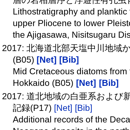
Lithostratigraphy and planktic 
upper Pliocene to lower Pleist
the Ajigasawa, Nisitsugaru Dis
2017: 北海道北部天塩中川地
(B05)
[Net]
[Bib]
Mid Cretaceous diatoms from 
Hokkaido (B05)
[Net]
[Bib]
2017: 道北地域の白亜系およ
記録(P17)
[Net]
[Bib]
Additional records of the De