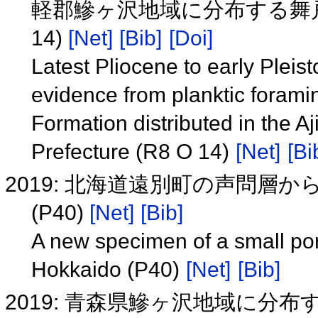
軽郡鰺ヶ沢地域に分布する舞戸
14)
[Net]
[Bib]
[Doi]
Latest Pliocene to early Pleis
evidence from planktic forami
Formation distributed in the A
Prefecture (R8 O 14)
[Net]
[Bi
2019: 北海道遠別町の声問層
(P40)
[Net]
[Bib]
A new specimen of a small por
Hokkaido (P40)
[Net]
[Bib]
2019: 青森県鰺ヶ沢地域に分