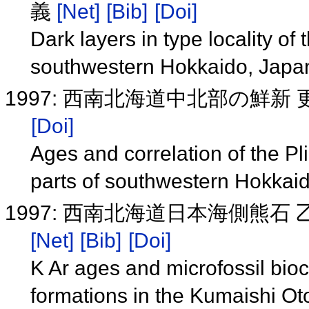
義
[Net]
[Bib]
[Doi]
Dark layers in type locality o
southwestern Hokkaido, Jap
1997: 西南北海道中北部の鮮
[Doi]
Ages and correlation of the Pli
parts of southwestern Hokkai
1997: 西南北海道日本海側熊
[Net]
[Bib]
[Doi]
K Ar ages and microfossil bio
formations in the Kumaishi Ot