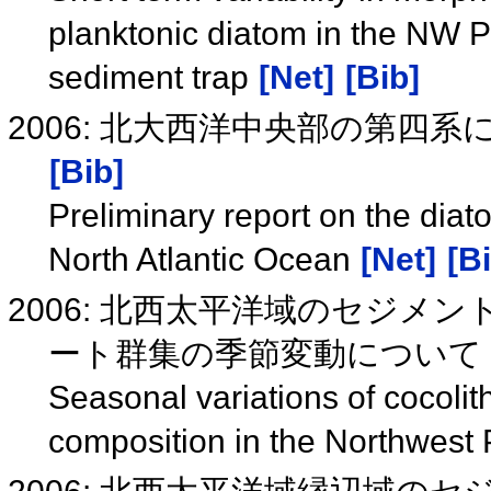
planktonic diatom in the NW P
sediment trap
[Net]
[Bib]
2006: 北大西洋中央部の第四
[Bib]
Preliminary report on the diat
North Atlantic Ocean
[Net]
[B
2006: 北西太平洋域のセジ
ート群集の季節変動について
Seasonal variations of cocoli
composition in the Northwest