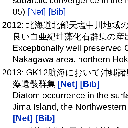
subarctic convergence in the 
05)
[Net]
[Bib]
2012: 北海道北部天塩中川地
良い白亜紀珪藻化石群集の産出(
Exceptionally well preserved 
Nakagawa area, northern Ho
2013: GK12航海において
藻遺骸群集
[Net]
[Bib]
Diatom occurrence in the sur
Jima Island, the Northwestern 
[Net]
[Bib]