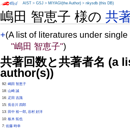
AIST
>
GSJ
>
MIYAGI(the Author)
>
nkysdb (this DB)
嶋田 智恵子 様の
共
+
(A list of literatures under single
"嶋田 智恵子"
)
共著回数と共著者名 (a list o
author(s))
92:
嶋田 智恵子
18:
山崎 誠
16:
疋田 吉識
15:
長谷川 四郎
13:
田中 裕一郎
,
谷村 好洋
10:
板木 拓也
7:
佐藤 時幸