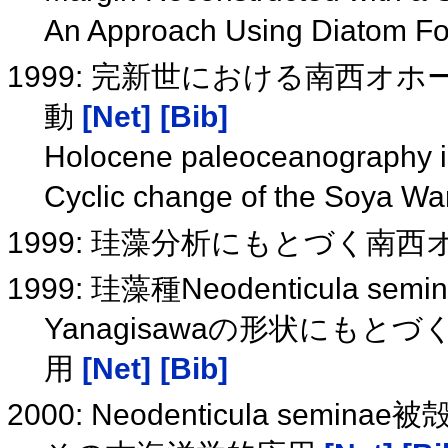
An Approach Using Diatom F
1999: 完新世における南西オ
動
[Net]
[Bib]
Holocene paleoceanography in
Cyclic change of the Soya W
1999: 珪藻分析にもとづく南
1999: 珪藻種Neodenticula semina
Yanagisawaの形状にも
用
[Net]
[Bib]
2000: Neodenticula s