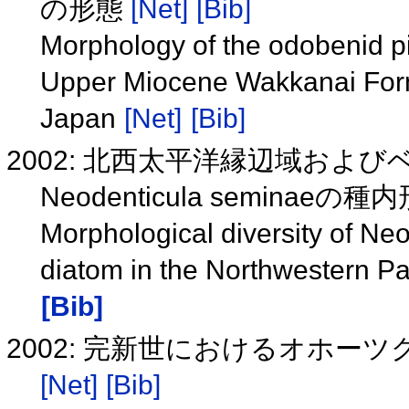
の形態
[Net]
[Bib]
Morphology of the odobenid p
Upper Miocene Wakkanai For
Japan
[Net]
[Bib]
2002: 北西太平洋縁辺域お
Neodenticula seminaeの
Morphological diversity of Ne
diatom in the Northwestern Pa
[Bib]
2002: 完新世におけるオホーツク
[Net]
[Bib]