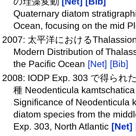
の珪藻変動
[Net]
[Bib]
Quaternary diatom stratigraphic
Ocean, focusing on the mid Pl
2007: 太平洋におけるThalass
Modern Distribution of Thalas
the Pacific Ocean
[Net]
[Bib]
2008: IODP Exp. 303
種 Neodenticula kamtschat
Significance of Neodenticula k
diatom species from the midd
Exp. 303, North Atlantic
[Net]