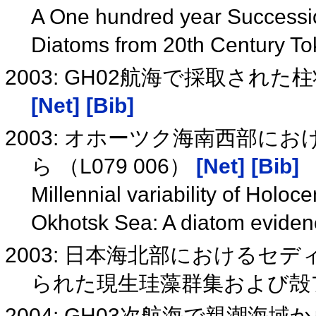
A One hundred year Successio
Diatoms from 20th Century T
2003: GH02航海で採取された
[Net]
[Bib]
2003: オホーツク海南西部に
ら （L079 006）
[Net]
[Bib]
Millennial variability of Holo
Okhotsk Sea: A diatom evide
2003: 日本海北部におけるセディ
られた現生珪藻群集および殻
2004: GH03次航海で親潮