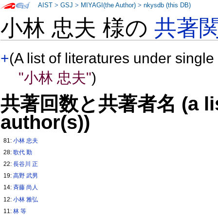
AIST
>
GSJ
>
MIYAGI(the Author)
>
nkysdb (this DB)
小林 忠夫 様の
共著
+
(A list of literatures under single
"小林 忠夫"
)
共著回数と共著者名 (a list o
author(s))
81:
小林 忠夫
28:
歌代 勤
22:
長谷川 正
19:
高野 武男
14:
斉藤 尚人
12:
小林 雅弘
11:
林 等