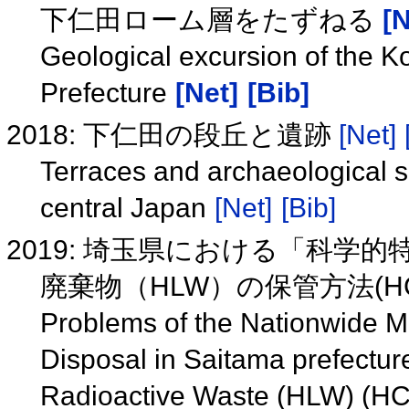
下仁田ローム層をたずねる
[N
Geological excursion of the
Prefecture
[Net]
[Bib]
2018: 下仁田の段丘と遺跡
[Net]
Terraces and archaeological s
central Japan
[Net]
[Bib]
2019: 埼玉県における「科
廃棄物（HLW）の保管方法(HCG
Problems of the Nationwide Ma
Disposal in Saitama prefectur
Radioactive Waste (HLW) (H