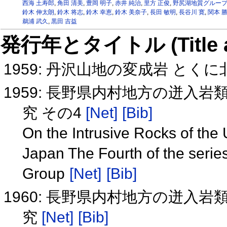
西海 土寿郎
,
角田 清美
,
豊岡 明子
,
赤井 純治
,
里方 正俊
,
野尻湖地質グルー
鈴木 伸太朗
,
鈴木 将志
,
鈴木 幸恵
,
鈴木 美奈子
,
長田 敏明
,
長谷川 寛
,
関本 
鵜浦 武久
,
黒田 吉益
発行年とタイトル (Title and 
1959: 丹沢山地の変成岩 と
1959: 長野県内村地方の迸入
究 その4
[Net]
[Bib]
On the Intrusive Rocks of the
Japan The Fourth of the serie
Group
[Net]
[Bib]
1960: 長野県内村地方の迸入
究
[Net]
[Bib]