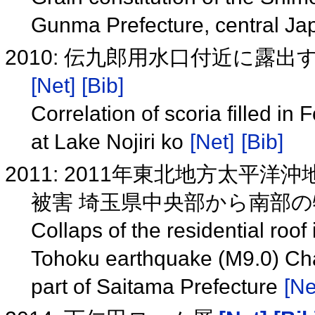
Gunma Prefecture, central J
2010: 伝九郎用水口付近に露
[Net]
[Bib]
Correlation of scoria filled in
at Lake Nojiri ko
[Net]
[Bib]
2011: 2011年東北地方太
被害 埼玉県中央部から南部
Collaps of the residential ro
Tohoku earthquake (M9.0) Char
part of Saitama Prefecture
[Ne