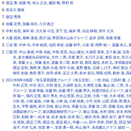
9:
渡辺 勇
,
稲葉 明
,
米山 正次
,
藤田 剛
,
野村 哲
8:
長谷川 康雄
7:
渡辺 秀男
6:
加藤 定男
,
加藤 禎夫
,
小川 政之
5:
中村 由克
,
保科 裕
,
古久保 斗志
,
宮下 忠
,
楡井 尊
,
水品 静雄
,
田中 久夫
4:
大森 昌衛
,
柴崎 達雄
,
西川 誠
,
野尻湖火山灰グループ
,
金井 克明
,
長橋 良隆
3:
三谷 豊
,
中井 均
,
中井 睦美
,
仙田 幸造
,
佐藤 和平
,
小泉 潔
,
岡野 裕一
,
斎藤 尚人
,
2:
三梨 昂
,
中山 俊雄
,
中島 光紘
,
中島 哲宏
,
丸山 健治
,
久保田 喜裕
,
五十嵐 誠
,
五島
夫
,
多古層産化石研究会
,
大竹 二男
,
天童 寛子
,
太刀川 正吾
,
奥田 述夫
,
宮川 
章
,
斉藤 かよ
,
斉藤 達夫
,
斎藤 良二郎
,
新井 節
,
新田 義信
,
木村 広
,
本宿陥没
渡辺 吉和
,
満岡 孝
,
熊井 久雄
,
田中 久雄
,
真野 勝友
,
石綿 しげ子
,
神沢 憲治
,
角田 史雄
,
角田 寛子
,
赤羽 貞幸
,
足立 久男
,
鈴木 尉元
,
間島 信男
,
駒井 潔
,
高
1:
2011年M9.0地震・埼玉震害調査グループ（埼玉支部）
,
一色 洋祐
,
三田村 優
,
上
中村 正芳
,
中沢 克己
,
中田 貴文
,
久保野 忠次
,
久津間 文隆
,
亀山 裕
,
二男
,
亘 
グループ
,
佐瀬 和義
,
佐藤 勲
,
佐藤 博子
,
佐藤 秀夫
,
信濃川段丘グループ
,
倉又
井 陽一
,
堀内 正貫
,
堀川 秀夫
,
外山 哲英
,
外山 正樹
,
大島 一精
,
大木 靖衛
,
大
小松 恵
,
小林 巌雄
,
小林 徹
,
小林 滋
,
小林 裕典
,
小竹 信幸
,
山田 武雄
,
岡 重文
定夫
,
平野 義明
,
府川 宗雄
,
影山 邦夫
,
斉藤 弘治
,
斉藤 良二郎
,
斎藤 岳由
,
新井
潟重鉱物グループ
,
新潟重鉱物研究グループ
,
春山 宣義
,
木村 澄枝
,
末永 和
正和
,
松崎 庚一
,
松木 保
,
松本 俊幸
,
松本 昭二
,
柳沢 尚幸
,
柳沢 桂子
,
森平 利
水 恵助
,
渡辺 三男
,
渡辺 信
,
渡辺 昭人
,
牛腸 ハル
,
田中 邦幸
,
田村 貢
,
田辺 智
貞子
,
竹本 弘幸
,
笠原 勇一
,
笠原 勇一郎
,
米山 順子
,
糸高郷土クラブ
,
細谷 一