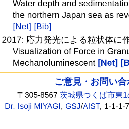
Water depth and sedimentation 
the northern Japan sea as re
[Net]
[Bib]
2017: 応力発光による粒状体
Visualization of Force in Gran
Mechanoluminescent
[Net]
[B
ご意見・お問い合わせ /
〒305-8567
茨城県つくば市東1
Dr. Isoji MIYAGI
,
GSJ
/
AIST
, 1-1-1-