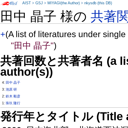
AIST
>
GSJ
>
MIYAGI(the Author)
>
nkysdb (this DB)
田中 晶子 様の
共著
+
(A list of literatures under single
"田中 晶子"
)
共著回数と共著者名 (a list o
author(s))
4:
田中 晶子
3:
池原 研
2:
鈴木 毅彦
1:
珠玖 隆行
発行年とタイトル (Title and 