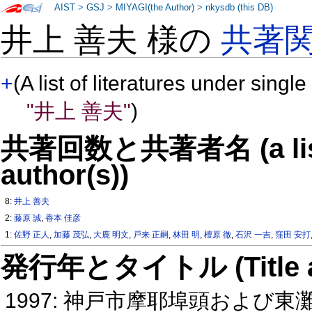
AIST
>
GSJ
>
MIYAGI(the Author)
>
nkysdb (this DB)
井上 善夫 様の
共著
+
(A list of literatures under single
"井上 善夫"
)
共著回数と共著者名 (a list o
author(s))
8:
井上 善夫
2:
藤原 誠
,
香本 佳彦
1:
佐野 正人
,
加藤 茂弘
,
大鹿 明文
,
戸来 正嗣
,
林田 明
,
檀原 徹
,
石沢 一吉
,
窪田 安打
発行年とタイトル (Title and 
1997: 神戸市摩耶埠頭および