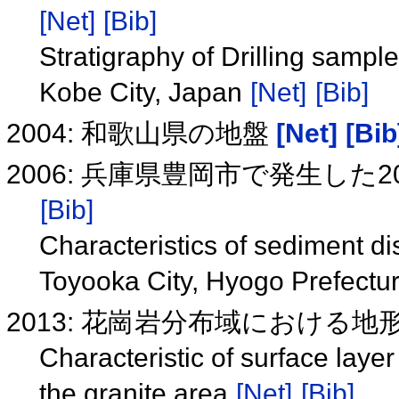
[Net]
[Bib]
Stratigraphy of Drilling samp
Kobe City, Japan
[Net]
[Bib]
2004: 和歌山県の地盤
[Net]
[Bib
2006: 兵庫県豊岡市で発生した
[Bib]
Characteristics of sediment d
Toyooka City, Hyogo Prefectu
2013: 花崗岩分布域における
Characteristic of surface layer
the granite area
[Net]
[Bib]