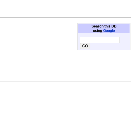
Search this DB
using
Google