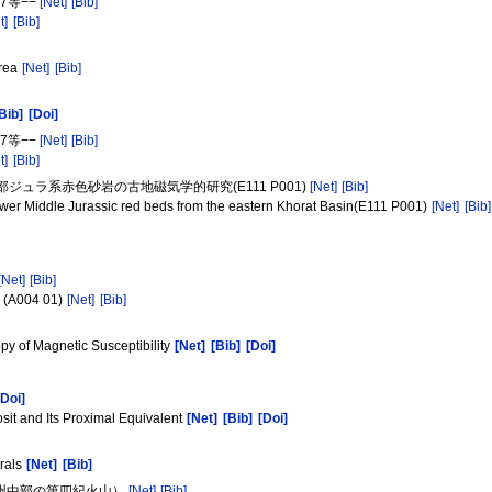
7等−−
[Net]
[Bib]
t]
[Bib]
Area
[Net]
[Bib]
Bib]
[Doi]
7等−−
[Net]
[Bib]
t]
[Bib]
ュラ系赤色砂岩の古地磁気学的研究(E111 P001)
[Net]
[Bib]
ower Middle Jurassic red beds from the eastern Khorat Basin(E111 P001)
[Net]
[Bib]
[Net]
[Bib]
m (A004 01)
[Net]
[Bib]
opy of Magnetic Susceptibility
[Net]
[Bib]
[Doi]
[Doi]
it and Its Proximal Equivalent
[Net]
[Bib]
[Doi]
erals
[Net]
[Bib]
九州中部の第四紀火山）
[Net]
[Bib]