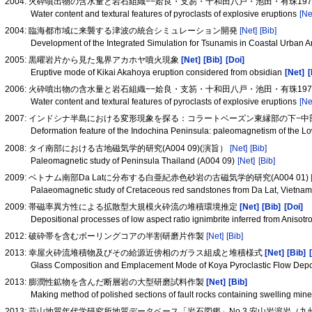
2004: 火砕噴出物の含水量と岩石組織−−姶良・支笏・十和田八戸・池田・有珠197
Water content and textural features of pyroclasts of explosive eruptions
[Ne
2004: 臨海都市域に来襲する津波の統合シミュレーション開発
[Net]
[Bib]
Development of the Integrated Simulation for Tsunamis in Coastal Urban 
2005: 黒曜岩片から見た鬼界アカホヤ噴火現象
[Net]
[Bib]
[Doi]
Eruptive mode of Kikai Akahoya eruption considered from obsidian
[Net]
[
2006: 火砕噴出物の含水量と岩石組織−−姶良・支笏・十和田八戸・池田・有珠197
Water content and textural features of pyroclasts of explosive eruptions
[Ne
2007: インドシナ半島における変形現象を探る：コラートベーズン東縁部の下−中部ジ
Deformation feature of the Indochina Peninsula: paleomagnetism of the L
2008: タイ南部における古地磁気学的研究(A004 09)(演旨）
[Net]
[Bib]
Paleomagnetic study of Peninsula Thailand (A004 09)
[Net]
[Bib]
2009: ベトナム南部Da Latに分布する白亜紀赤色砂岩の古磁気学的研究(A004 01)
Palaeomagnetic study of Cretaceous red sandstones from Da Lat, Vietna
2009: 帯磁率異方性による拡散型大規模火砕流の堆積環境推定
[Net]
[Bib]
[Doi]
Depositional processes of low aspect ratio ignimbrite inferred from Anisotr
2012: 破砕帯を含むボーリングコアの半割研磨片作製
[Net]
[Bib]
2013: 幸屋火砕流堆積物及びその給源近傍相のガラス組成と堆積様式
[Net]
[Bib]
Glass Composition and Emplacement Mode of Koya Pyroclastic Flow Depos
2013: 膨潤性鉱物を含んだ断層岩の大型研磨試料作製
[Net]
[Bib]
Making method of polished sections of fault rocks containing swelling min
2013: 蒜山地質年代学研究所地質データベース「岩石図鑑」No.3 安山岩溶岩（