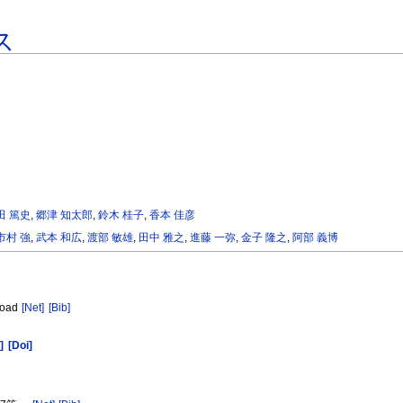
ス
田 篤史
,
郷津 知太郎
,
鈴木 桂子
,
香本 佳彦
市村 強
,
武本 和広
,
渡部 敏雄
,
田中 雅之
,
進藤 一弥
,
金子 隆之
,
阿部 義博
Road
[Net]
[Bib]
]
[Doi]