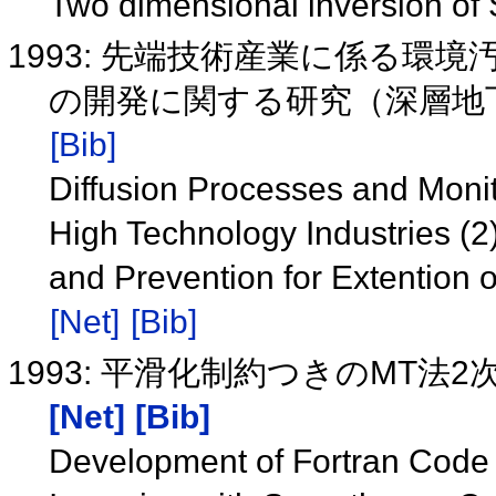
Two dimensional inversion o
1993: 先端技術産業に係る環
の開発に関する研究（深層地
[Bib]
Diffusion Processes and Monit
High Technology Industries (2) 
and Prevention for Extention
[Net]
[Bib]
1993: 平滑化制約つきのMT
[Net]
[Bib]
Development of Fortran Code 