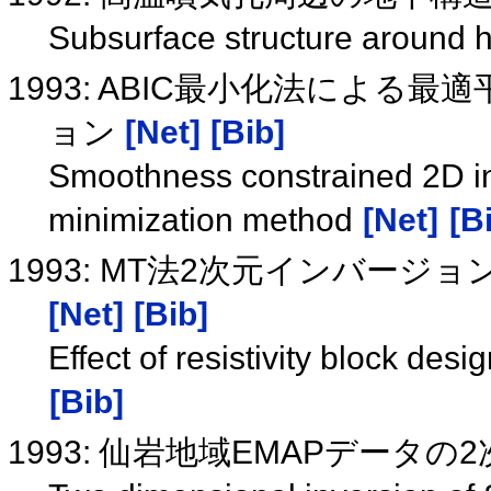
Subsurface structure around 
1993: ABIC最小化法による
ョン
[Net]
[Bib]
Smoothness constrained 2D inv
minimization method
[Net]
[B
1993: MT法2次元インバー
[Net]
[Bib]
Effect of resistivity block des
[Bib]
1993: 仙岩地域EMAPデータの