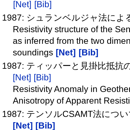
[Net]
[Bib]
1987: シュランベルジャ法に
Resistivity structure of the S
as inferred from the two dimen
soundings
[Net]
[Bib]
1987: ティッパーと見掛比
[Net]
[Bib]
Resistivity Anomaly in Geothe
Anisotropy of Apparent Resisti
1987: テンソルCSAMT法に
[Net]
[Bib]