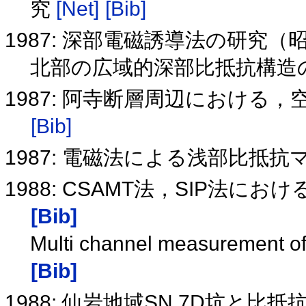
究
[Net]
[Bib]
1987: 深部電磁誘導法の研究（昭
北部の広域的深部比抵抗構造
1987: 阿寺断層周辺における，
[Bib]
1987: 電磁法による浅部比抵
1988: CSAMT法，SIP法
[Bib]
Multi channel measurement o
[Bib]
1988: 仙岩地域SN 7D坑と比