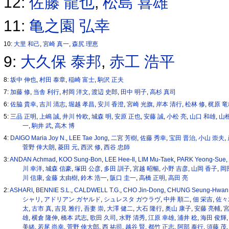
12:
佐藤 龍也
,
松島 喜雄
11:
亀之園 弘幸
10:
大里 和己
,
宮崎 真一
,
森尻 理恵
9:
大久保 泰邦
,
赤工 浩平
8:
坂中 伸也
,
村田 泰章
,
稲崎 富士
,
駒沢 正夫
7:
加藤 修
,
当舎 利行
,
村岡 洋文
,
渡辺 史郎
,
田中 明子
,
高杉 真司
6:
佐脇 貴幸
,
吉川 清志
,
堀越 孝昌
,
安川 香澄
,
宮崎 光旗
,
岸本 清行
,
松林 修
,
梶原 
5:
三品 正明
,
上嶋 誠
,
井川 怜欧
,
城森 明
,
安原 正也
,
安藤 誠
,
小松 亮
,
山口 和雄
,
山
一
,
駒井 武
,
高木 博
4:
DAIGO Maria Joy N.
,
LEE Tae Jong
,
二宮 芳樹
,
佐藤 秀幸
,
宝田 晋治
,
小山 崇夫
,
菅野 倖大朗
,
菱田 元
,
西沢 修
,
西谷 忠師
3:
ANDAN Achmad
,
KOO Sung-Bon
,
LEE Hee-Il
,
LIM Mu-Taek
,
PARK Yeong-Sue
川 幸洋
,
城森 信豪
,
塚田 公彦
,
多田 訓子
,
宮越 昭暢
,
小野 吉彦
,
山岡 香子
,
岡
川 信康
,
金藤 太由樹
,
鈴木 浩一
,
阪口 圭一
,
高橋 正明
,
高田 亮
2:
ASHARI
,
BENNIE S.L.
,
CALDWELL T.G.
,
CHO Jin-Dong
,
CHUNG Seung-Hwan
シャリ
,
アドリアン ガヤルド
,
シュレスタ ガウラヴ
,
中井 順二
,
佃 栄吉
,
佐々
太
,
古市 真
,
吉見 雅行
,
吾妻 崇
,
大澤 健二
,
大石 隆行
,
奥山 康子
,
安藤 亮輔
,
宮
雄
,
横倉 隆伸
,
橋本 武志
,
歌田 久司
,
水野 清秀
,
江原 幸雄
,
浦井 稔
,
海田 俊輝
美緒
,
若尾 尚幸
,
菅野 倖大郎
,
西 祐司
,
越谷 賢
,
都竹 正志
,
阿部 泰行
,
須藤 茂