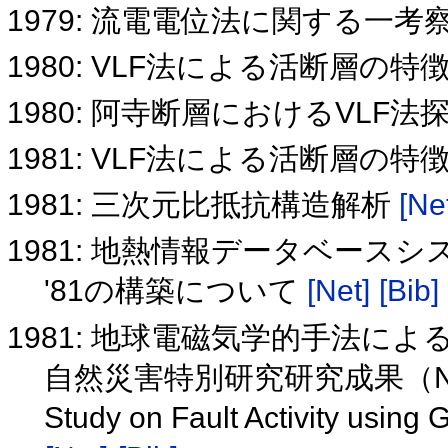
1979: 流電電位法に関する一考
1980: VLF法による活断層の
1980: 阿寺断層におけるVLF法
1981: VLF法による活断層の
1981: 三次元比抵抗構造解析
[Ne
1981: 地熱情報データベースシステ
'81の構築について
[Net]
[Bib]
1981: 地球電磁気学的手法に
自然災害特別研究研究成果（No. 
Study on Fault Activity usin