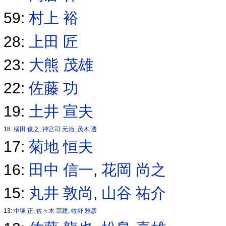
59:
村上 裕
28:
上田 匠
23:
大熊 茂雄
22:
佐藤 功
19:
土井 宣夫
18:
横田 俊之
,
神宮司 元治
,
茂木 透
17:
菊地 恒夫
16:
田中 信一
,
花岡 尚之
15:
丸井 敦尚
,
山谷 祐介
13:
中塚 正
,
佐々木 宗建
,
牧野 雅彦