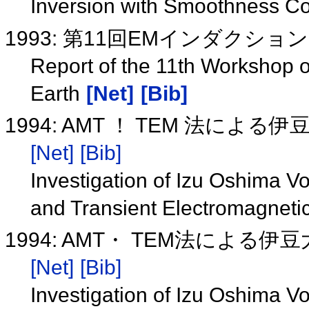
Inversion with Smoothness Co
1993: 第11回EMインダク
Report of the 11th Workshop o
Earth
[Net]
[Bib]
1994: AMT ！ TEM 法に
[Net]
[Bib]
Investigation of Izu Oshima V
and Transient Electromagneti
1994: AMT・ TEM法によ
[Net]
[Bib]
Investigation of Izu Oshima V