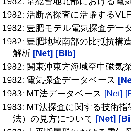
1982: 常総台地北部における電
1982: 活断層探査に活躍するVL
1982: 豊肥モデル電気探査デ
1982: 豊肥地域南部の比抵抗
解析
[Net]
[Bib]
1982: 関東沖東方海域空中磁
1982: 電気探査データベース
[Ne
1983: MT法データベース
[Net]
[
1983: MT法探査に関する技
法）の見方について
[Net]
[Bi