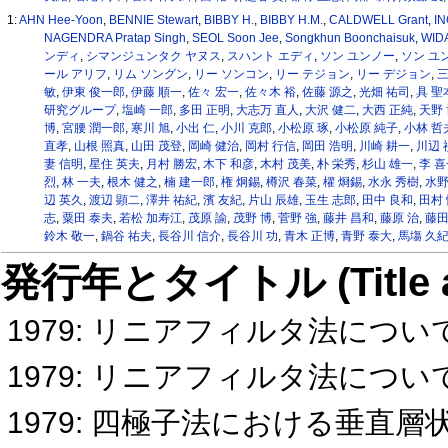
1:
AHN Hee-Yoon
,
BENNIE Stewart
,
BIBBY H.
,
BIBBY H.M.
,
CALDWELL Grant
,
I
NAGENDRA Pratap Singh
,
SEOL Soon Jee
,
Songkhun Boonchaisuk
,
WIDA
ンディ
,
シマンジュンタク ヤヌス
,
スハント エディ
,
ソン ユンノー
,
ソン ユ
ール アリフ
,
リム ソングン
,
リー ソンコン
,
リー テジョン
,
リー デジョン
,
三
敏
,
伊東 俊一郎
,
伊藤 順一
,
佐々 宏一
,
佐々木 裕
,
佐藤 源之
,
光畑 祐司
,
具 聖
研究グループ
,
塩崎 一郎
,
多田 正明
,
大志万 直人
,
大沢 健二
,
大西 正純
,
天野 
博
,
宮腰 潤一郎
,
寒川 旭
,
小出 仁
,
小川 克郎
,
小松原 琢
,
小松原 純子
,
小林 哲
直孝
,
山根 照真
,
山田 茂登
,
岡崎 健治
,
岡村 行信
,
岡田 浩明
,
川崎 耕一
,
川辺 
妻 信明
,
星住 英夫
,
月村 勝宏
,
木下 和彦
,
木村 茂美
,
朴 栄秀
,
杉山 雄一
,
李 喜
烈
,
林 一夫
,
根木 健之
,
楠 建一郎
,
権 炯錫
,
樽沢 春菜
,
櫂 烱錫
,
水永 秀樹
,
水野
辺 英久
,
渡辺 顕二
,
澤井 祐紀
,
濱 友紀
,
片山 辰雄
,
玉生 志郎
,
田中 良和
,
田村 
志
,
粟田 泰夫
,
若松 加寿江
,
茂原 諭
,
茂野 博
,
菅野 強
,
藤井 昌和
,
藤原 治
,
藤田
鈴木 敬一
,
鍋谷 祐夫
,
長谷川 信介
,
長谷川 功
,
青木 正博
,
青野 泰大
,
馬塲 久
発行年とタイトル (Title and 
1979: リニアフィルタ法について
1979: リニアフィルタ法について
1979: 四極子法における垂直