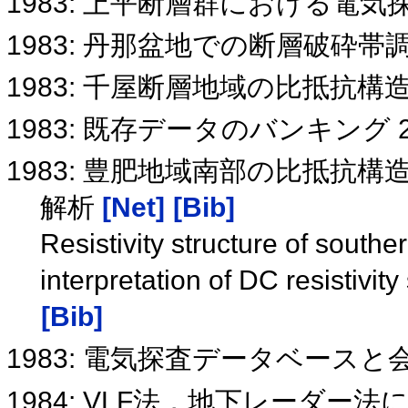
1983: 上平断層群における電気
1983: 丹那盆地での断層破砕
1983: 千屋断層地域の比抵抗構
1983: 既存データのバンキング 
1983: 豊肥地域南部の比抵抗
解析
[Net]
[Bib]
Resistivity structure of south
interpretation of DC resistivit
[Bib]
1983: 電気探査データベースと
1984: VLF法，地下レーダ