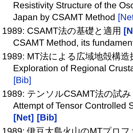
Resistivity Structure of the 
Japan by CSAMT Method
[Net
1989: CSAMT法の基礎と適用
[N
CSAMT Method, its fundament
1989: MT法による広域地殻構
Exploration of Regional Crusta
[Bib]
1989: テンソルCSAMT法の試
Attempt of Tensor Controlled 
[Net]
[Bib]
1989: 伊豆大島火山のMTプロ