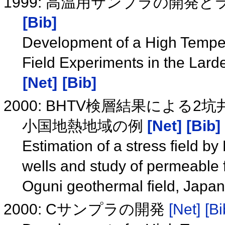
1999: 高温用サンプラの開発と
[Bib]
Development of a High Temper
Field Experiments in the Larde
[Net]
[Bib]
2000: BHTV検層結果によ
小国地熱地域の例
[Net]
[Bib]
Estimation of a stress field b
wells and study of permeable f
Oguni geothermal field, Japa
2000: Cサンプラの開発
[Net]
[Bi