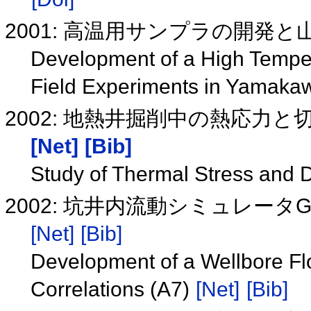
2001: 高温用サンプラの開発と
Development of a High Temper
Field Experiments in Yamaka
2002: 地熱井掘削中の熱応力
[Net]
[Bib]
Study of Thermal Stress and Dri
2002: 坑井内流動シミュレータGFL
[Net]
[Bib]
Development of a Wellbore F
Correlations (A7)
[Net]
[Bib]