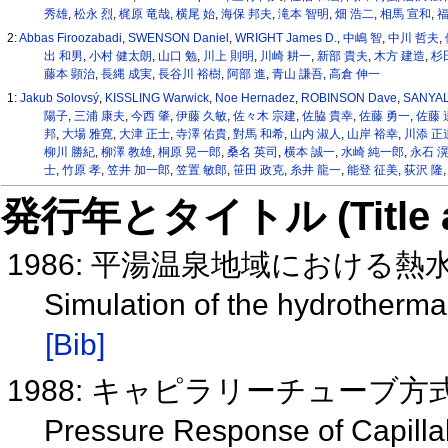
秀雄
,
松永 烈
,
梶原 竜哉
,
横尾 始
,
海保 邦夫
,
滝本 智明
,
畑 浩二
,
相馬 宣和
,
福
2:
Abbas Firoozabadi
,
SWENSON Daniel
,
WRIGHT James D.
,
中嶋 智
,
中川 哲夫
,
出 和男
,
小村 健太朗
,
山口 勉
,
川上 則明
,
川崎 耕一
,
新部 貴夫
,
木方 建造
,
杉
藤本 顕治
,
長縄 成実
,
長谷川 裕樹
,
阿部 進
,
青山 謙吾
,
高倉 伸一
1:
Jakub Solovsý
,
KISSLING Warwick
,
Noe Hernadez
,
ROBINSON Dave
,
SANYAL
陽子
,
三浦 康夫
,
今西 肇
,
伊藤 久敏
,
佐々木 宗建
,
佐脇 貴幸
,
佐藤 勇一
,
佐藤 
邦
,
大場 雅寛
,
大津 正士
,
寺澤 佑貴
,
對馬 和希
,
山内 淑人
,
山岸 裕幸
,
川添 正
柳川 勝紀
,
柳澤 教雄
,
桐原 晃一郎
,
桑名 英司
,
横本 誠一
,
水崎 純一郎
,
永石 
士
,
竹原 孝
,
笠井 加一郎
,
笠置 敏郎
,
笹田 政克
,
糸井 龍一
,
能登 征美
,
荻沢 隆
発行年とタイトル (Title and 
1986: 平湯温泉地域における
Simulation of the hydrotherma
[Bib]
1988: キャピラリーチューブ
Pressure Response of Capilla