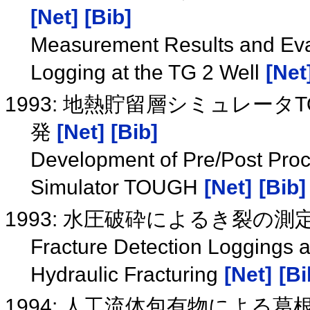
[Net]
[Bib]
Measurement Results and Eva
Logging at the TG 2 Well
[Net
1993: 地熱貯留層シミュレー
発
[Net]
[Bib]
Development of Pre/Post Proc
Simulator TOUGH
[Net]
[Bib]
1993: 水圧破砕によるき裂の
Fracture Detection Loggings 
Hydraulic Fracturing
[Net]
[Bi
1994: 人工流体包有物による