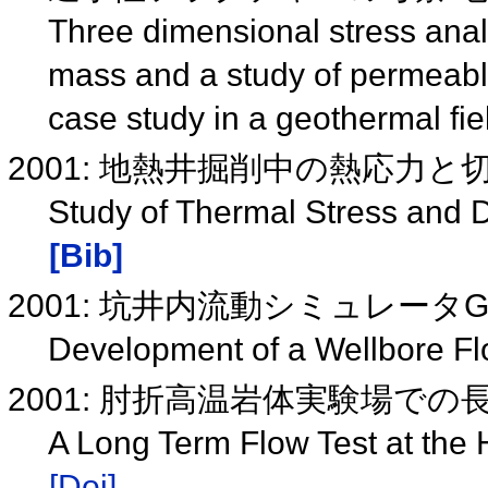
Three dimensional stress analys
mass and a study of permeable
case study in a geothermal fi
2001: 地熱井掘削中の熱応力と
Study of Thermal Stress and Dr
[Bib]
2001: 坑井内流動シミュレータG
Development of a Wellbore 
2001: 肘折高温岩体実験場で
A Long Term Flow Test at the H
[Doi]