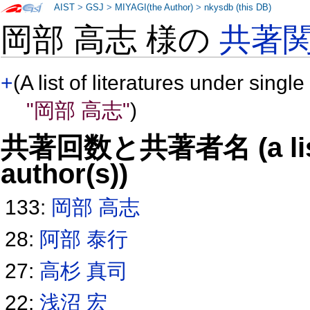
AIST
>
GSJ
>
MIYAGI(the Author)
>
nkysdb (this DB)
岡部 高志 様の
共著
+
(A list of literatures under single
"岡部 高志"
)
共著回数と共著者名 (a list o
author(s))
133:
岡部 高志
28:
阿部 泰行
27:
高杉 真司
22:
浅沼 宏