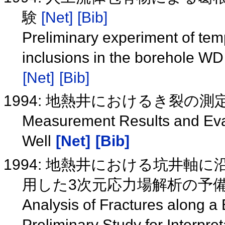
験
[Net]
[Bib]
Preliminary experiment of temp
inclusions in the borehole WD
[Net]
[Bib]
1994: 地熱井におけるき裂の
Measurement Results and Eval
Well
[Net]
[Bib]
1994: 地熱井における坑井軸
用した3次元応力場解析の予
Analysis of Fractures along a
Preliminary Study for Interpre