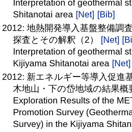
Interpretation of geothermal s
Shitanotai area
[Net]
[Bib]
2012: 地熱開発導入基盤整備
探査とその解釈（2）
[Net]
[B
Interpretation of geothermal s
Kijiyama Shitanotai area
[Net]
2012: 新エネルギー等導入促
木地山・下の岱地域の結果概
Exploration Results of the M
Promotion Survey (Geothermal
Survey) in the Kijiyama Shita