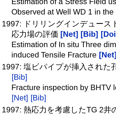
Estimation of a Stress Field u
Observed at Well WD 1 in th
1997: ドリリングインデュー
応力場の評価
[Net]
[Bib]
[Doi
Estimation of In situ Three dim
induced Tensile Fracture
[Net
1997: 塩ビパイプが挿入され
[Bib]
Fracture inspection by BHTV l
[Net]
[Bib]
1997: 熱応力を考慮したTG