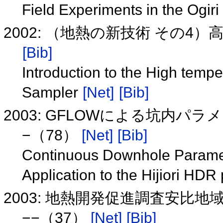
Field Experiments in the Ogir
2002: （地熱の新技術 その
[Bib]
Introduction to the High temp
Sampler
[Net]
[Bib]
2003: GFLOWによる坑内パ
−（78）
[Net]
[Bib]
Continuous Downhole Parame
Application to the Hijiori HDR 
2003: 地熱開発促進調査安比
−−（37）
[Net]
[Bib]