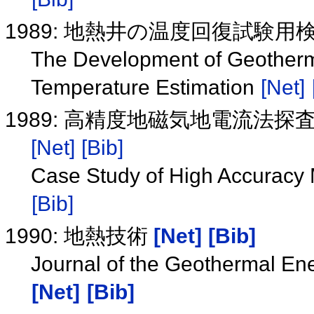
1989: 地熱井の温度回復試験
The Development of Geotherm
Temperature Estimation
[Net]
1989: 高精度地磁気地電流法
[Net]
[Bib]
Case Study of High Accuracy 
[Bib]
1990: 地熱技術
[Net]
[Bib]
Journal of the Geothermal En
[Net]
[Bib]