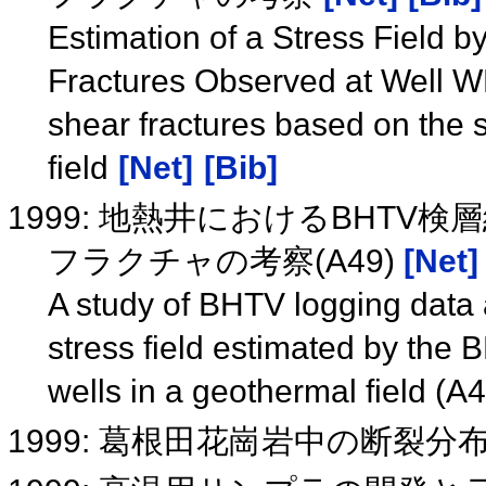
Estimation of a Stress Field b
Fractures Observed at Well WD 
shear fractures based on the 
field
[Net]
[Bib]
1999: 地熱井におけるBHT
フラクチャの考察(A49)
[Net]
A study of BHTV logging data
stress field estimated by the
wells in a geothermal field (A
1999: 葛根田花崗岩中の断裂