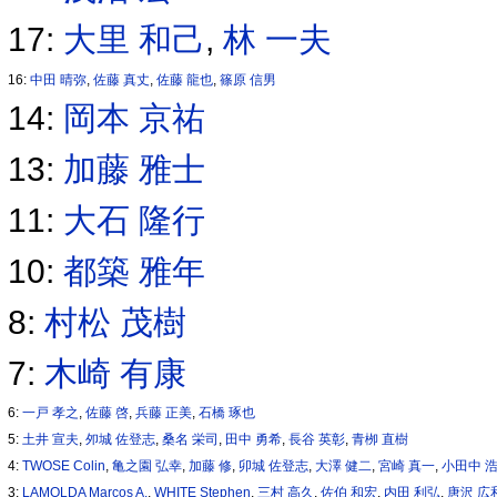
17:
大里 和己
,
林 一夫
16:
中田 晴弥
,
佐藤 真丈
,
佐藤 龍也
,
篠原 信男
14:
岡本 京祐
13:
加藤 雅士
11:
大石 隆行
10:
都築 雅年
8:
村松 茂樹
7:
木崎 有康
6:
一戸 孝之
,
佐藤 啓
,
兵藤 正美
,
石橋 琢也
5:
土井 宣夫
,
夘城 佐登志
,
桑名 栄司
,
田中 勇希
,
長谷 英彰
,
青栁 直樹
4:
TWOSE Colin
,
亀之園 弘幸
,
加藤 修
,
卯城 佐登志
,
大澤 健二
,
宮崎 真一
,
小田中 
3:
LAMOLDA Marcos A.
,
WHITE Stephen
,
三村 高久
,
佐伯 和宏
,
内田 利弘
,
唐沢 広