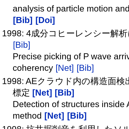
analysis of particle motion an
[Bib]
[Doi]
1998: 4成分コヒーレンシー
[Bib]
Precise picking of P wave arr
coherency
[Net]
[Bib]
1998: AEクラウド内の構造
標定
[Net]
[Bib]
Detection of structures inside
method
[Net]
[Bib]