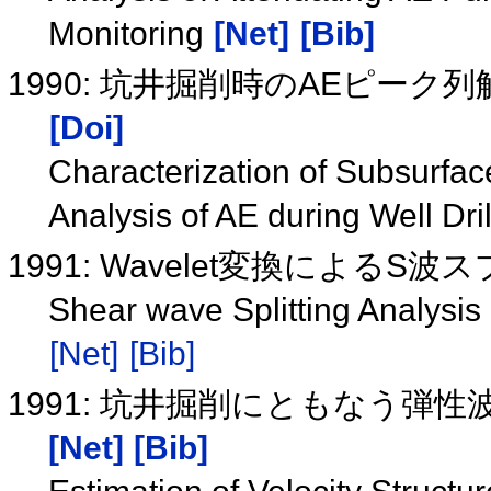
Monitoring
[Net]
[Bib]
1990: 坑井掘削時のAEピー
[Doi]
Characterization of Subsurfa
Analysis of AE during Well Dri
1991: Wavelet変換による
Shear wave Splitting Analysis
[Net]
[Bib]
1991: 坑井掘削にともなう弾
[Net]
[Bib]