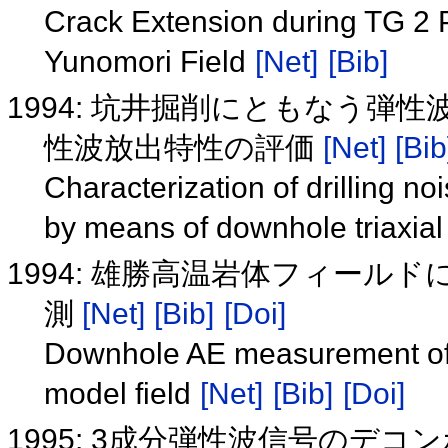
Crack Extension during TG 2 P
Yunomori Field
[Net]
[Bib]
1994: 坑井掘削にともなう弾
性波放出特性の評価
[Net]
[Bib
Characterization of drilling n
by means of downhole triaxi
1994: 雄勝高温岩体フィール
測
[Net]
[Bib]
[Doi]
Downhole AE measurement of 
model field
[Net]
[Bib]
[Doi]
1995: 3成分弾性波信号のデ