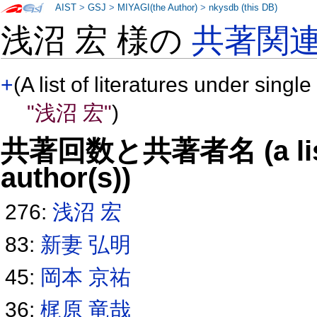
AIST
>
GSJ
>
MIYAGI(the Author)
>
nkysdb (this DB)
浅沼 宏 様の
共著関
+
(A list of literatures under single
"浅沼 宏"
)
共著回数と共著者名 (a list o
author(s))
276:
浅沼 宏
83:
新妻 弘明
45:
岡本 京祐
36:
梶原 竜哉