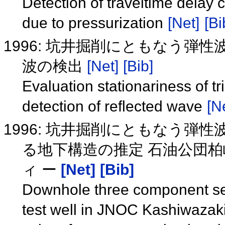
Detection of traveltime delay ca
due to pressurization
[Net]
[Bi
1996: 坑井掘削にともなう弾
波の検出
[Net]
[Bib]
Evaluation stationariness of tr
detection of reflected wave
[N
1996: 坑井掘削にともなう弾
る地下構造の推定 石油公団
ィ ー
[Net]
[Bib]
Downhole three component sei
test well in JNOC Kashiwazaki