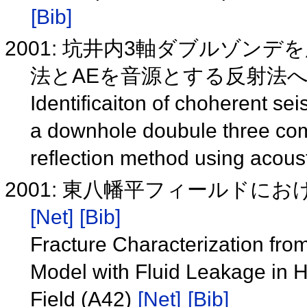
[Bib]
2001: 坑井内3軸ダブルゾン
法とAEを音源とする反射法
Identificaiton of choherent s
a downhole doubule three com
reflection method using acous
2001: 東八幡平フィールドにお
[Net]
[Bib]
Fracture Characterization fro
Model with Fluid Leakage in 
Field (A42)
[Net]
[Bib]