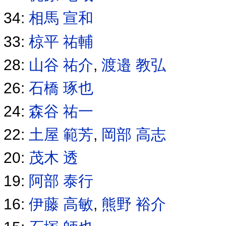
34:
相馬 宣和
33:
椋平 祐輔
28:
山谷 祐介
,
渡邉 教弘
26:
石橋 琢也
24:
森谷 祐一
22:
土屋 範芳
,
岡部 高志
20:
茂木 透
19:
阿部 泰行
16:
伊藤 高敏
,
熊野 裕介