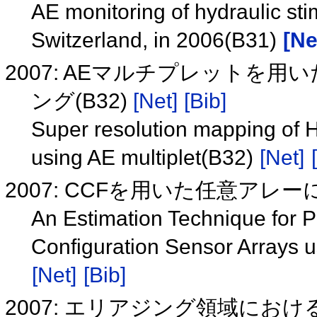
AE monitoring of hydraulic sti
Switzerland, in 2006(B31)
[Ne
2007: AEマルチプレットを
ング(B32)
[Net]
[Bib]
Super resolution mapping of H
using AE multiplet(B32)
[Net]
2007: CCFを用いた任意ア
An Estimation Technique for P
Configuration Sensor Arrays 
[Net]
[Bib]
2007: エリアジング領域にお