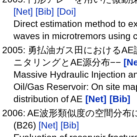
[Net]
[Bib]
[Doi]
Direct estimation method to ex
waves in microtremors using c
2005: 勇払油ガス田における
ニタリングとAE源分布−−
[Ne
Massive Hydraulic Injection a
Oil/Gas Reservoir: On site ma
distribution of AE
[Net]
[Bib]
2006: AE波形類似度の空間
(B26)
[Net]
[Bib]