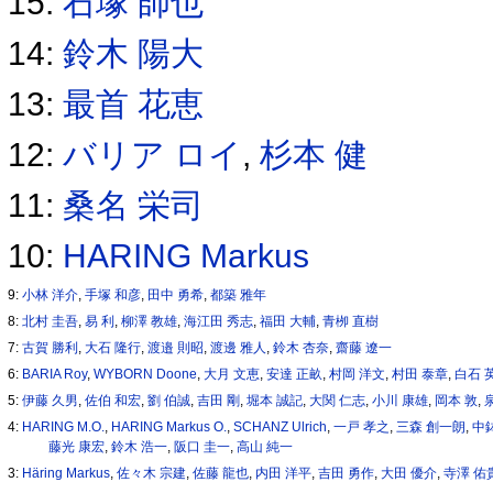
15:
石塚 師也
14:
鈴木 陽大
13:
最首 花恵
12:
バリア ロイ
,
杉本 健
11:
桑名 栄司
10:
HARING Markus
9:
小林 洋介
,
手塚 和彦
,
田中 勇希
,
都築 雅年
8:
北村 圭吾
,
易 利
,
柳澤 教雄
,
海江田 秀志
,
福田 大輔
,
青栁 直樹
7:
古賀 勝利
,
大石 隆行
,
渡邉 則昭
,
渡邊 雅人
,
鈴木 杏奈
,
齋藤 遼一
6:
BARIA Roy
,
WYBORN Doone
,
大月 文恵
,
安達 正畝
,
村岡 洋文
,
村田 泰章
,
白石 
5:
伊藤 久男
,
佐伯 和宏
,
劉 伯誠
,
吉田 剛
,
堀本 誠記
,
大関 仁志
,
小川 康雄
,
岡本 敦
,
4:
HARING M.O.
,
HARING Markus O.
,
SCHANZ Ulrich
,
一戸 孝之
,
三森 創一朗
,
中
藤光 康宏
,
鈴木 浩一
,
阪口 圭一
,
高山 純一
3:
Häring Markus
,
佐々木 宗建
,
佐藤 龍也
,
内田 洋平
,
吉田 勇作
,
大田 優介
,
寺澤 佑