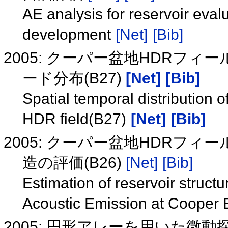
AE analysis for reservoir eval
development
[Net]
[Bib]
2005: クーパー盆地HDRフ
ード分布(B27)
[Net]
[Bib]
Spatial temporal distribution
HDR field(B27)
[Net]
[Bib]
2005: クーパー盆地HDRフ
造の評価(B26)
[Net]
[Bib]
Estimation of reservoir structu
Acoustic Emission at Cooper 
2005: 円形アレーを用いた微