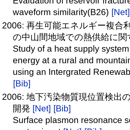
Evaluation of reservoir fractur
waveform similarity(B26)
[Net]
2006: 再生可能エネルギー
の中山間地域での熱供給に関す
Study of a heat supply syst
energy at a rural and mountai
using an Intergrated Renewa
[Bib]
2006: 地下汚染物質現位置
開発
[Net]
[Bib]
Surface plasmon resonance sens