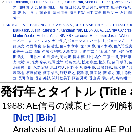
2:
Dian Darisma
,
FEHLER Michael C.
,
JONES Rob
,
Markus O. Haring
,
WYBORN 
之
,
加原 和明
,
加藤 修
,
和田 一成
,
堀田 瑛人
,
増田 純也
,
宇津木 充
,
寺岡 拓也
本 智
,
歌川 学
,
江刺 正喜
,
清田 由美
,
瀬戸 政宏
,
田中 克郎
,
町島 祐一
,
石井 義
伸一
1:
ARUGUETA J.
,
BAILONG Liu
,
CAMPOS S.
,
DEICHMANN Nicholas
,
DINSKE Ca
Bjarkason
,
Justin Rubinstein
,
Kangnan Yan
,
LESNIAK A.
,
LESNIAK Andrze
Martin Ziegler
,
Meihua Yang
,
RIVIERE Jacques
,
Rubinstein Justin
,
Wyborn
ー ペーニャ
,
シュレスタ ガウラブ
,
ジョーンズ ロバート H.
,
ジョーンズ ロ
龍 康文
,
今西 和俊
,
伊藤 哲也
,
佐々木 孝幸
,
佐々木 惇
,
佐々木 裕
,
佐久間 澄
由美子
,
坂口 清敏
,
夘城 佐登志
,
大澤 英気
,
大野 哲二
,
宇郷 翼
,
宇野 正起
,
宮原
田 武史
,
山田 悦久
,
山田 貴大
,
岡太 宏
,
岡本 淳
,
川村 祐介
,
工藤 一博
,
平野 享
恵
,
杉森 真
,
松井 裕哉
,
松岡 達郎
,
松島 悠人
,
松永 康生
,
松永 烈
,
柴田 槙子
,
柴
水崎 純一郎
,
永野 宏冶
,
池田 啓之
,
河野 高博
,
浅井 樹
,
浅沼 幹弘
,
清水 優子
,
塚 琢也
,
石塚 師也
,
篠原 信男
,
舘野 正之
,
花澤 淳
,
菅原 聡
,
菱 靖之
,
藤井 勇樹
豊
,
長田 和義
,
長谷 英彰
,
関川 絵美子
,
阿曽 秀明
,
香山 晃
,
駒井 武
,
高嶋 昭一
発行年とタイトル (Title and 
1988: AE信号の減衰ピーク
[Net]
[Bib]
Analysis of Attenuating AE Pul