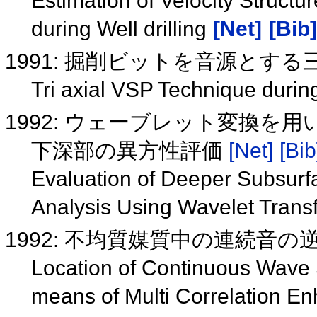
Estimation of Velocity Struct
during Well drilling
[Net]
[Bib]
1991: 掘削ビットを音源とする
Tri axial VSP Technique during
1992: ウェーブレット変換を
下深部の異方性評価
[Net]
[Bib
Evaluation of Deeper Subsurfa
Analysis Using Wavelet Tran
1992: 不均質媒質中の連続音
Location of Continuous Wave
means of Multi Correlation 