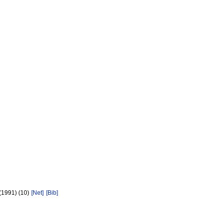
 (1991) (10)
[Net]
[Bib]