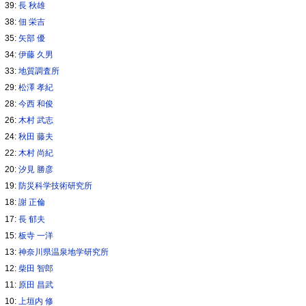
39:
長 秋雄
38:
佃 栄吉
35:
矢部 優
34:
伊藤 久男
33:
地質調査所
29:
松澤 孝紀
28:
今西 和俊
26:
木村 武志
24:
秋田 藤夫
22:
木村 尚紀
20:
汐見 勝彦
19:
防災科学技術研究所
18:
謝 正倫
17:
長 郁夫
15:
板寺 一洋
13:
神奈川県温泉地学研究所
12:
柴田 智郎
11:
原田 昌武
10:
上垣内 修