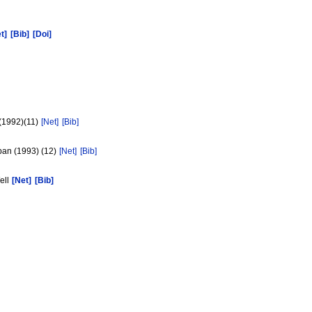
t]
[Bib]
[Doi]
 (1992)(11)
[Net]
[Bib]
pan (1993) (12)
[Net]
[Bib]
ell
[Net]
[Bib]