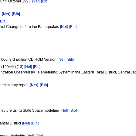
 until October 1995
[Net]
[Bib]
e
[Net]
[Bib]
[Bib]
Level Change before the Earthquakes
[Net]
[Bib]
0, 000, 3rd Edition CD ROM Version
[Net]
[Bib]
94年) (13)
[Net]
[Bib]
ration Observed by Telemetering System in the Eastern Tokai District, Central Ja
preliminary report
[Net]
[Bib]
refecture using State Space modeling
[Net]
[Bib]
nsai District
[Net]
[Bib]