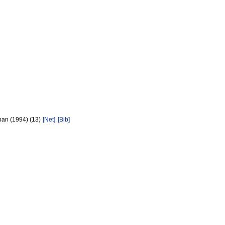
pan (1994) (13)
[Net]
[Bib]