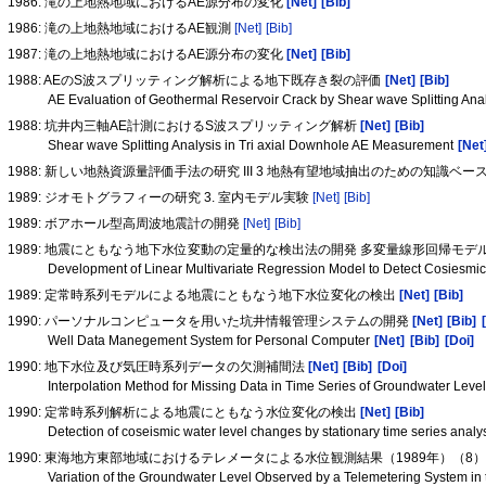
1986: 滝の上地熱地域におけるAE源分布の変化
[Net]
[Bib]
1986: 滝の上地熱地域におけるAE観測
[Net]
[Bib]
1987: 滝の上地熱地域におけるAE源分布の変化
[Net]
[Bib]
1988: AEのS波スプリッティング解析による地下既存き裂の評価
[Net]
[Bib]
AE Evaluation of Geothermal Reservoir Crack by Shear wave Splitting Ana
1988: 坑井内三軸AE計測におけるS波スプリッティング解析
[Net]
[Bib]
Shear wave Splitting Analysis in Tri axial Downhole AE Measurement
[Net
1988: 新しい地熱資源量評価手法の研究 III 3 地熱有望地域抽出のための知識
1989: ジオモトグラフィーの研究 3. 室内モデル実験
[Net]
[Bib]
1989: ボアホール型高周波地震計の開発
[Net]
[Bib]
1989: 地震にともなう地下水位変動の定量的な検出法の開発 多変量線形回帰モ
Development of Linear Multivariate Regression Model to Detect Cosiesm
1989: 定常時系列モデルによる地震にともなう地下水位変化の検出
[Net]
[Bib]
1990: パーソナルコンピュータを用いた坑井情報管理システムの開発
[Net]
[Bib]
Well Data Manegement System for Personal Computer
[Net]
[Bib]
[Doi]
1990: 地下水位及び気圧時系列データの欠測補間法
[Net]
[Bib]
[Doi]
Interpolation Method for Missing Data in Time Series of Groundwater Lev
1990: 定常時系列解析による地震にともなう水位変化の検出
[Net]
[Bib]
Detection of coseismic water level changes by stationary time series analy
1990: 東海地方東部地域におけるテレメータによる水位観測結果（1989年）（8
Variation of the Groundwater Level Observed by a Telemetering System in t