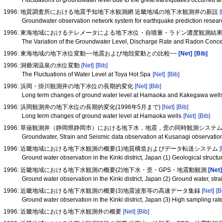
Fluctuations of groundwater level due to the great earthquakes occurred
1996: 地質調査所における地震予知地下水観測網 近畿地域の地下水観測井の新設
Groundwater observation network system for earthquake prediction research
1996: 東海地域におけるテレメータによる地下水位・自噴量・ラドン濃度観測結果(19
The Variation of the Groundwater Level, Discharge Rate and Radon Concent
1996: 東海地域の地下水位変動−−地震および地殻変動との比較−−
[Net]
[Bib]
1996: 洞爺湖温泉の水位変動
[Net]
[Bib]
The Fluctuations of Water Level at Toya Hot Spa
[Net]
[Bib]
1996: 浜岡・掛川観測井の地下水位の長期的変化
[Net]
[Bib]
Long term changes of ground water level at Hamaoka and Kakegawa well
1996: 浜岡観測井の地下水位の長期的変化(1996年5月まで)
[Net]
[Bib]
Long term changes of ground water level at Hamaoka wells
[Net]
[Bib]
1996: 草薙観測井（静岡県静岡市）における地下水，地震，歪の同時観測システ
Groundwater, Strain and Seismic data observation at Kusanagi observatio
1996: 近畿地域における地下水観測の概要(1)地質構造およびデータ転送システム
Ground water observation in the Kinki district, Japan (1) Geological struc
1996: 近畿地域における地下水観測の概要(2)地下水・歪・GPS・地震動観測
[Net
Ground water observation in the Kinki district, Japan (2) Ground water, st
1996: 近畿地域における地下水観測の概要(3)地震波形等の高速データ集録
[Net]
[B
Ground water observation in the Kinki district, Japan (3) High sampling ra
1996: 近畿地域における地下水観測井の概要
[Net]
[Bib]