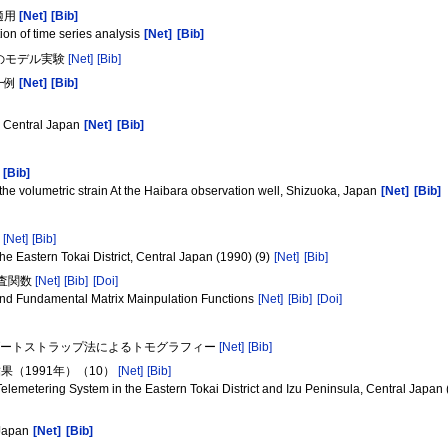
適用
[Net]
[Bib]
on of time series analysis
[Net]
[Bib]
衰のモデル実験
[Net]
[Bib]
一例
[Net]
[Bib]
, Central Japan
[Net]
[Bib]
[Bib]
he volumetric strain At the Haibara observation well, Shizuoka, Japan
[Net]
[Bib]
）
[Net]
[Bib]
e Eastern Tokai District, Central Japan (1990) (9)
[Net]
[Bib]
捜査関数
[Net]
[Bib]
[Doi]
and Fundamental Matrix Mainpulation Functions
[Net]
[Bib]
[Doi]
1 ブートストラップ法によるトモグラフィー
[Net]
[Bib]
（1991年）（10）
[Net]
[Bib]
lemetering System in the Eastern Tokai District and Izu Peninsula, Central Japan
 Japan
[Net]
[Bib]