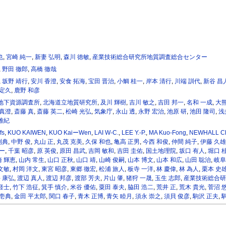
也
,
宮崎 純一
,
新妻 弘明
,
森川 徳敏
,
産業技術総合研究所地質調査総合センター
,
野田 徹郎
,
高橋 徹哉
,
坂野 靖行
,
安川 香澄
,
安食 拓海
,
宝田 晋治
,
小鯛 桂一
,
岸本 清行
,
川端 訓代
,
新谷 昌
 定久
,
鹿野 和彦
地下資源調査所
,
北海道立地質研究所
,
及川 輝樹
,
吉川 敏之
,
吉田 邦一
,
名和 一成
,
大熊
 真澄
,
斎藤 真
,
斎藤 英二
,
松崎 光弘
,
気象庁
,
永山 透
,
永野 宏治
,
池原 研
,
池田 隆司
,
浅
雅紀
fs
,
KUO KAIWEN
,
KUO KaiーWen
,
LAI W-C.
,
LEE Y.-P.
,
MA Kuo-Fong
,
NEWHALL Ch
利典
,
中野 俊
,
丸山 正
,
丸茂 克美
,
久保 和也
,
亀高 正男
,
今⻄ 和俊
,
仲間 純子
,
伊藤 久雄
ー
,
千葉 昭彦
,
原 英俊
,
原⽥ 昌武
,
吉岡 敏和
,
吉田 圭佑
,
国土地理院
,
坂口 有人
,
堀口 
 輝恵
,
山内 常生
,
山口 正秋
,
山口 靖
,
山崎 俊嗣
,
山本 博文
,
山本 和広
,
山田 聡治
,
岐阜
文敏
,
村岡 洋文
,
東宮 昭彦
,
東郷 徹宏
,
松浦 旅人
,
板寺 ⼀洋
,
林 慶偉
,
林 為人
,
栗本 史
 康弘
,
渡辺 真人
,
渡辺 邦彦
,
渡部 芳夫
,
片山 肇
,
猪狩 一晟
,
玉生 志郎
,
産業技術総合研
経士
,
竹下 浩征
,
箕手 慎介
,
米谷 優佑
,
粟田 泰夫
,
脇田 浩二
,
荒井 正
,
荒木 貴光
,
菅沼 
 壱典
,
金田 平太郎
,
関口 春子
,
青木 正博
,
青矢 睦月
,
須永 崇之
,
須貝 俊彦
,
駒沢 正夫
,