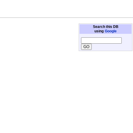
Search this DB
using
Google