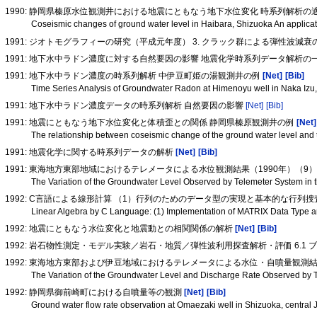
1990: 静岡県榛原水位観測井における地震にともなう地下水位変化 時系列解析の
Coseismic changes of ground water level in Haibara, Shizuoka An applicati
1991: ジオトモグラフィーの研究（平成元年度） 3. クラック群による弾性波減
1991: 地下水中ラドン濃度に対する自然要因の影響 地震化学時系列データ解析の
1991: 地下水中ラドン濃度の時系列解析 中伊豆町姫の湯観測井の例
[Net]
[Bib]
Time Series Analysis of Groundwater Radon at Himenoyu well in Naka Izu
1991: 地下水中ラドン濃度データの時系列解析 自然要因の影響
[Net]
[Bib]
1991: 地震にともなう地下水位変化と体積歪との関係 静岡県榛原観測井の例
[Net]
The relationship between coseismic change of the ground water level and t
1991: 地震化学に関する時系列データの解析
[Net]
[Bib]
1991: 東海地方東部地域におけるテレメータによる水位観測結果（1990年）（9
The Variation of the Groundwater Level Observed by Telemeter System in th
1992: C言語による線形計算 （1）行列のためのデータ型の実現と基本的な行列
Linear Algebra by C Language: (1) Implementation of MATRIX Data Type 
1992: 地震にともなう水位変化と地震動との相関関係の解析
[Net]
[Bib]
1992: 岩石物性測定・モデル実験／岩石・地質／弾性波利用探査解析・評価 6.
1992: 東海地方東部および伊豆地域におけるテレメータによる水位・自噴量観測結果
The Variation of the Groundwater Level and Discharge Rate Observed by Te
1992: 静岡県御前崎町における自噴量等の観測
[Net]
[Bib]
Ground water flow rate observation at Omaezaki well in Shizuoka, central