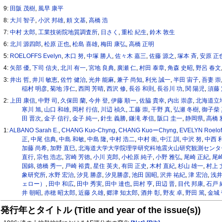
9:
田阪 茂樹
,
風早 康平
8:
大川 智子
,
小沢 邦雄
,
頼 文基
,
高橋 浩
7:
中村 太郎
,
工業技術院地質調査所
,
日さく
,
重松 紀生
,
鈴木 敦生
6:
北川 源四郎
,
松原 正也
,
松島 喜雄
,
梅田 康弘
,
高橋 正明
5:
ROELOFFS Evelyn
,
⽊⼝ 努
,
中塚 勝人
,
佐々木 嘉三
,
佐藤 源之
,
塚本 斉
,
安原 正
4:
⽮部 優
,
下司 信夫
,
北川 有⼀
,
宮地 良典
,
廣瀬 仁
,
村田 泰章
,
角森 史昭
,
野呂 春文
3:
井出 哲
,
井川 敏恵
,
佐竹 健治
,
光井 能麻
,
兼子 尚知
,
利光 誠一
,
半田 宙子
,
吾妻 崇
稲村 明彦
,
菊地 淳仁
,
西岡 芳晴
,
西沢 修
,
長谷 和則
,
長谷川 功
,
関 陽児
,
須藤
2:
上田 康信
,
中野 司
,
久保田 蘭
,
今井 登
,
伊藤 順一
,
佐脇 貴幸
,
内出 崇彦
,
北海道立
寒川 旭
,
山口 和雄
,
岡村 行信
,
川辺 禎久
,
工藤 崇
,
干野 真
,
弘瀬 冬樹
,
御子柴
田 晋次
,
金子 信行
,
金子 純一
,
針生 義勝
,
鎌滝 孝信
,
阪口 圭一
,
静岡県
,
高橋 
1:
ALBANO Sarah E.
,
CHANG Kuo-Chyng
,
CHANG KuoーChyng
,
EVELYN Roelof
正
,
中尾 信典
,
中島 和敏
,
中島 隆
,
中村 浩二
,
中村 衛
,
中江 訓
,
中沢 努
,
中西 
加藤 尚希
,
加野 直巳
,
北海道大学大学院理学研究科地震火山研究観測センタ
直行
,
宗包 浩志
,
宮崎 芳徳
,
小川 克郎
,
小松原 純子
,
小野 雅弘
,
尾崎 正紀
,
尾崎
国錦
,
徳橋 秀一
,
戸崎 裕貴
,
星住 英夫
,
有田 正史
,
木村 直紀
,
杉山 雄一
,
村上 
象研究所
,
水野 宏治
,
汐⾒ 勝彦
,
汐見勝彦
,
池田 国昭
,
沢井 祐紀
,
津 宏治
,
浅井
ェロー）
,
田中 和広
,
田中 秀実
,
田中 達也
,
田村 亨
,
田辺 晋
,
目代 邦康
,
石戸 
井 朝昭
,
赤穂 昭太郎
,
近藤 久雄
,
郷津 知太郎
,
酒井 彰
,
野友 卓
,
野田 篤
,
金城
発行年とタイトル (Title and year of the issue(s))