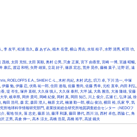
人
,
李 友平
,
松浦 浩久
,
森 あずみ
,
植木 岳雪
,
横山 秀吉
,
水垣 桂子
,
水野 清秀
,
町田 功
,
 茂雄
,
太田 充恒
,
太田 英順
,
奥村 公男
,
宍倉 正展
,
宮下 由香里
,
宮崎 一博
,
宮越 昭暢
,
井 康広
,
渡辺 和明
,
矢野 雄策
,
立花 好子
,
篠原 宏志
,
荒井 晃作
,
藤橋 葉子
,
辻野 匠
,
遠
ris
,
ROELOFFS E.A.
,
SHIEH C.-L.
,
⽊村 尚紀
,
⽊村 武志
,
㓛刀 卓
,
下川 浩一
,
中塚
,
伊藤 勉
,
伊藤 忍
,
伏島 祐一郎
,
住田 達哉
,
佐藤 整尚
,
佐藤 秀幸
,
元松 直幸
,
内田 利弘
,
桂香
,
堤 岑生
,
塚井 直樹
,
大久保 慎人
,
大久保 泰邦
,
大坪 誠
,
大島 雅浩
,
大湊 隆雄
,
安藤
大学
,
岐阜県
,
岡井 貴司
,
岡崎 紀俊
,
岡村 真
,
岡田 知己
,
川上 俊介
,
広瀬 仁
,
弘津 誠
,
徐
雄
,
梅田 浩司
,
森 宏
,
森田 澄人
,
楠原 文武
,
楠瀬 勤一郎
,
横山 俊治
,
横田 裕
,
氏家 亨
,
気
究所地球科学情報研究部門
,
産業技術総合研究所地質調査総合センター（NEDOフ
悠介
,
菊地 恒夫
,
落 忠史
,
藤原 治
,
藤澤 和謙
,
藤田 勝代
,
西川 治
,
西村 卓也
,
西脇 仁
,
角
駒沢 正男
,
高倉 伸一
,
高木 涼太
,
高橋 浩晃
,
高橋 裕平
,
高波 鐵夫