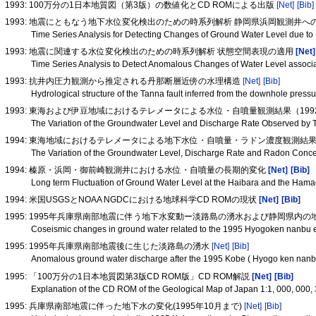
1993: 100万分の1日本地質図（第3版）の数値化とCD ROMによる出版
[Net]
[Bib]
1993: 地震にともなう地下水位変化検出のための時系列解析 静岡県浜岡観測井へ
Time Series Analysis for Detecting Changes of Ground Water Level due t
1993: 地震に関連する水位変化検出のための時系列解析 状態空間表現の適用
[Net]
Time Series Analysis to Detect Anomalous Changes of Water Level associa
1993: 抗井内圧力観測から推定される丹那断層近傍の水理構造
[Net]
[Bib]
Hydrological structure of the Tanna fault inferred from the downhole press
1993: 東海および伊豆地域におけるテレメータによる水位・自噴量観測結果（199
The Variation of the Groundwater Level and Discharge Rate Observed by Te
1994: 東海地域におけるテレメータによる地下水位・自噴量・ラドン濃度観測結果（
The Variation of the Groundwater Level, Discharge Rate and Radon Concent
1994: 榛原・浜岡・御前崎観測井における水位・自噴量の長期的変化
[Net]
[Bib]
Long term Fluctuation of Ground Water Level at the Haibara and the Ham
1994: 米国USGSとNOAA NGDCにおける地球科学CD ROMの現状
[Net]
[Bib]
1995: 1995年兵庫県南部地震に伴う地下水変動ー淡路島の湧水および静岡県内
Coseismic changes in ground water related to the 1995 Hyogoken nanbu
1995: 1995年兵庫県南部地震後に生じた淡路島の湧水
[Net]
[Bib]
Anomalous ground water discharge after the 1995 Kobe ( Hyogo ken nanbu
1995: 「100万分の1日本地質図第3版CD ROM版」CD ROM解説
[Net]
[Bib]
Explanation of the CD ROM of the Geological Map of Japan 1:1, 000, 000,
1995: 兵庫県南部地震に伴った地下水の変化(1995年10月まで)
[Net]
[Bib]