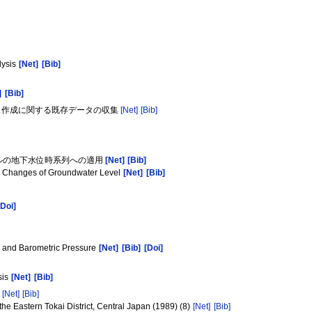
lysis
[Net]
[Bib]
]
[Bib]
ベース作成に関する既存データの収集
[Net]
[Bib]
デルの地下水位時系列への適用
[Net]
[Bib]
ic Changes of Groundwater Level
[Net]
[Bib]
[Doi]
el and Barometric Pressure
[Net]
[Bib]
[Doi]
sis
[Net]
[Bib]
）
[Net]
[Bib]
he Eastern Tokai District, Central Japan (1989) (8)
[Net]
[Bib]