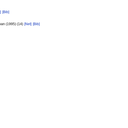
]
[Bib]
pan (1995) (14)
[Net]
[Bib]