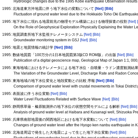
Hydrologic changes due to the 1995 Kobe earthquake Observation results
1995: 北海道東方沖地震に伴う地下水位の変動について
[Net]
[Bib]
Fluctuation of ground water level due to the Hokkaido Toho Oki Earthquak
1995: 地下水位に現れる地震前兆の物理モデル構築における物理探査の役割
[Net]
On the Role of Geophysical Exploration Physically Explaining the Water 
1995: 地質調査所地下水監視テレメータシステム
[Net]
[Bib]
Groundwater monitoring system in GSJ
[Net]
[Bib]
1995: 地震と地質情報の統計学
[Net]
[Bib]
1995: 数値地質図「100万分の1日本地質図第3版CD ROM版」の出版
[Net]
[Bib]
Publication of a digital geoscience map, Geological Map of Japan 1:1, 00
1995: 東海地域におけるテレメータによる地下水位・自噴量・ラドン濃度観測結果 (19
The Variation of the Groundwater Level, Discharge Rate and Radon Concent
1995: 東海地域の地下水位変化と地殻変動との比較 序報
[Net]
[Bib]
Comparison of ground water level with crustal movements in Tokai District 
1995: 表面波に伴う水位変動
[Net]
[Bib]
Water Level Fluctuations Related with Surface Wave
[Net]
[Bib]
1995: 静岡県草薙・榛原観測井の地下水位の状態空間モデルによる解析
[Net]
[Bib]
Analysis of ground water level at Haibara and Kusanagi well, Shizuoka P
1996: 兵庫県南部地震後の関西地区における地下水変動について
[Net]
[Bib]
Changes of ground water level after the Hyogo ken nanbu earthquake in Ka
1996: 北海道周辺で発生した大地震によって生じた地下水位変動
[Net]
[Bib]