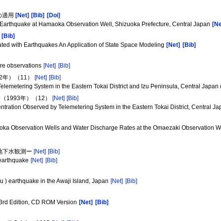
の適用
[Net]
[Bib]
[Doi]
o Earthquake at Hamaoka Observation Well, Shizuoka Prefecture, Central Japan
[Ne
[Bib]
ted with Earthquakes An Application of State Space Modeling
[Net]
[Bib]
ure observations
[Net]
[Bib]
2年）（11）
[Net]
[Bib]
lemetering System in the Eastern Tokai District and Izu Peninsula, Central Japan
1993年）（12）
[Net]
[Bib]
ration Observed by Telemetering System in the Eastern Tokai District, Central Ja
aoka Observation Wells and Water Discharge Rates at the Omaezaki Observation W
の地下水観測ー
[Net]
[Bib]
 earthquake
[Net]
[Bib]
 ) earthquake in the Awaji Island, Japan
[Net]
[Bib]
 3rd Edition, CD ROM Version
[Net]
[Bib]