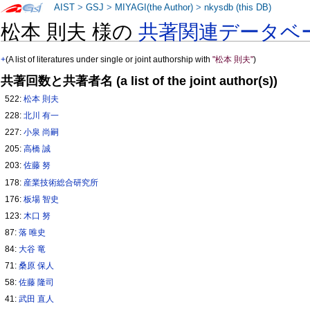
AIST
>
GSJ
>
MIYAGI(the Author)
>
nkysdb (this DB)
松本 則夫 様の
共著関連データベ
+
(A list of literatures under single or joint authorship with
"松本 則夫"
)
共著回数と共著者名 (a list of the joint author(s))
522:
松本 則夫
228:
北川 有一
227:
小泉 尚嗣
205:
高橋 誠
203:
佐藤 努
178:
産業技術総合研究所
176:
板場 智史
123:
木口 努
87:
落 唯史
84:
大谷 竜
71:
桑原 保人
58:
佐藤 隆司
41:
武田 直人