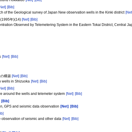
 around Hokkaido
[Net]
[Bib]
[Net]
[Bib]
 of the Geological survey of Japan New observation wells in the Kinki district
[Net
95年)(14)
[Net]
[Bib]
ration Observed by Telemetering System in the Eastern Tokai District, Central Ja
s
[Net]
[Bib]
ムの構築
[Net]
[Bib]
n wells in Shizuoka
[Net]
[Bib]
[Net]
[Bib]
ture around the wells and telemeter system
[Net]
[Bib]
]
[Bib]
rain, GPS and seismic data observation
[Net]
[Bib]
ib]
te observation of seismic and other data
[Net]
[Bib]