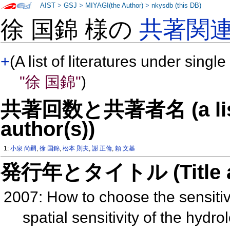
AIST
>
GSJ
>
MIYAGI(the Author)
>
nkysdb (this DB)
徐 国錦 様の
共著関
+
(A list of literatures under single
"徐 国錦"
)
共著回数と共著者名 (a list o
author(s))
1:
小泉 尚嗣
,
徐 国錦
,
松本 則夫
,
謝 正倫
,
頼 文基
発行年とタイトル (Title and 
2007: How to choose the sensiti
spatial sensitivity of the hyd