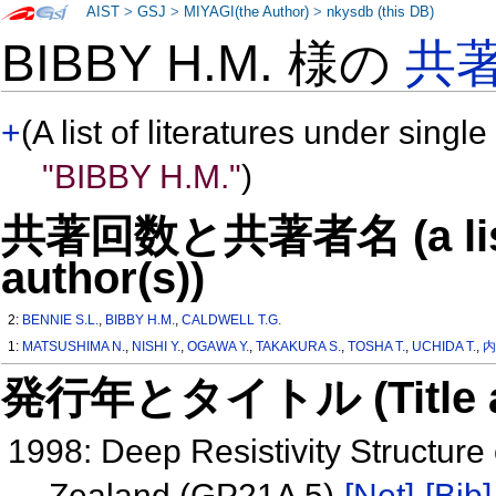
AIST
>
GSJ
>
MIYAGI(the Author)
>
nkysdb (this DB)
BIBBY H.M. 様の
共
+
(A list of literatures under single
"BIBBY H.M."
)
共著回数と共著者名 (a list o
author(s))
2:
BENNIE S.L.
,
BIBBY H.M.
,
CALDWELL T.G.
1:
MATSUSHIMA N.
,
NISHI Y.
,
OGAWA Y.
,
TAKAKURA S.
,
TOSHA T.
,
UCHIDA T.
,
内
発行年とタイトル (Title and 
1998: Deep Resistivity Structure
Zealand (GP21A 5)
[Net]
[Bib]