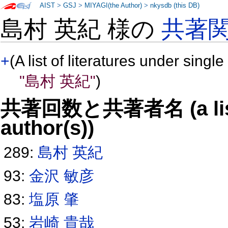
AIST
>
GSJ
>
MIYAGI(the Author)
>
nkysdb (this DB)
島村 英紀 様の
共著
+
(A list of literatures under single
"島村 英紀"
)
共著回数と共著者名 (a list o
author(s))
289:
島村 英紀
93:
金沢 敏彦
83:
塩原 肇
53:
岩崎 貴哉