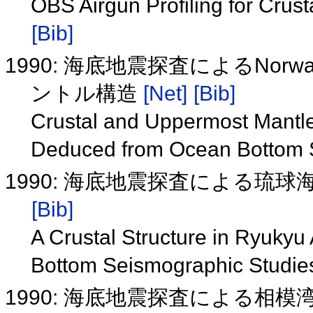
OBS Airgun Profiling for Crust
[Bib]
1990: 海底地震探査によるNorwa
ントル構造
[Net]
[Bib]
Crustal and Uppermost Mantle
Deduced from Ocean Bottom 
1990: 海底地震探査による琉
[Bib]
A Crustal Structure in Ryuky
Bottom Seismographic Studies
1990: 海底地震探査による相