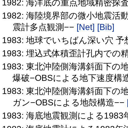
1982: 海洋底の重点地域精密探
1982: 海陸境界部の微小地震活
震計多点観測−−
[Net]
[Bib]
1983: 地球でいちばん深い穴
1983: 埋込式体積歪計孔内で
1983: 東北沖陸側海溝斜面下
爆破−OBSによる地下速度構造
1983: 東北沖陸側海溝斜面下
ガン−OBSによる地殻構造−−
1983: 海底地震観測による19