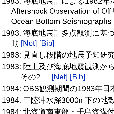
1983: 海底地震計による198
Aftershock Observation of Of
Ocean Bottom Seismographs
1983: 海底地震計多点観測に
動
[Net]
[Bib]
1983: 見直し段階の地震予知研
1983: 陸上及び海底地震観測
−−その2−−
[Net]
[Bib]
1984: OBS観測期間の198
1984: 三陸沖水深3000m下の
1984: 北海道南東部・千島海