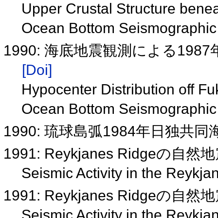
Upper Crustal Structure ben
Ocean Bottom Seismographic
1990: 海底地震観測による19
[Doi]
Hypocenter Distribution off 
Ocean Bottom Seismographic
1990: 琉球島弧1984年日独
1991: Reykjanes Ridgeの自
Seismic Activity in the Reykj
1991: Reykjanes Ridgeの
Seismic Activity in the Reykj