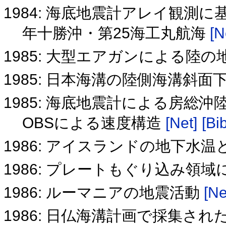
1984: 海底地震計アレイ観測に
年十勝沖・第25海工丸航海
[N
1985: 大型エアガンによる陸
1985: 日本海溝の陸側海溝斜
1985: 海底地震計による房総沖
OBSによる速度構造
[Net]
[Bib
1986: アイスランドの地下水
1986: プレートもぐり込み領
1986: ルーマニアの地震活動
[Ne
1986: 日仏海溝計画で採集さ