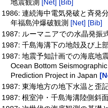
地震観測
[Net]
[Bib]
1986: 連続海中電気発破と斉発
年福島沖爆破観測
[Net]
[Bib]
1987: ルーマニアでの水晶発
1987: 千島海溝下の地殻及び
1987: 地震予知計画での海底地
Ocean Bottom Seismographic 
Prediction Project in Japan
[N
1987: 東海地方の地下水温と歪
1987: 根室沖・千島海溝陸側