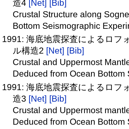
造4
[Net]
[Bib]
Crustal Structure along Sogn
Bottom Seismographic Exper
1991: 海底地震探査による
ル構造2
[Net]
[Bib]
Crustal and Uppermost Mantle 
Deduced from Ocean Bottom S
1991: 海底地震探査による
造3
[Net]
[Bib]
Crustal and Uppermost mantle 
Deduced from Ocean Bottom 