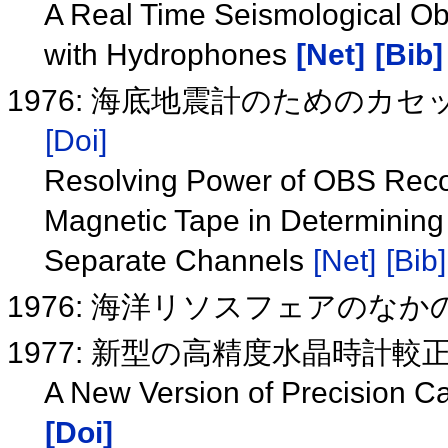
A Real Time Seismological Ob
with Hydrophones
[Net]
[Bib]
1976: 海底地震計のためのカ
[Doi]
Resolving Power of OBS Rec
Magnetic Tape in Determining
Separate Channels
[Net]
[Bib]
1976: 海洋リソスフェアのな
1977: 新型の高精度水晶時計較
A New Version of Precision Cal
[Doi]