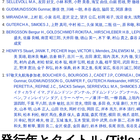
7:
SELLEVOLL M.A.
,
友田 好文
,
小林 和男
,
小野 美香
,
海宝 由佳
,
白銀 哲雄
,
野 徹雄
6:
GUDMUNDSSON Gunnar
,
勝俣 啓
,
川崎 一朗
,
本谷 義信
,
脇田 宏
,
関原 康信
5:
MIRANDA M.
,
上村 彩
,
小泉 岳司
,
是沢 定之
,
望月 公広
,
杉岡 裕子
,
浅沼 俊夫
,
浅野
4:
GUTERCH A.
,
SIMOES J.
,
上野 真司
,
中村 裕二
,
久保 篤規
,
二瓶 信一
,
原 和敬
,
和
3:
BERGSSON Bergur H.
,
GOLDSCHMIDT-ROKITA A.
,
HIRSCHLEBER H.B.
,
LEPI
盛夫
,
佐藤 良輔
,
南雲 昭三郎
,
大井田 徹
,
徳山 英一
,
木下 肇
,
村山 貴之
,
森谷 
成実
2:
HENRYS Stuart
,
JANIK T.
,
PECHER Ingo
,
VICTOR L.Mendes
,
ZALEWSKI M.
,
美 英雄
,
勘米良 亀齢
,
吉倉 鶴子
,
吉川 一光
,
吉田 康宏
,
堀内 茂木
,
大内 徹
,
安
亮
,
村内 必典
,
村松 郁栄
,
松本 聡
,
根岸 弘明
,
桧皮 久義
,
植平 賢司
,
武田 和士
正
,
野津 憲治
,
金子 和弘
,
鈴木 保典
,
鈴木 英之進
,
長尾 栄広
,
長谷川 誠三
,
関谷
1:
97敬天丸航海参加者
,
BOUCHER G.
,
BOURGOIS J.
,
CADET J.P.
,
CORNEA I.
,
D
Gunnar
,
GUDMUNDSSON G.
,
GUMPER F.
,
GUTERCH Aleksander
,
HIRSC
PERETTI A.
,
REPINE J.C.
,
SACKS Selwyn
,
SERREVOLL M.A.
,
SHIMOES J
イティカライ イマ
,
グドムンドソン グンナ-ル
,
グドムンドソン グンナール
,
ベン
,
フィンレイソン ダグ
,
ミラー ヘザー
,
一ノ瀬 洋一郎
,
一柳 昌義
,
上垣内
源四郎
,
千葉 平八郎
,
吉井 敏尅
,
吉川 澄夫
,
増田 徹
,
多田 堯
,
大場 康行
,
大竹 
夫
,
山本 明
,
山本 正人
,
山田 功夫
,
岡村 行信
,
岡田 広
,
岸本 兆方
,
岸本 清行
,
嶋
英和
,
松本 利松
,
柳沢 馬住
,
桑原 保人
,
森 真陽
,
森尻 理恵
,
横田 崇
,
橋爪 道郎
川 幸紀
,
熊沢 峰夫
,
牧 正
,
玉城 逸夫
,
玉木 賢策
,
田中 武男
,
白井 新二
,
石井 輝
和夫
,
鄭 斬華
,
重田 良二
,
金沢 俊彦
,
金田 義行
,
鈴木 静枝
,
長尾 崇浩
,
長谷見 