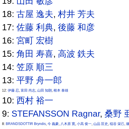
19:
山田 敏彦
18:
古屋 逸夫
,
村井 芳夫
17:
佐藤 利典
,
後藤 和彦
16:
宮町 宏樹
15:
角田 寿喜
,
高波 鉄夫
14:
笠原 順三
13:
平野 舟一郎
12:
伊藤 忍
,
富田 尚志
,
山田 知朗
,
根本 泰雄
10:
西村 裕一
9:
STEFANSSON Ragnar
,
桑野 
8:
BRANDSDOTTIR Bryndis
,
今 義豪
,
八木原 寛
,
小高 俊一
,
山品 匡史
,
稲谷 栄己
,