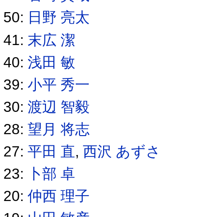
50:
日野 亮太
41:
末広 潔
40:
浅田 敏
39:
小平 秀一
30:
渡辺 智毅
28:
望月 将志
27:
平田 直
,
西沢 あずさ
23:
卜部 卓
20:
仲西 理子