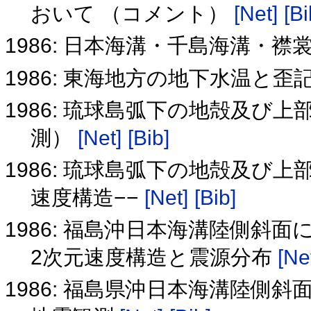
おいて （コメント）
[Net]
[Bi
1986: 日本海溝・千島海溝・襟
1986: 東海地方の地下水温と歪
1986: 琉球島弧下の地殻及び
測）
[Net]
[Bib]
1986: 琉球島弧下の地殻及び上
速度構造−−
[Net]
[Bib]
1986: 福島沖日本海溝陸側斜
2次元速度構造と震源分布
[Ne
1986: 福島県沖日本海溝陸側