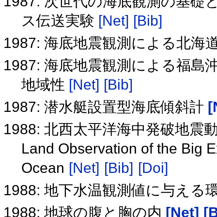
1987: 次世代の海底観測の基
ス伝送実験
[Net]
[Bib]
1987: 海底地震観測による北
1987: 海底地震観測による福
地域性
[Net]
[Bib]
1987: 潜水艇設置型海底傾斜計
[
1988: 北西太平洋海中発破地
Land Observation of the Big E
Ocean
[Net]
[Bib]
[Doi]
1988: 地下水温観測値に与え
1988: 地球の腹と胸の内
[Net]
[B