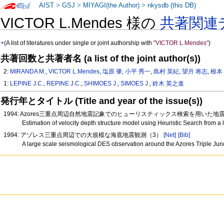
AIST
>
GSJ
>
MIYAGI(the Author)
>
nkysdb (this DB)
VICTOR L.Mendes 様の
共著関連
+
(A list of literatures under single or joint authorship with
"VICTOR L.Mendes"
)
共著回数と共著者名 (a list of the joint author(s))
2:
MIRANDA M.
,
VICTOR L.Mendes
,
塩原 肇
,
小平 秀一
,
島村 英紀
,
望月 将志
,
根本
1:
LEPINE J.C.
,
REPINE J.C.
,
SHIMOES J.
,
SIMOES J.
,
鈴木 英之進
発行年とタイトル (Title and year of the issue(s))
1994: Azores三重点周辺自然地震記象でのヒューリスティックス検索を用いた
Estimation of velocity depth structure model using Heuristic Search from 
1994: アゾレス三重点周辺での大規模な海底地震観測（3）
[Net]
[Bib]
A large scale seismological DES observation around the Azores Triple Jun