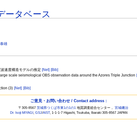
データベース
 泰雄
地震波速度構造モデルの推定
[Net]
[Bib]
a large scale seismological OBS observation data around the Azores Triple Junction
ction (3)
[Net]
[Bib]
ご意見・お問い合わせ / Contact address :
〒305-8567
茨城県つくば市東1の1の1
地質調査総合センター，
宮城磯治
Dr. Isoji MIYAGI
,
GSJ
/
AIST
, 1-1-1-7 Higashi, Tsukuba, Ibaraki 305-8567 JAPAN