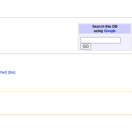
Search this DB
using
Google
[Net]
[Bib]