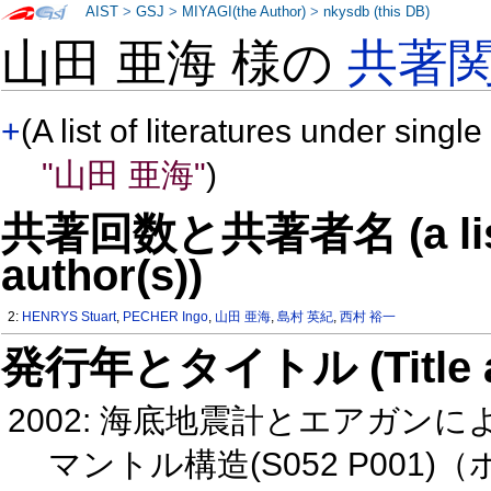
AIST
>
GSJ
>
MIYAGI(the Author)
>
nkysdb (this DB)
山田 亜海 様の
共著
+
(A list of literatures under single
"山田 亜海"
)
共著回数と共著者名 (a list o
author(s))
2:
HENRYS Stuart
,
PECHER Ingo
,
山田 亜海
,
島村 英紀
,
西村 裕一
発行年とタイトル (Title and 
2002: 海底地震計とエアガ
マントル構造(S052 P001