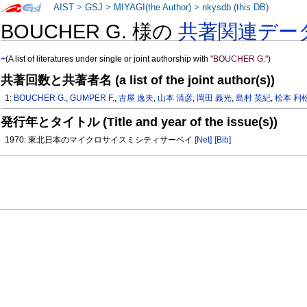
AIST
>
GSJ
>
MIYAGI(the Author)
>
nkysdb (this DB)
BOUCHER G. 様の
共著関連デー
+
(A list of literatures under single or joint authorship with
"BOUCHER G."
)
共著回数と共著者名 (a list of the joint author(s))
1:
BOUCHER G.
,
GUMPER F.
,
古屋 逸夫
,
山本 清彦
,
岡田 義光
,
島村 英紀
,
松本 利
発行年とタイトル (Title and year of the issue(s))
1970: 東北日本のマイクロサイスミシティサーベイ
[Net]
[Bib]