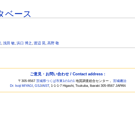
タベース
松
,
浅田 敏
,
浜口 博之
,
渡辺 晃
,
高野 敬
ご意見・お問い合わせ / Contact address :
〒305-8567
茨城県つくば市東1の1の1
地質調査総合センター，
宮城磯治
Dr. Isoji MIYAGI
,
GSJ
/
AIST
, 1-1-1-7 Higashi, Tsukuba, Ibaraki 305-8567 JAPAN