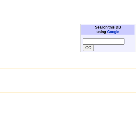
Search this DB
using
Google