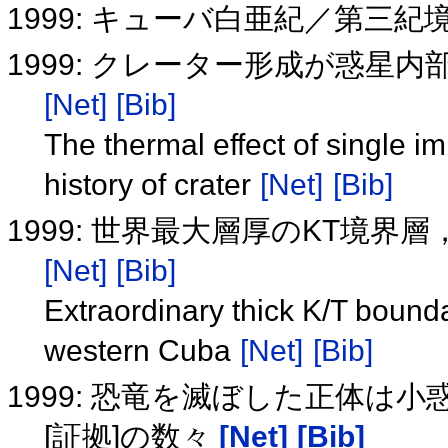
1999: キューバ白亜紀／第三
1999: クレーター形成が惑星
[Net]
[Bib]
The thermal effect of single i
history of crater
[Net]
[Bib]
1999: 世界最大層厚のKT境
[Net]
[Bib]
Extraordinary thick K/T bound
western Cuba
[Net]
[Bib]
1999: 恐竜を滅ぼした正体は
[証拠]の数々
[Net]
[Bib]