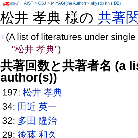
AIST
>
GSJ
>
MIYAGI(the Author)
>
nkysdb (this DB)
松井 孝典 様の
共著
+
(A list of literatures under single
"松井 孝典"
)
共著回数と共著者名 (a list o
author(s))
197:
松井 孝典
34:
田近 英一
32:
多田 隆治
29:
後藤 和久