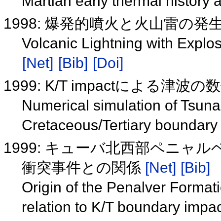
Martian early thermal history
1998: 爆発的噴火と火山雷の発
Volcanic Lightning with Explo
[Net]
[Bib]
[Doi]
1999: K/T impactによる
Numerical simulation of Tsuna
Cretaceous/Tertiary boundar
1999: キューバ北西部ペニャ
衝突事件との関係
[Net]
[Bib]
Origin of the Penalver Format
relation to K/T boundary impa