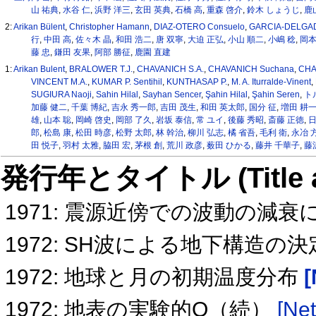
山 祐典
,
水谷 仁
,
浜野 洋三
,
玄田 英典
,
石橋 高
,
重森 啓介
,
鈴木 しょうじ
,
鹿
2:
Arikan Bülent
,
Christopher Hamann
,
DIAZ-OTERO Consuelo
,
GARCIA-DELGA
行
,
中田 高
,
佐々木 晶
,
和田 浩二
,
唐 双寧
,
大迫 正弘
,
小山 順二
,
小嶋 稔
,
岡本
藤 忠
,
鎌田 友果
,
阿部 勝征
,
鹿園 直建
1:
Arikan Bulent
,
BRALOWER T.J.
,
CHAVANICH S.A.
,
CHAVANICH Suchana
,
CHA
VINCENT M.A.
,
KUMAR P. Sentihil
,
KUNTHASAP P.
,
M. A. Iturralde-Vinent
,
SUGIURA Naoji
,
Sahin Hilal
,
Sayhan Sencer
,
Şahin Hilal
,
Şahin Seren
,
ト
加藤 健二
,
千葉 博紀
,
吉永 秀一郎
,
吉田 茂生
,
和田 英太郎
,
国分 征
,
増田 耕
雄
,
山本 聡
,
岡崎 啓史
,
岡部 了久
,
岩坂 泰信
,
常 ユイ
,
後藤 秀昭
,
斎藤 正徳
,
郎
,
松島 康
,
松田 時彦
,
松野 太郎
,
林 幹治
,
柳川 弘志
,
橘 省吾
,
毛利 衛
,
永冶 
田 悦子
,
羽村 太雅
,
脇田 宏
,
茅根 創
,
荒川 政彦
,
薮田 ひかる
,
藤井 千華子
,
藤
発行年とタイトル (Title and 
1971: 震源近傍での波動の減
1972: SH波による地下構造の
1972: 地球と月の初期温度分布
[
1972: 地表の実験的Q（続）
[Net