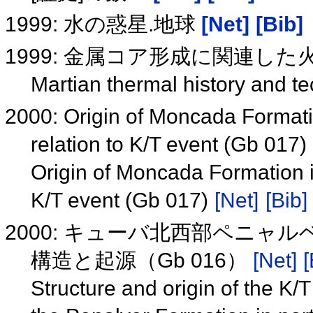
1999: 水の惑星.地球
[Net]
[Bib]
1999: 金属コア形成に関連し
Martian thermal history and t
2000: Origin of Moncada Formati
relation to K/T event (Gb 017)
Origin of Moncada Formation i
K/T event (Gb 017)
[Net]
[Bib]
2000: キューバ北西部ペニャ
構造と起源（Gb 016）
[Net]
[
Structure and origin of the K