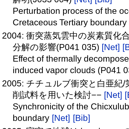
Perturbation process of the oc
Cretaceous Tertiary boundary
2004: 衝突蒸気雲中の炭素
分解の影響(P041 035)
[Net]
[
Effect of thermally decompose
induced vapor clouds (P041 
2005: チチュルブ衝突と白亜
削試料を用いた検討−−
[Net]
[
Synchronicity of the Chicxulu
boundary
[Net]
[Bib]