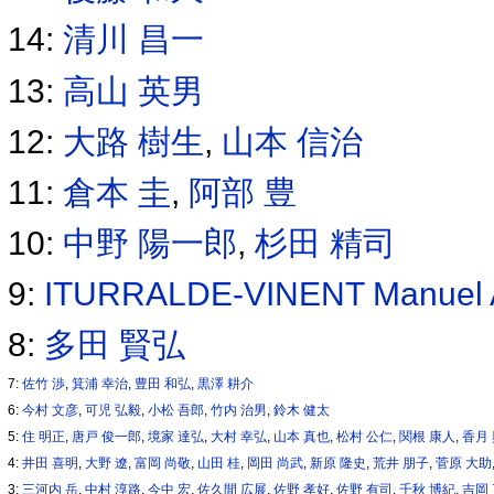
14:
清川 昌一
13:
高山 英男
12:
大路 樹生
,
山本 信治
11:
倉本 圭
,
阿部 豊
10:
中野 陽一郎
,
杉田 精司
9:
ITURRALDE-VINENT Manuel 
8:
多田 賢弘
7:
佐竹 渉
,
箕浦 幸治
,
豊田 和弘
,
黒澤 耕介
6:
今村 文彦
,
可児 弘毅
,
小松 吾郎
,
竹内 治男
,
鈴木 健太
5:
住 明正
,
唐戸 俊一郎
,
境家 達弘
,
大村 幸弘
,
山本 真也
,
松村 公仁
,
関根 康人
,
香月
4:
井田 喜明
,
大野 遼
,
富岡 尚敬
,
山田 桂
,
岡田 尚武
,
新原 隆史
,
荒井 朋子
,
菅原 大助
3:
三河内 岳
,
中村 淳路
,
今中 宏
,
佐久間 広展
,
佐野 孝好
,
佐野 有司
,
千秋 博紀
,
吉岡