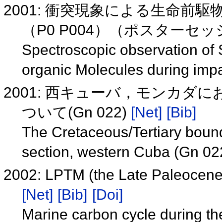
2001: 衝突現象による生命前
（P0 P004）（ポスターセ
Spectroscopic observation of S
organic Molecules during imp
2001: 西キューバ，モンカ
ついて(Gn 022)
[Net]
[Bib]
The Cretaceous/Tertiary boun
section, western Cuba (Gn 0
2002: LPTM (the Late Pale
[Net]
[Bib]
[Doi]
Marine carbon cycle during t