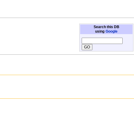
Search this DB
using
Google