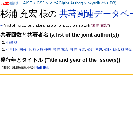
AIST
>
GSJ
>
MIYAGI(the Author)
>
nkysdb (this DB)
杉浦 充宏 様の
共著関連データベ
+
(A list of literatures under single or joint authorship with
"杉浦 充宏"
)
共著回数と共著者名 (a list of the joint author(s))
2:
小嶋 稔
1:
住 明正
,
国分 征
,
杉ノ原 伸夫
,
杉浦 充宏
,
杉浦 直治
,
松井 孝典
,
松野 太郎
,
林 幹治
発行年とタイトル (Title and year of the issue(s))
1990: 地球物理概論
[Net]
[Bib]