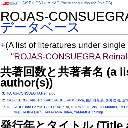
AIST
>
GSJ
>
MIYAGI(the Author)
>
nkysdb (this DB)
ROJAS-CONSUEGRA
データベース
+
(A list of literatures under single
"ROJAS-CONSUEGRA Reinal
共著回数と共著者名 (a list o
author(s))
3:
ROJAS-CONSUEGRA Reinaldo
2:
DIAZ-OTERO Consuelo
,
GARCIA-DELGADO Dora
,
佐久間 広展
,
多田 隆治
,
山本
1:
DELGADO Dora Garcia
,
GOTO Kazuhisa
,
ITURRALDE-VINENT Manuel
,
KIYO
Ryuji
,
TAJIKA Eiichi
,
TAKAYAMA Hideo
,
YAMAMOTO Shinji
発行年とタイトル (Title and 