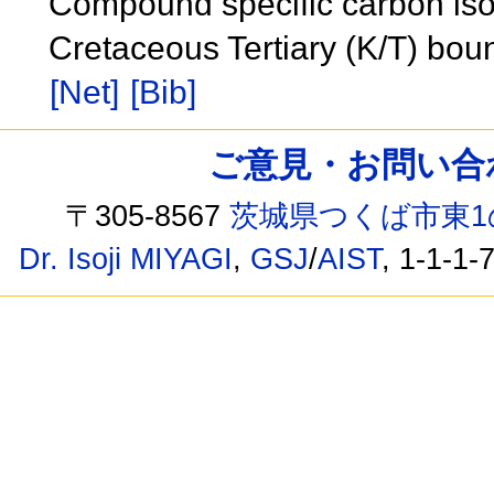
Compound specific carbon isot
Cretaceous Tertiary (K/T) bou
[Net]
[Bib]
ご意見・お問い合わせ /
〒305-8567
茨城県つくば市東1
Dr. Isoji MIYAGI
,
GSJ
/
AIST
, 1-1-1-