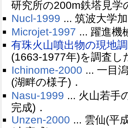
研究所の200m鉄塔見学
Nucl-1999
... 筑波大
Microjet-1997
... 躍
有珠火山噴出物の現地調査(
(1663-1977年)を調
Ichinome-2000
... 一
(湖畔の様子)．
Nasu-1999
... 火山若
完成)．
Unzen-2000
... 雲仙