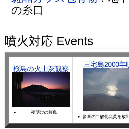
の糸口
噴火対応 Events
三宅島2000年
桜島の火山灰観察
夜明けの桜島
多量の二酸化硫黄を放