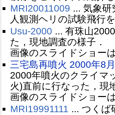
MRI20011009
... 気
人観測ヘリの試験飛行
Usu-2000
... 有珠山2
た，現地調査の様子．
画像のスライドショー
三宅島再噴火 2000年8月
2000年噴火のクライマッ
火)直前に行なった，現
画像のスライドショー
MRI19991111
... つ