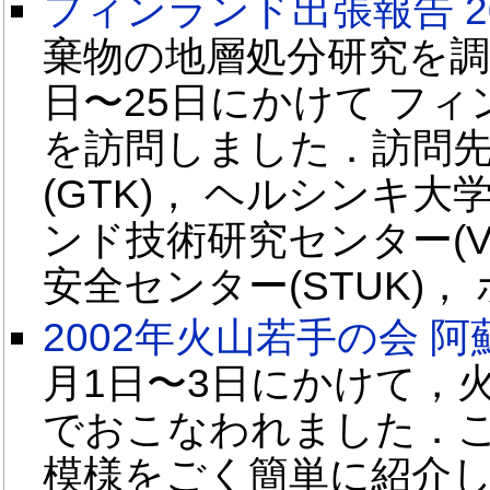
フィンランド出張報告 20
棄物の地層処分研究を調査
日〜25日にかけて フ
を訪問しました．訪問先
(GTK)， ヘルシンキ
ンド技術研究センター(VTT
安全センター(STUK)
2002年火山若手の会 阿蘇巡検
月1日〜3日にかけて，
でおこなわれました．
模様をごく簡単に紹介