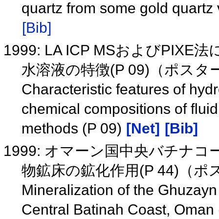
quartz from some gold quartz 
[Bib]
1999: LA ICP MSおよび
水溶液の特徴(P 09)（ポス
Characteristic features of hyd
chemical compositions of flui
methods (P 09)
[Net]
[Bib]
1999: オマーン国中央バチ
物鉱床の鉱化作用(P 44)（
Mineralization of the Ghuzayn
Central Batinah Coast, Oman 