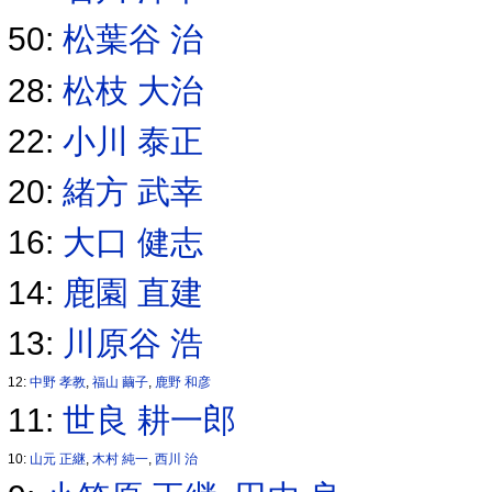
50:
松葉谷 治
28:
松枝 大治
22:
小川 泰正
20:
緒方 武幸
16:
大口 健志
14:
鹿園 直建
13:
川原谷 浩
12:
中野 孝教
,
福山 繭子
,
鹿野 和彦
11:
世良 耕一郎
10:
山元 正継
,
木村 純一
,
西川 治