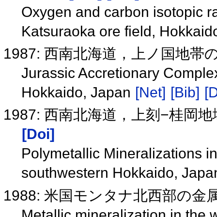
Oxygen and carbon isotopic ra
Katsuraoka ore field, Hokkai
1987: 西南北海道，上ノ国地
Jurassic Accretionary Comple
Hokkaido, Japan
[Net]
[Bib]
[D
1987: 西南北海道，上刻−桂
[Doi]
Polymetallic Mineralizations 
southwestern Hokkaido, Jap
1988: 米国モンタナ北西部の
Metallic mineralization in th