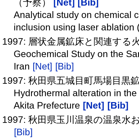
（予察）
[Net]
[Bib]
Analytical study on chemical c
inclusion using laser ablatio
1997: 層状金属鉱床と関連す
Geochemical Study on the San
Iran
[Net]
[Bib]
1997: 秋田県五城目町馬場目
Hydrothermal alteration in t
Akita Prefecture
[Net]
[Bib]
1997: 秋田県玉川温泉の温泉
[Bib]