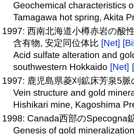
Geochemical characteristics of
Tamagawa hot spring, Akita P
1997: 西南北海道小樽赤岩の酸
含有物, 安定同位体比
[Net]
[Bi
Acid sulfate alteration and gol
southwestern Hokkaido
[Net]
1997: 鹿児島県菱刈鉱床芳泉
Vein structure and gold minera
Hishikari mine, Kagoshima Pr
1998: Canada西部のSpec
Genesis of gold mineralizatio