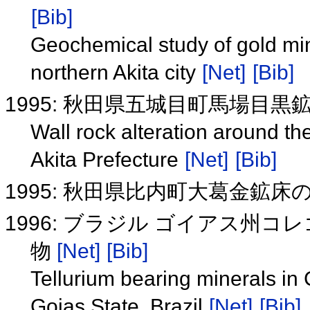
[Bib]
Geochemical study of gold min
northern Akita city
[Net]
[Bib]
1995: 秋田県五城目町馬場目
Wall rock alteration around 
Akita Prefecture
[Net]
[Bib]
1995: 秋田県比内町大葛金鉱
1996: ブラジル ゴイアス州
物
[Net]
[Bib]
Tellurium bearing minerals in 
Goias State, Brazil
[Net]
[Bib]