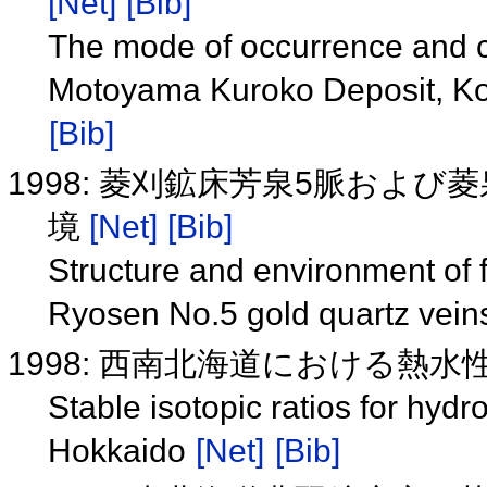
[Net]
[Bib]
The mode of occurrence and cry
Motoyama Kuroko Deposit, Kos
[Bib]
1998: 菱刈鉱床芳泉5脈およ
境
[Net]
[Bib]
Structure and environment of 
Ryosen No.5 gold quartz vein
1998: 西南北海道における熱
Stable isotopic ratios for hy
Hokkaido
[Net]
[Bib]