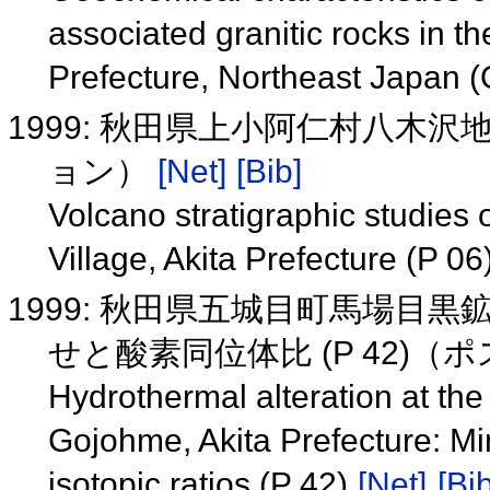
associated granitic rocks in 
Prefecture, Northeast Japan 
1999: 秋田県上小阿仁村八木沢
ョン）
[Net]
[Bib]
Volcano stratigraphic studies
Village, Akita Prefecture (P 06
1999: 秋田県五城目町馬場目
せと酸素同位体比 (P 42)
Hydrothermal alteration at t
Gojohme, Akita Prefecture: 
isotopic ratios (P 42)
[Net]
[Bib