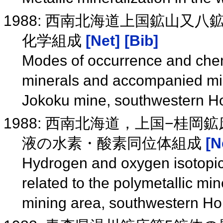
1988: 西南北海道上国鉱山又
化学組成
[Net]
[Bib]
Modes of occurrence and chemi
minerals and accompanied min
Jokoku mine, southwestern H
1988: 西南北海道，上国−桂
液の水素・酸素同位体組成
[N
Hydrogen and oxygen isotopic 
related to the polymetallic mi
mining area, southwestern H