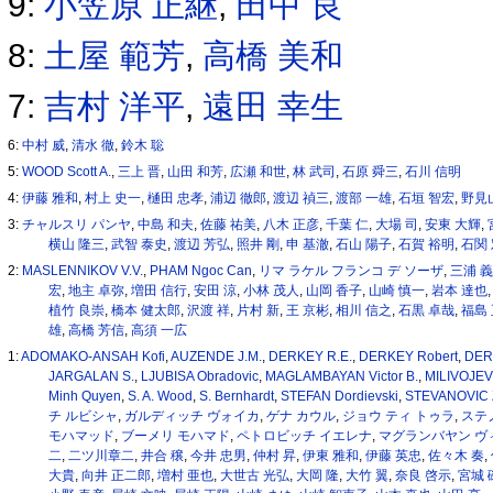
9:
小笠原 正継
,
田中 良
8:
土屋 範芳
,
高橋 美和
7:
吉村 洋平
,
遠田 幸生
6:
中村 威
,
清水 徹
,
鈴木 聡
5:
WOOD Scott A.
,
三上 晋
,
山田 和芳
,
広瀬 和世
,
林 武司
,
石原 舜三
,
石川 信明
4:
伊藤 雅和
,
村上 史一
,
樋田 忠孝
,
浦辺 徹郎
,
渡辺 禎三
,
渡部 一雄
,
石垣 智宏
,
野見
3:
チャルスリ パンヤ
,
中島 和夫
,
佐藤 祐美
,
八木 正彦
,
千葉 仁
,
大場 司
,
安東 大輝
,
横山 隆三
,
武智 泰史
,
渡辺 芳弘
,
照井 剛
,
申 基澈
,
石山 陽子
,
石賀 裕明
,
石関
2:
MASLENNIKOV V.V.
,
PHAM Ngoc Can
,
リマ ラケル フランコ デ ソーザ
,
三浦 
宏
,
地主 卓弥
,
増田 信行
,
安田 涼
,
小林 茂人
,
山岡 香子
,
山崎 慎一
,
岩本 達也
植竹 良崇
,
橋本 健太郎
,
沢渡 祥
,
片村 新
,
王 京彬
,
相川 信之
,
石黒 卓哉
,
福島
雄
,
高橋 芳信
,
高須 一広
1:
ADOMAKO-ANSAH Kofi
,
AUZENDE J.M.
,
DERKEY R.E.
,
DERKEY Robert
,
DER
JARGALAN S.
,
LJUBISA Obradovic
,
MAGLAMBAYAN Victor B.
,
MILIVOJEV
Minh Quyen
,
S. A. Wood
,
S. Bernhardt
,
STEFAN Dordievski
,
STEVANOVIC 
チ ルビシャ
,
ガルディッチ ヴォイカ
,
ゲナ カウル
,
ジョウ ティ トゥラ
,
ステ
モハマッド
,
ブーメリ モハマド
,
ペトロビッチ イエレナ
,
マグランバヤン ヴィ
二
,
二ツ川章二
,
井合 穣
,
今井 忠男
,
仲村 昇
,
伊東 雅和
,
伊藤 英忠
,
佐々木 奏
,
大貴
,
向井 正二郎
,
増村 亜也
,
大世古 光弘
,
大岡 隆
,
大竹 翼
,
奈良 啓示
,
宮城 