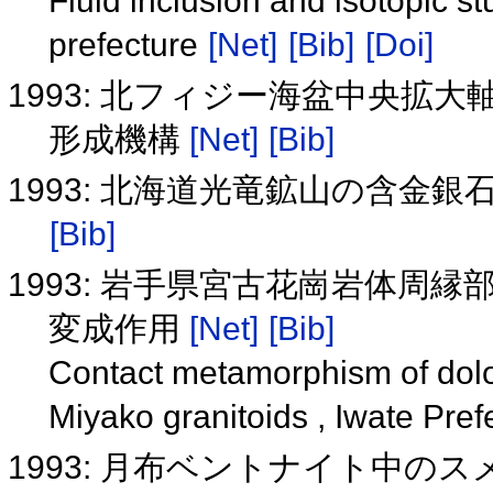
Fluid inclusion and isotopic st
prefecture
[Net]
[Bib]
[Doi]
1993: 北フィジー海盆中央拡
形成機構
[Net]
[Bib]
1993: 北海道光竜鉱山の含金
[Bib]
1993: 岩手県宮古花崗岩体周
変成作用
[Net]
[Bib]
Contact metamorphism of dolom
Miyako granitoids , Iwate Pre
1993: 月布ベントナイト中の