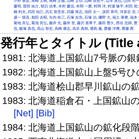
小野 泰彦
,
尾崎 文映
,
尾崎 正陽
,
山崎 まゆ
,
山崎 智恵子
,
山本 真也
,
山田 亮
慶明
,
曽田 祐介
,
朝日 信孝
,
本村 慶信
,
本間 一磨
,
村岡 洋
,
村瀬 修平
,
村田 篤
楠 利夫
,
武田 知己
,
武石 亜里奈
,
武藤 篤志
,
池田 太一
,
汲田 章司
,
河原谷 浩
,
盛一 慎吾
,
相田 吉昭
,
矢内 桂三
,
石塚 吉浩
,
石塚 治
,
磯野 大
,
福土 琢磨
,
福本 
菊地 良弘
,
菊池 良弘
,
藤井 光
,
藤井 登
,
藤沢 亜希子
,
藤田 豊久
,
西谷 忠師
,
豊
也
,
飯塚 真也
,
高山 智史
,
高崎 康志
,
高谷 真樹
,
鹿島 薫
,
齋藤 洋爽
,
齋藤 茜
発行年とタイトル (Title and 
1981: 北海道上国鉱山7号脈の
1982: 北海道上国鉱山上盤5
1983: 北海道桧山郡早川鉱山の
1983: 北海道稲倉石・上国鉱
[Net]
[Bib]
1984: 北海道上国鉱山の鉱化