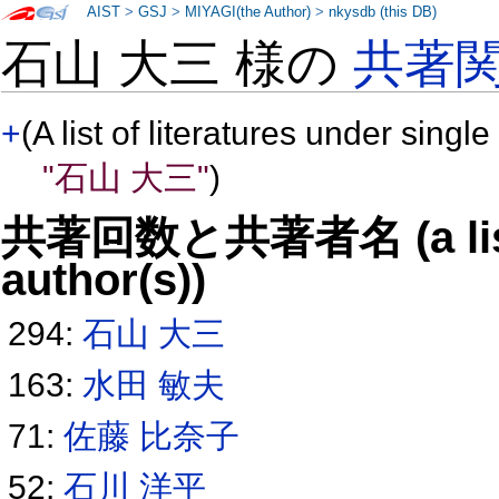
AIST
>
GSJ
>
MIYAGI(the Author)
>
nkysdb (this DB)
石山 大三 様の
共著
+
(A list of literatures under single
"石山 大三"
)
共著回数と共著者名 (a list o
author(s))
294:
石山 大三
163:
水田 敏夫
71:
佐藤 比奈子
52:
石川 洋平