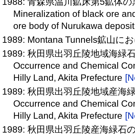
1988: 青森県温川鉱床第5鉱
Mineralization of black ore an
ore body of Nurukawa deposit
1989: Montana Tunnels鉱
1989: 秋田県出羽丘陵地域海
Occurrence and Chemical Com
Hilly Land, Akita Prefecture
[N
1989: 秋田県出羽丘陵地域産
Occurrence and Chemical Com
Hilly Land, Akita Prefecture
[N
1989: 秋田県出羽丘陵産海緑