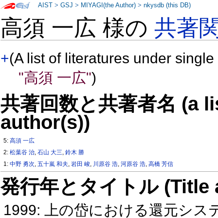
AIST
>
GSJ
>
MIYAGI(the Author)
>
nkysdb (this DB)
高須 一広 様の
共著
+
(A list of literatures under single
"高須 一広"
)
共著回数と共著者名 (a list o
author(s))
5:
高須 一広
2:
松葉谷 治
,
石山 大三
,
鈴木 勝
1:
中野 勇次
,
五十嵐 和夫
,
岩田 峻
,
川原谷 浩
,
河原谷 浩
,
高橋 芳信
発行年とタイトル (Title and 
1999: 上の岱における還元シ