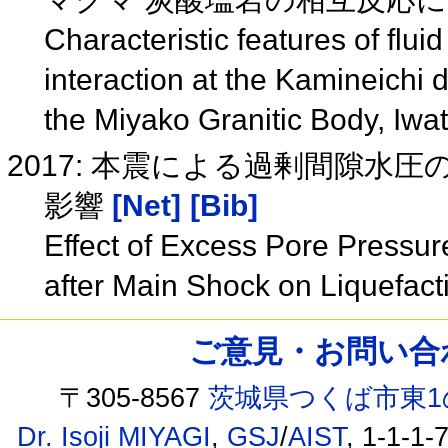
Characteristic features of fl
interaction at the Kamineichi d
the Miyako Granitic Body, Iwa
2017: 本震による過剰間隙水
影響
[Net]
[Bib]
Effect of Excess Pore Pressur
after Main Shock on Liquefact
ご意見・お問い合わせ /
〒305-8567
茨城県つくば市東1
Dr. Isoji MIYAGI
,
GSJ
/
AIST
, 1-1-1-