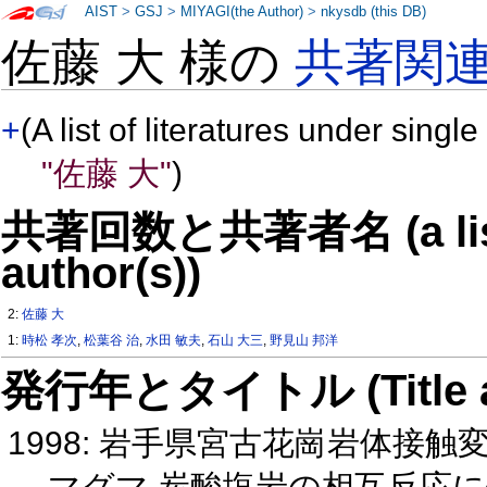
AIST
>
GSJ
>
MIYAGI(the Author)
>
nkysdb (this DB)
佐藤 大 様の
共著関
+
(A list of literatures under single
"佐藤 大"
)
共著回数と共著者名 (a list o
author(s))
2:
佐藤 大
1:
時松 孝次
,
松葉谷 治
,
水田 敏夫
,
石山 大三
,
野見山 邦洋
発行年とタイトル (Title and 
1998: 岩手県宮古花崗岩体
マグマ 炭酸塩岩の相互反応