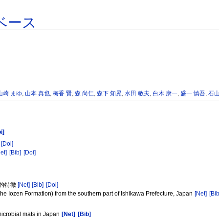
ベース
山崎 まゆ
,
山本 真也
,
梅香 賢
,
森 尚仁
,
森下 知晃
,
水田 敏夫
,
白木 康一
,
盛一 慎吾
,
石山
i]
[Doi]
et]
[Bib]
[Doi]
学的特徴
[Net]
[Bib]
[Doi]
e (the Iozen Formation) from the southern part of Ishikawa Prefecture, Japan
[Net]
[Bib
microbial mats in Japan
[Net]
[Bib]