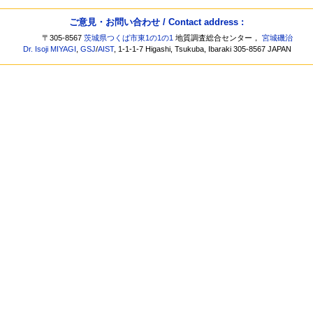
ご意見・お問い合わせ / Contact address :
〒305-8567
茨城県つくば市東1の1の1
地質調査総合センター，
宮城磯治
Dr. Isoji MIYAGI
,
GSJ
/
AIST
, 1-1-1-7 Higashi, Tsukuba, Ibaraki 305-8567 JAPAN