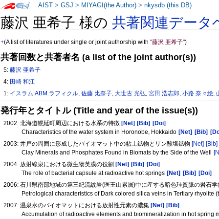
AIST
>
GSJ
>
MIYAGI(the Author)
>
nkysdb (this DB)
藤沢 亜希子 様の
共著関連データ
+
(A list of literatures under single or joint authorship with
"藤沢 亜希子"
)
共著回数と共著者名 (a list of the joint author(s))
5:
藤沢 亜希子
4:
田崎 和江
1:
イスラム ABM.ラフィクル
,
佐藤 比奈子
,
大世古 光弘
,
宮田 浩志郎
,
小路 奈々絵
,
発行年とタイトル (Title and year of the issue(s))
2002: 北海道幌延町周辺における水系の特徴
[Net]
[Bib]
[Doi]
Characteristics of the water system in Horonobe, Hokkaido
[Net]
[Bib]
[Do
2003: 井戸の周囲に形成したバイオマット中の粘土鉱物とリン酸塩鉱物
[Net]
[Bib]
Clay Minerals and Phosphates Found in Biomats by the Side of the Well
[N
2004: 放射線泉における微生物英膜の役割
[Net]
[Bib]
[Doi]
The role of bacterial capsule at radioactive hot springs
[Net]
[Bib]
[Doi]
2006: 石川県南部地域の第三紀流紋岩(医王山累層)中に産する暗色珪質脈の岩石
Petrological characteristics of Dark colored silica veins in Tertiary rhyolit
2007: 温泉水のバイオマットにおける放射性元素の濃集
[Net]
[Bib]
Accumulation of radioactive elements and biomineralization in hot spring 