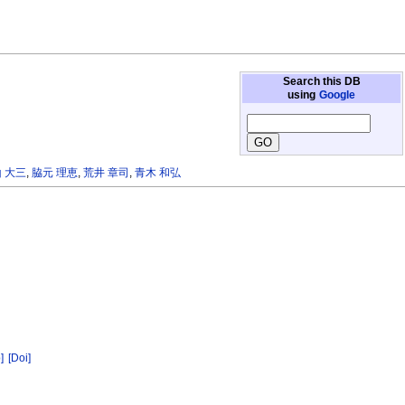
Search this DB
using
Google
 大三
,
脇元 理恵
,
荒井 章司
,
青木 和弘
]
[Doi]