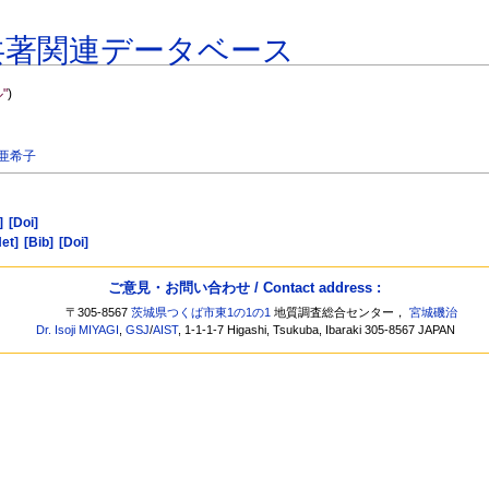
共著関連データベース
"
)
 亜希子
]
[Doi]
et]
[Bib]
[Doi]
ご意見・お問い合わせ / Contact address :
〒305-8567
茨城県つくば市東1の1の1
地質調査総合センター，
宮城磯治
Dr. Isoji MIYAGI
,
GSJ
/
AIST
, 1-1-1-7 Higashi, Tsukuba, Ibaraki 305-8567 JAPAN