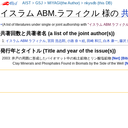
AIST
>
GSJ
>
MIYAGI(the Author)
>
nkysdb (this DB)
イスラム ABM.ラフィクル 様の
+
(A list of literatures under single or joint authorship with
"イスラム ABM.ラフィクル
共著回数と共著者名 (a list of the joint author(s))
1:
イスラム ABM.ラフィクル
,
宮田 浩志郎
,
小路 奈々絵
,
田崎 和江
,
白木 康一
,
藤沢
発行年とタイトル (Title and year of the issue(s))
2003: 井戸の周囲に形成したバイオマット中の粘土鉱物とリン酸塩鉱物
[Net]
[Bib
Clay Minerals and Phosphates Found in Biomats by the Side of the Well
[N