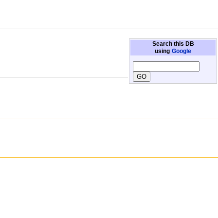
Search this DB
using
Google