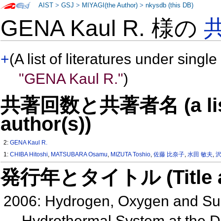
AIST
>
GSJ
>
MIYAGI(the Author)
>
nkysdb (this DB)
GENA Kaul R. 様の
+
(A list of literatures under single
"GENA Kaul R."
)
共著回数と共著者名 (a list o
author(s))
2:
GENA Kaul R.
1:
CHIBA Hitoshi
,
MATSUBARA Osamu
,
MIZUTA Toshio
,
佐藤 比奈子
,
水田 敏夫
,
沢
発行年とタイトル (Title and 
2006: Hydrogen, Oxygen and Sulf
Hydrothermal System at the 