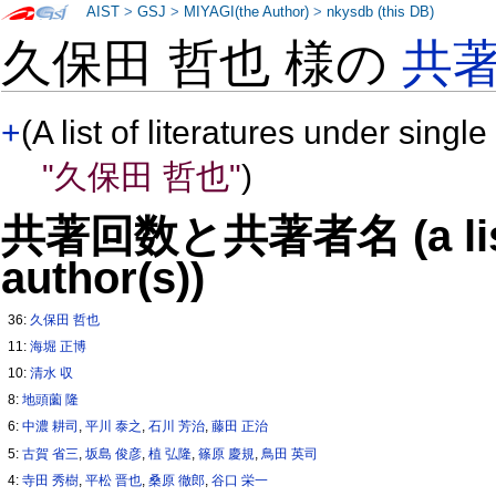
AIST
>
GSJ
>
MIYAGI(the Author)
>
nkysdb (this DB)
久保田 哲也 様の
共
+
(A list of literatures under single
"久保田 哲也"
)
共著回数と共著者名 (a list o
author(s))
36:
久保田 哲也
11:
海堀 正博
10:
清水 収
8:
地頭薗 隆
6:
中濃 耕司
,
平川 泰之
,
石川 芳治
,
藤田 正治
5:
古賀 省三
,
坂島 俊彦
,
植 弘隆
,
篠原 慶規
,
鳥田 英司
4:
寺田 秀樹
,
平松 晋也
,
桑原 徹郎
,
谷口 栄一