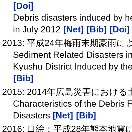
[Doi]
Debris disasters induced by he
in July 2012
[Net]
[Bib]
[Doi]
2013: 平成24年梅雨末期豪
Sediment Related Disasters i
Kyushu District Induced by th
[Bib]
2015: 2014年広島災害にお
Characteristics of the Debris 
Disasters
[Net]
[Bib]
2016: 口絵：平成28年熊本地