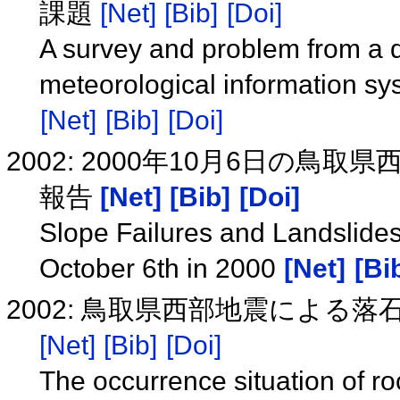
課題
[Net]
[Bib]
[Doi]
A survey and problem from a di
meteorological information sy
[Net]
[Bib]
[Doi]
2002: 2000年10月6日の
報告
[Net]
[Bib]
[Doi]
Slope Failures and Landslides
October 6th in 2000
[Net]
[Bi
2002: 鳥取県西部地震による
[Net]
[Bib]
[Doi]
The occurrence situation of ro