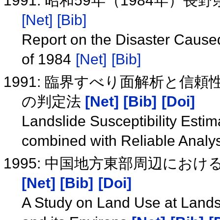
1991: 昭和59年（1984年）
[Net]
[Bib]
Report on the Disaster Cause
of 1984
[Net]
[Bib]
1991: 臨界すべり面解析と信
の判定法
[Net]
[Bib]
[Doi]
Landslide Susceptibility Estima
combined with Reliable Analy
1995: 中国地方東部周辺にお
[Net]
[Bib]
[Doi]
A Study on Land Use at Landsl