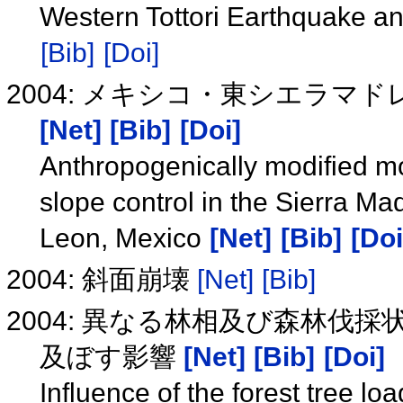
Western Tottori Earthquake a
[Bib]
[Doi]
2004: メキシコ・東シエラマ
[Net]
[Bib]
[Doi]
Anthropogenically modified mo
slope control in the Sierra M
Leon, Mexico
[Net]
[Bib]
[Doi
2004: 斜面崩壊
[Net]
[Bib]
2004: 異なる林相及び森林伐
及ぼす影響
[Net]
[Bib]
[Doi]
Influence of the forest tree loa