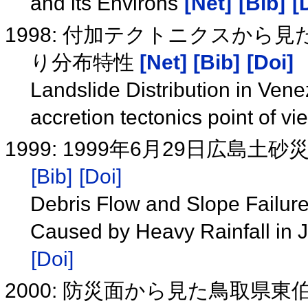
and its Environs
[Net]
[Bib]
[
1998: 付加テクトニクスか
り分布特性
[Net]
[Bib]
[Doi]
Landslide Distribution in Ven
accretion tectonics point of v
1999: 1999年6月29日広
[Bib]
[Doi]
Debris Flow and Slope Failure
Caused by Heavy Rainfall in 
[Doi]
2000: 防災面から見た鳥取