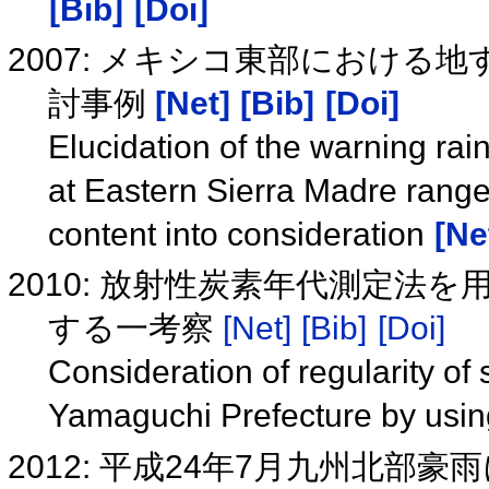
[Bib]
[Doi]
2007: メキシコ東部におけ
討事例
[Net]
[Bib]
[Doi]
Elucidation of the warning rain
at Eastern Sierra Madre range 
content into consideration
[Ne
2010: 放射性炭素年代測定法
する一考察
[Net]
[Bib]
[Doi]
Consideration of regularity of 
Yamaguchi Prefecture by usin
2012: 平成24年7月九州北