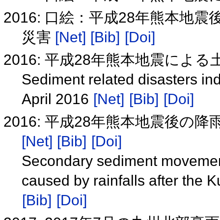
2016: 口絵：平成28年熊本
災害
[Net]
[Bib]
[Doi]
2016: 平成28年熊本地震によ
Sediment related disasters i
April 2016
[Net]
[Bib]
[Doi]
2016: 平成28年熊本地震後
[Net]
[Bib]
[Doi]
Secondary sediment movement
caused by rainfalls after the
[Bib]
[Doi]