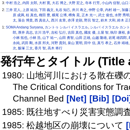
3:
中村 浩之
,
内田 太郎
,
大村 寛
,
大石 博之
,
大野 宏之
,
寺本 行芳
,
小山内 信智
,
山口
2:
三井 宏人
,
上原 祐治
,
下田 義文
,
丸谷 知己
,
井川 寿之
,
仲野 公章
,
内村 雄一
,
加藤
原 成満
,
桂 真也
,
権田 豊
,
横尾 公博
,
樽角 晃
,
正木 光一
,
武士 俊也
,
水野 秀明
太
,
落合 博貴
,
西 真佐人
,
西川 友章
,
赤澤 史顕
,
野呂 智之
,
鈴木 大和
,
鈴木 正
1:
SOMA Andang Suryana
,
カントゥ シルバ イスラエル
,
シルバ イスラエル カン
郎
,
厚井 高志
,
古川 浩平
,
吉松 弘行
,
吉田 真也
,
國友 優
,
土屋 智
,
執印 康裕
,
多
小林 拓也
,
小林 浩
,
山下 祐一
,
山田 勇智
,
山田 正雄
,
山越 隆雄
,
岩尾 雄四郎
,
永純
,
武田 剛
,
水原 邦夫
,
河野 貴則
,
泉山 寛明
,
田中 信
,
真弓 孝之
,
石井 靖雄
次
,
飯塚 三太
,
香月 智
,
高木 将行
発行年とタイトル (Title and 
1980: 山地河川における散在
The Critical Conditions for Tr
Channel Bed
[Net]
[Bib]
[Doi
1985: 既往地すべり災害実態調
1985: 松越地区の崩壊について