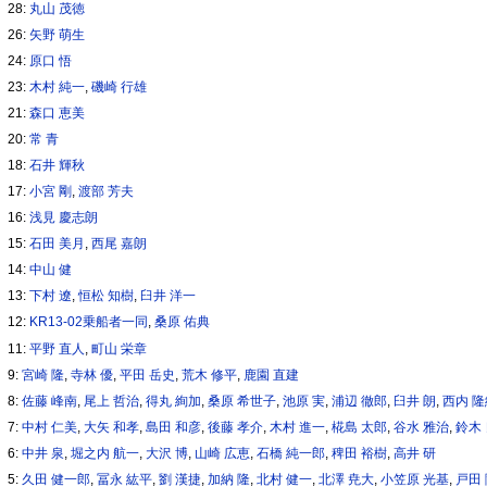
28:
丸山 茂徳
26:
矢野 萌生
24:
原口 悟
23:
木村 純一
,
磯崎 行雄
21:
森口 恵美
20:
常 青
18:
石井 輝秋
17:
小宮 剛
,
渡部 芳夫
16:
浅見 慶志朗
15:
石田 美月
,
西尾 嘉朗
14:
中山 健
13:
下村 遼
,
恒松 知樹
,
臼井 洋一
12:
KR13-02乗船者一同
,
桑原 佑典
11:
平野 直人
,
町山 栄章
9:
宮崎 隆
,
寺林 優
,
平田 岳史
,
荒木 修平
,
鹿園 直建
8:
佐藤 峰南
,
尾上 哲治
,
得丸 絢加
,
桑原 希世子
,
池原 実
,
浦辺 徹郎
,
臼井 朗
,
西内 
7:
中村 仁美
,
大矢 和孝
,
島田 和彦
,
後藤 孝介
,
木村 進一
,
椛島 太郎
,
谷水 雅治
,
鈴木
6:
中井 泉
,
堀之内 航一
,
大沢 博
,
山崎 広恵
,
石橋 純一郎
,
稗田 裕樹
,
高井 研
5:
久田 健一郎
,
冨永 紘平
,
劉 漢捷
,
加納 隆
,
北村 健一
,
北澤 尭大
,
小笠原 光基
,
戸田