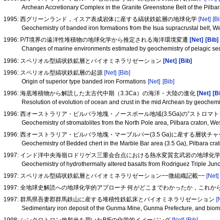
Archean Accretionary Complex in the Granite Greenstone Belt of the Pilbar
1995: 西グリーンランド，イスア表成岩体に産する縞状鉄鉱層の地球化学
[Net]
[Bi
Geochemistry of banded iron formations from the Isua supracrustal belt, 
1996: P/T境界の遠洋性堆積物の地球化学から推定される海洋環境変遷
[Net]
[Bib]
Changes of marine environments estimated by geochemistry of pelagic se
1996: スペリオル型縞状鉄鉱層とバイオミネラリゼーション
[Net]
[Bib]
1996: スペリオル型縞状鉄鉱層の起源
[Net]
[Bib]
Origin of superior type banded iron Formations
[Net]
[Bib]
1996: 海底堆積物から解読した太古代中期（3.3Ca）の海洋・大陸の進化
[Net]
[B
Resolution of evolution of ocean and crust in the mid Archean by geochem
1996: 西オーストラリア・ピルバラ地塊・ノースポール地域(3.5Ga)の”ストロマ
Geochemistry of stromatolites from the North Pole area, Pilbara craton, Wes
1996: 西オーストラリア・ピルバラ地塊・マーブルバー(3.5 Ga)に産する層状
Geochemistry of Bedded chert in the Marble Bar area (3.5 Ga), Pilbara cra
1997: インド洋中央海嶺ロドリゲス三重会合点における熱水変質玄武岩の地球化
Geochemistry of hydrothermally altered basalts from Rodriguez Triple Junc
1997: スペリオル型縞状鉄鉱層とバイオミネラリゼーション−−微組織記載−−
[Net]
1997: 全地球史解読への地球化学的アプローチ 何がどこまでわかったか，これ
1997: 群馬県吾妻郡群馬鉄山に産する堆積性鉄鉱床とバイオミネラリゼーション
[
Sedimentary iron deposit of the Gunma Mine, Gunma Prefecture, and biom
1998: シンクロトロン放射光を用いたBIFの化学的イメージング
[Net]
[Bib]