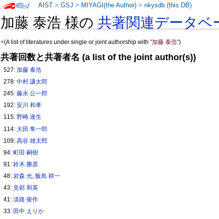
AIST
>
GSJ
>
MIYAGI(the Author)
>
nkysdb (this DB)
加藤 泰浩 様の
共著関連データベ
+
(A list of literatures under single or joint authorship with
"加藤 泰浩"
)
共著回数と共著者名 (a list of the joint author(s))
527:
加藤 泰浩
278:
中村 謙太郎
245:
藤永 公一郎
192:
安川 和孝
115:
野崎 達生
114:
大田 隼一郎
109:
高谷 雄太郎
94:
町田 嗣樹
91:
鈴木 勝彦
48:
岩森 光
,
飯島 耕一
43:
見邨 和英
41:
淡路 俊作
33:
田中 えりか