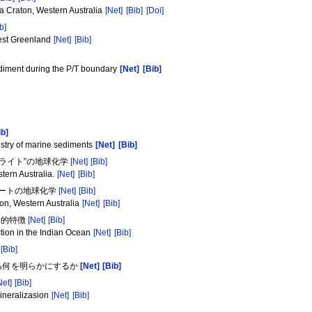
a Craton, Western Australia
[Net]
[Bib]
[Doi]
b]
West Greenland
[Net]
[Bib]
diment during the P/T boundary
[Net]
[Bib]
ib]
istry of marine sediments
[Net]
[Bib]
トライト”の地球化学
[Net]
[Bib]
tern Australia.
[Net]
[Bib]
チャートの地球化学
[Net]
[Bib]
ton, Western Australia
[Net]
[Bib]
学的特徴
[Net]
[Bib]
tion in the Indian Ocean
[Net]
[Bib]
[Bib]
から何を明らかにするか
[Net]
[Bib]
Net]
[Bib]
ineralizasion
[Net]
[Bib]