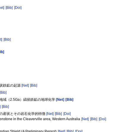
et]
[Bib]
[Doi]
t]
[Bib]
ib]
縞状鉄鉱の起源
[Net]
[Bib]
[Bib]
イ地域（2.5Ga）縞状鉄鉱の地球化学
[Net]
[Bib]
]
[Bib]
色岩の産状とその岩石化学的特徴
[Net]
[Bib]
[Doi]
nstone in the Cleaverville area, Western Australia
[Net]
[Bib]
[Doi]
Indian Shield (A Preliminary Reprot)
[Net]
[Bib]
[Doi]