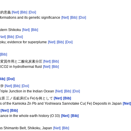
論的意義
[Net]
[Bib]
[Doi]
formations and its genetic significance
[Net]
[Bib]
[Doi]
astern Shikoku
[Net]
[Bib]
[Net]
[Bib]
[Doi]
ikoku; evidence for superplume
[Net]
[Bib]
[Doi]
[Bib]
熱水変質作用と二酸化炭素分圧
[Net]
[Bib]
XCO2 in hydrothermal fluid
[Net]
[Bib]
Bib]
[Doi]
化学
[Net]
[Bib]
[Doi]
Triple Junction in the Indian Ocean
[Net]
[Bib]
[Doi]
原 三ノ岳鉱床(Cu Fe)を例として
[Net]
[Bib]
les of the Kamioka Zn Pb and Yoshiwara Sannotake Cu( Fe) Deposits in Japan
[Net]
)
[Net]
[Bib]
ance in the whole earth history (O 33)
[Net]
[Bib]
us Shimanto Belt, Shikoku, Japan
[Net]
[Bib]