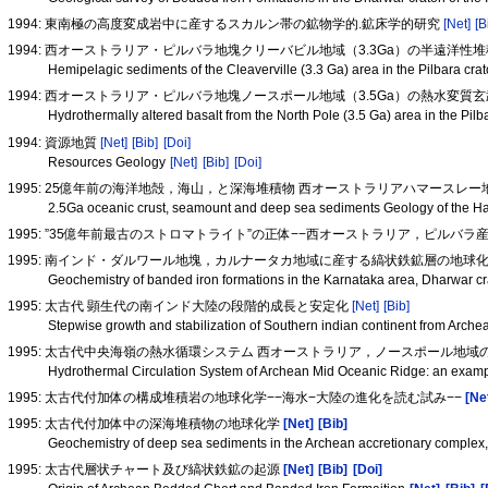
1994: 東南極の高度変成岩中に産するスカルン帯の鉱物学的.鉱床学的研究
[Net]
[B
1994: 西オーストラリア・ピルバラ地塊クリーバビル地域（3.3Ga）の半遠洋性
Hemipelagic sediments of the Cleaverville (3.3 Ga) area in the Pilbara cra
1994: 西オーストラリア・ピルバラ地塊ノースポール地域（3.5Ga）の熱水変質
Hydrothermally altered basalt from the North Pole (3.5 Ga) area in the Pilb
1994: 資源地質
[Net]
[Bib]
[Doi]
Resources Geology
[Net]
[Bib]
[Doi]
1995: 25億年前の海洋地殻，海山，と深海堆積物 西オーストラリアハマースレ
2.5Ga oceanic crust, seamount and deep sea sediments Geology of the H
1995: ”35億年前最古のストロマトライト”の正体−−西オーストラリア，ピルバ
1995: 南インド・ダルワール地塊，カルナータカ地域に産する縞状鉄鉱層の地球
Geochemistry of banded iron formations in the Karnataka area, Dharwar cr
1995: 太古代 顕生代の南インド大陸の段階的成長と安定化
[Net]
[Bib]
Stepwise growth and stabilization of Southern indian continent from Arch
1995: 太古代中央海嶺の熱水循環システム 西オーストラリア，ノースポール地域
Hydrothermal Circulation System of Archean Mid Oceanic Ridge: an exampl
1995: 太古代付加体の構成堆積岩の地球化学−−海水−大陸の進化を読む試み−−
[Ne
1995: 太古代付加体中の深海堆積物の地球化学
[Net]
[Bib]
Geochemistry of deep sea sediments in the Archean accretionary complex, 
1995: 太古代層状チャート及び縞状鉄鉱の起源
[Net]
[Bib]
[Doi]