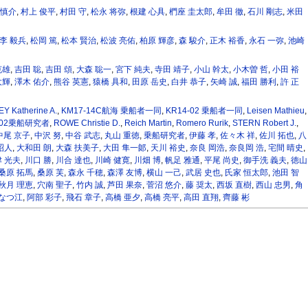
 慎介
,
村上 俊平
,
村田 守
,
松永 将弥
,
根建 心具
,
椚座 圭太郎
,
牟田 徹
,
石川 剛志
,
米田
李 毅兵
,
松岡 篤
,
松本 賢治
,
松波 亮佑
,
柏原 輝彦
,
森 駿介
,
正木 裕香
,
永石 一弥
,
池崎
克雄
,
吉田 聡
,
吉田 頌
,
大森 聡一
,
宮下 純夫
,
寺田 靖子
,
小山 幹太
,
小木曽 哲
,
小田 裕
大輝
,
澤木 佑介
,
熊谷 英憲
,
猿橋 具和
,
田原 岳史
,
白井 恭子
,
矢崎 誠
,
福田 勝利
,
許 正
Y Katherine A.
,
KM17-14C航海 乗船者一同
,
KR14-02 乗船者一同
,
Leisen Mathieu
,
-02乗船研究者
,
ROWE Christie D.
,
Reich Martin
,
Romero Rurik
,
STERN Robert J.
,
中尾 京子
,
中沢 努
,
中谷 武志
,
丸山 重徳
,
乗船研究者
,
伊藤 孝
,
佐々木 祥
,
佐川 拓也
,
八
昭人
,
大和田 朗
,
大森 扶美子
,
大田 隼一郞
,
天川 裕史
,
奈良 岡浩
,
奈良岡 浩
,
宅間 晴史
,
 光夫
,
川口 勝
,
川合 達也
,
川崎 健寛
,
川畑 博
,
帆足 雅通
,
平尾 尚史
,
御手洗 義夫
,
徳山
桑原 拓馬
,
桑原 芙
,
森永 千穂
,
森澤 友博
,
横山 一己
,
武居 史也
,
氏家 恒太郎
,
池田 智
秋月 理恵
,
穴南 聖子
,
竹内 誠
,
芦田 果奈
,
菅沼 悠介
,
藤 奨太
,
西坂 直樹
,
西山 忠男
,
角
 なつ江
,
阿部 彩子
,
飛石 章子
,
高橋 亜夕
,
高橋 亮平
,
高田 直翔
,
齊藤 彬