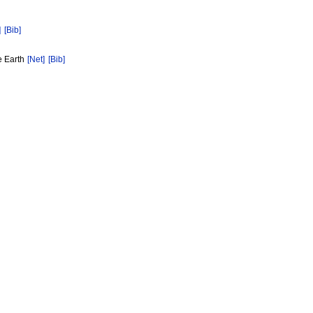
]
[Bib]
e Earth
[Net]
[Bib]