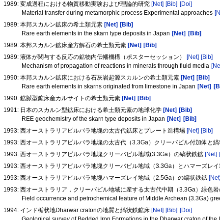
1989: 変成過程における物質移動実験および理論的研究
[Net]
[Bib]
[Doi]
Material transfer during metamorphic process Experimental approaches
[N
1989: 本邦スカルン鉱床の希土類元素
[Net]
[Bib]
Rare earth elements in the skarn type deposits in Japan
[Net]
[Bib]
1989: 本邦スカルン鉱床産方解石の希土類元素
[Net]
[Bib]
1989: 液体が関与する反応の鉱物内伝幡機構（ポスターセッション）
[Net]
[Bib]
Mechanism of propagation of reactions in minerals through fluid media
[Ne
1990: 本邦スカルン鉱床における石灰岩起源スカルンの希土類元素
[Net]
[Bib]
Rare earth elements in skarns originated from limestone in Japan
[Net]
[B
1990: 鉱脈型鉱床産カルサイトの希土類元素
[Net]
[Bib]
1991: 日本のスカルン型鉱床における希土類元素の地球化学
[Net]
[Bib]
REE geochemistry of the skarn type deposits in Japan
[Net]
[Bib]
1993: 西オーストラリアピルバラ地塊の太古代鉱床とプレート造構場
[Net]
[Bib]
1993: 西オーストラリアピルバラ地塊の太古代（3.3Ga）クリーバビル付加体と
1993: 西オーストラリアピルバラ地塊クリーバビル地域(3.3Ga）の縞状鉄鉱
[Net]
1993: 西オーストラリアピルバラ地塊クリーバビル地域（3.3Ga）とハマーズレ
1993: 西オーストラリアピルバラ地塊ハマーズレイ地域（2.5Ga）の縞状鉄鉱
[Net
1993: 西オーストラリア，クリーバビル地域に産する太古代中期（3.3Ga）緑
Field occurrence and petrochemical feature of Middle Archean (3.3Ga) gree
1994: インド楯状地Dharwar cratonの地質と縞状鉄鉱床
[Net]
[Bib]
[Doi]
Geological survey of Bedded Iron Formations in the Dharwar craton of the 