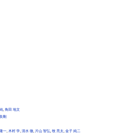
隆純
,
角田 地文
 良剛
 隆一
,
木村 学
,
清水 徹
,
片山 智弘
,
牧 亮太
,
金子 純二