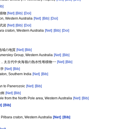
ib]
堆積物
[Net]
[Bib]
[Doi]
ton, Western Australia
[Net]
[Bib]
[Doi]
玄武岩
[Net]
[Bib]
[Doi]
ara craton, Western Australia
[Net]
[Bib]
[Doi]
ー地域の地質
[Net]
[Bib]
amersley Group, Western Australia
[Net]
[Bib]
ラ産，太古代中央海嶺の熱水性堆積物−−
[Net]
[Bib]
化学
[Net]
[Bib]
aton, Southern India
[Net]
[Bib]
ean to Panerozoic
[Net]
[Bib]
の例
[Net]
[Bib]
e from the North Pole area, Western Australia
[Net]
[Bib]
t]
[Bib]
Pilbara craton, Western Australia
[Net]
[Bib]