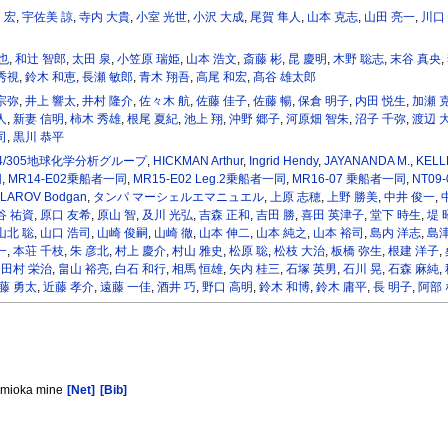
 宏
,
宇佐美 諒
,
寺内 大貴
,
小室 光世
,
小沢 大成
,
尾賀 隼人
,
山本 克志
,
山田 亮一
,
川口
也
,
和辻 智郎
,
太田 泉
,
小笠原 瑞姫
,
山本 浩文
,
斎藤 彬
,
昆 慶明
,
木野 聡志
,
末谷 真央
,
秀視
,
鈴木 和恵
,
長瀬 敏郎
,
青木 翔吾
,
高尾 和宏
,
髙谷 雄太郎
宗弥
,
井上 響太
,
井村 隆介
,
佐々木 航
,
佐藤 佳子
,
佐藤 暢
,
保倉 明子
,
内田 悦生
,
加瀬 
人
,
新妻 信明
,
柿木 秀雄
,
根尾 夏紀
,
池上 翔
,
沖野 郷子
,
河原畑 智朱
,
沼子 千弥
,
渡辺 
司
,
黒川 恭平
304/305地球化学分析グループ
,
HICKMAN Arthur
,
Ingrid Hendy
,
JAYANANDA M.
,
KELLE
同
,
MR14-E02乗船者一同
,
MR15-E02 Leg.2乗船者一同
,
MR16-07 乗船者一同
,
NT09
LAROV Bodgan
,
タンパ マーシェルエマニュエル
,
上原 志穂
,
上野 勝美
,
中井 俊一
,
谷 祐資
,
原口 友希
,
原山 智
,
及川 光弘
,
吉森 正和
,
吉田 勝
,
喜田 英津子
,
堂下 時生
,
堤 
山北 聡
,
山口 浩司
,
山崎 俊嗣
,
山崎 徹
,
山本 伸二
,
山本 純之
,
山本 裕司
,
島内 洋志
,
島津
一
,
本荘 千枝
,
朱 彦北
,
村上 慶介
,
村山 雅史
,
松原 聡
,
松枝 大治
,
板橋 弥生
,
根建 洋子
,
,
田村 栄治
,
畠山 裕亮
,
白石 和行
,
相馬 恒雄
,
矢内 桂三
,
石塚 英男
,
石川 晃
,
石森 麻純
,
藤 勇太
,
近藤 孝介
,
遠藤 一佳
,
酒井 巧
,
野口 高明
,
鈴木 和博
,
鈴木 庸平
,
長 明子
,
阿部
Kamioka mine
[Net]
[Bib]