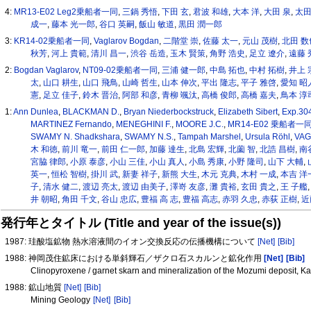
4:
MR13-E02 Leg2乗船者一同
,
三鍋 秀悟
,
下田 玄
,
君波 和雄
,
大本 洋
,
大田 泉
,
太田
成一
,
藤本 光一郎
,
谷口 英嗣
,
飯山 敏道
,
黒田 潤一郎
3:
KR14-02乗船者一同
,
Vaglarov Bogdan
,
二階堂 崇
,
佐藤 太一
,
元山 茂樹
,
北田 数
秋芳
,
河上 貴範
,
清川 昌一
,
渋谷 岳造
,
玉木 賢策
,
角野 浩史
,
足立 遼介
,
遠藤 
2:
Bogdan Vaglarov
,
NT09-02乗船者一同
,
三浦 健一郎
,
中島 拓也
,
中村 拓樹
,
井上 
太
,
山口 耕生
,
山口 飛鳥
,
山崎 哲生
,
山本 伸次
,
平出 隆志
,
平子 雅啓
,
愛知 昭
憲
,
足立 佳子
,
鈴木 晋治
,
阿部 和彦
,
青柳 颯汰
,
高橋 俊郎
,
高橋 嘉夫
,
鳥本 淳
1:
Ann Dunlea
,
BLACKMAN D.
,
Bryan Niederbockstruck
,
Elizabeth Sibert
,
Exp.
MARTINEZ Fernando
,
MENEGHINI F.
,
MOORE J.C.
,
MR14-E02 乗船者一
SWAMY N. Shadkshara
,
SWAMY N.S.
,
Tampah Marshel
,
Ursula Röhl
,
VAG
木 和徳
,
前川 竜一
,
前田 仁一郎
,
加藤 達生
,
北島 宏輝
,
北薗 智
,
北誥 昌樹
,
南
宮脇 律郎
,
小原 泰彦
,
小山 三佳
,
小山 真人
,
小島 秀康
,
小野 隆司
,
山下 大輔
,
英一
,
恒松 智樹
,
掛川 武
,
新妻 祥子
,
新熊 大生
,
木元 克典
,
木村 一成
,
本吉 洋
子
,
清水 健二
,
渡辺 亮太
,
渡辺 由美子
,
澤嵜 友彦
,
灘 貴裕
,
玄田 貴之
,
王 子艦
井 朝昭
,
角田 千文
,
谷山 忠広
,
豊福 高 志
,
豊福 高志
,
赤羽 久忠
,
赤荻 正樹
,
近
発行年とタイトル (Title and year of the issue(s))
1987: 珪酸塩鉱物 熱水溶液間のイオン交換反応の伝播機構について
[Net]
[Bib]
1988: 神岡茂住鉱床における単斜輝石／ザクロ石スカルンと鉱化作用
[Net]
[Bib]
Clinopyroxene / garnet skarn and mineralization of the Mozumi deposit, 
1988: 鉱山地質
[Net]
[Bib]
Mining Geology
[Net]
[Bib]