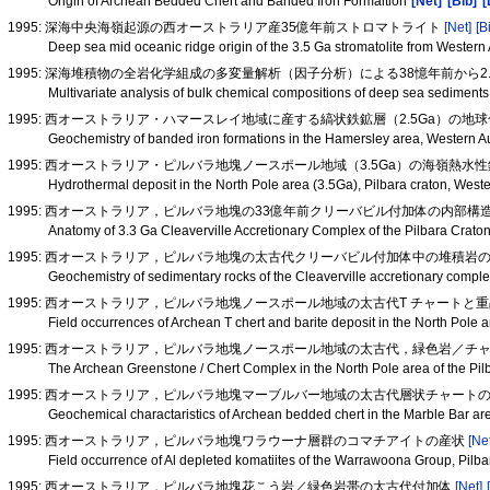
Origin of Archean Bedded Chert and Banded Iron Formaition
[Net]
[Bib]
[
1995: 深海中央海嶺起源の西オーストラリア産35億年前ストロマトライト
[Net]
[B
Deep sea mid oceanic ridge origin of the 3.5 Ga stromatolite from Weste
1995: 深海堆積物の全岩化学組成の多変量解析（因子分析）による38憶年前から
Multivariate analysis of bulk chemical compositions of deep sea sediments 
1995: 西オーストラリア・ハマースレイ地域に産する縞状鉄鉱層（2.5Ga）の地
Geochemistry of banded iron formations in the Hamersley area, Western A
1995: 西オーストラリア・ピルバラ地塊ノースポール地域（3.5Ga）の海嶺熱水
Hydrothermal deposit in the North Pole area (3.5Ga), Pilbara craton, Weste
1995: 西オーストラリア，ピルバラ地塊の33億年前クリーバビル付加体の内部構
Anatomy of 3.3 Ga Cleaverville Accretionary Complex of the Pilbara Craton
1995: 西オーストラリア，ピルバラ地塊の太古代クリーバビル付加体中の堆積岩
Geochemistry of sedimentary rocks of the Cleaverville accretionary complex
1995: 西オーストラリア，ピルバラ地塊ノースポール地域の太古代T チャートと
Field occurrences of Archean T chert and barite deposit in the North Pole a
1995: 西オーストラリア，ピルバラ地塊ノースポール地域の太古代，緑色岩／チ
The Archean Greenstone / Chert Complex in the North Pole area of the Pilb
1995: 西オーストラリア，ピルバラ地塊マーブルバー地域の太古代層状チャート
Geochemical charactaristics of Archean bedded chert in the Marble Bar are
1995: 西オーストラリア，ピルバラ地塊ワラウーナ層群のコマチアイトの産状
[Ne
Field occurrence of Al depleted komatiites of the Warrawoona Group, Pilbar
1995: 西オーストラリア，ピルバラ地塊花こう岩／緑色岩帯の太古代付加体
[Net]