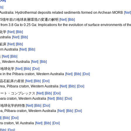
Doi]
ib]
rn Australia: Hydrothermal deposits related sediments formed on Archean MORB
[Net
2.5憶年前の地球表層環境の変遷の解明
[Net]
[Bib]
from 3.8 Ga to 0.25 Ga: Implications for the evolution of surface environments of th
球化学
[Net]
[Bib]
ustralia
[Net]
[Bib]
性鉱床
[Net]
[Bib]
rn Australia
[Net]
[Bib]
造
[Net]
[Bib]
, Western Australia
[Net]
[Bib]
の地球化学
[Net]
[Bib]
[Doi]
 in the Pilbara craton, Western Australia
[Net]
[Bib]
[Doi]
重晶石鉱床の産状
[Net]
[Bib]
[Doi]
rea, Pilbara craton, Western Australia
[Net]
[Bib]
[Doi]
ャート・コンプレックス
[Net]
[Bib]
[Doi]
ara craton, Western Australia
[Net]
[Bib]
[Doi]
の地球化学的特徴
[Net]
[Bib]
[Doi]
a, Pilbara craton, Western Australia
[Net]
[Bib]
[Doi]
t]
[Bib]
[Doi]
a craton, W. Australia
[Net]
[Bib]
[Doi]
[Bib]
[Doi]