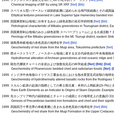
Chemical Imaging of BIF by using SR XRF
[Net]
[Bib]
1998: スペリオル型ハマースレイ縞状鉄鉱層に認められる楕円状組織とその成因
Elliptical textures preserved in Lake Superior type Hamersley banded iron 
1998: 四国東部剣山地域に分布するみかぶ緑色岩類の岩石学的特徴
[Net]
[Bib]
Petrological characteristic of Mikabu greenstones in Tsurugisan district, E
1998: 四国東部剣山地域のみかぶ緑色岩類 スーパープリュームによる火成活動？
Perology of the Mikabu greenstones in the Mt. Tsurugi district, eastern Sh
1998: 徳島県牟岐地域の赤色頁岩の地球化学
[Net]
[Bib]
Geochemistry of red shale from the Mugi area, Tokushima prefecture
[Net]
1998: 西オーストラリア，ノースポール地域に産する太古代緑色岩の中央海嶺
Hydrothermal alteration of Archean greenstones at mid oceanic ridge and 
1998: 顕生代層状チャートの全岩および放散虫化石の科学組成
[Net]
[Bib]
[Doi]
Geochemistry of Phanerozoic bedded chert and radiolarian fossils
[Net]
[
1999: インド洋中央海嶺ロドリゲス三重会合点における熱水変質玄武岩類の地球
Geochemistry of hydrothermally altered basaltic rocks from the Rodriguez 
1999: スカルン鉱床の起源の指標としての希土類元素：本邦の上岡鉱床(Zn Pb)と吉
Rare Earth Elements as an Indicator to Origins of Skarn Deposits: Examp
1999: 先カンブリア時代の縞状鉄鉱とチャートの成因とその地球史上の意義(O 33
Genesis of Precambrian banded iron formations and chert and their signific
1999: 四国四万十帯北帯の牟岐累層に含まれる赤色頁岩の地球化学
[Net]
[Bib]
Geochemistry of red shale from the Mugi Formation in the Upper Cretaceo