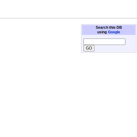
Search this DB
using
Google